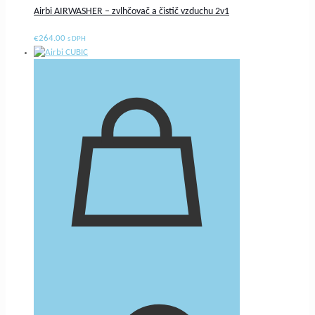
Airbi AIRWASHER – zvlhčovač a čistič vzduchu 2v1
€
264.00
s DPH