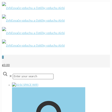
0
€0.00
✕