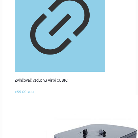
Zvlhčovač vzduchu Airbi CUBIC
€
55.00
s DPH