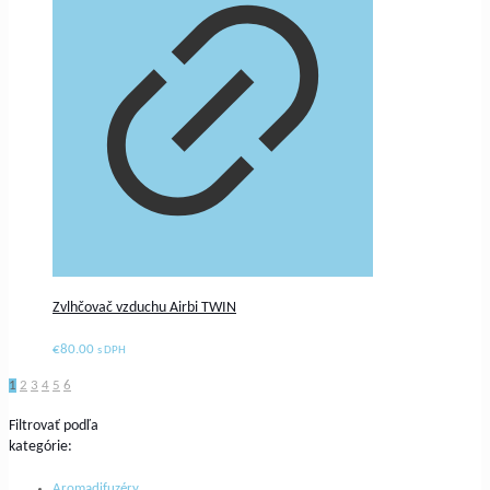
Zvlhčovač vzduchu Airbi TWIN
€
80.00
s DPH
1
2
3
4
5
6
Filtrovať podľa
kategórie:
Aromadifuzéry