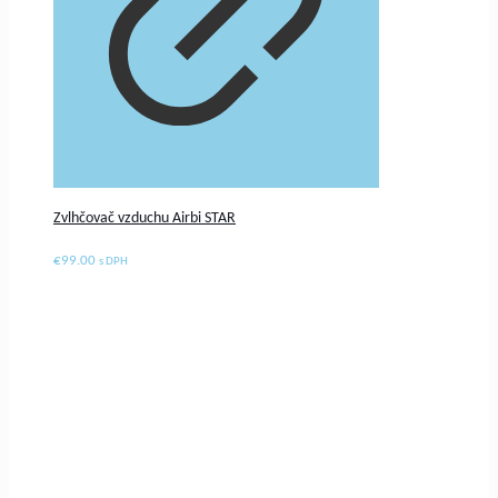
Zvlhčovač vzduchu Airbi STAR
€
99.00
s DPH