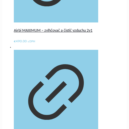
Airbi MAXIMUM – zvlhčovač a čistič vzduchu 2v1
€
490.00
s DPH