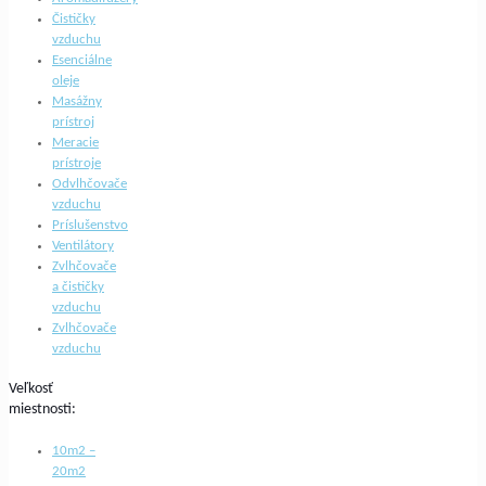
Čističky
vzduchu
Esenciálne
oleje
Masážny
prístroj
Meracie
prístroje
Odvlhčovače
vzduchu
Príslušenstvo
Ventilátory
Zvlhčovače
a čističky
vzduchu
Zvlhčovače
vzduchu
Veľkosť
miestnosti:
10m2 –
20m2