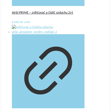
Airbi PRIME – zvlhčovač a čistič vzduchu 2v1
€
340.00
s DPH