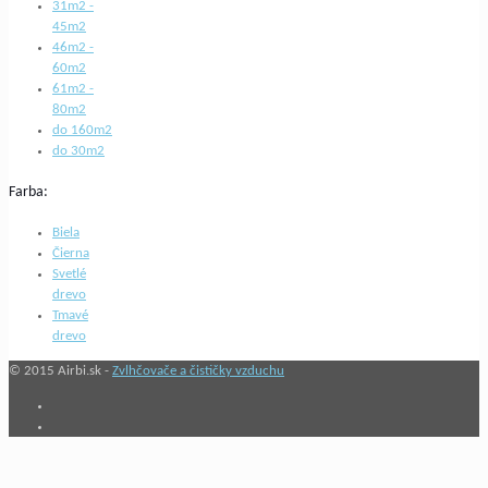
31m2 -
45m2
46m2 -
60m2
61m2 -
80m2
do 160m2
do 30m2
Farba:
Biela
Čierna
Svetlé
drevo
Tmavé
drevo
© 2015 Airbi.sk -
Zvlhčovače a čističky vzduchu