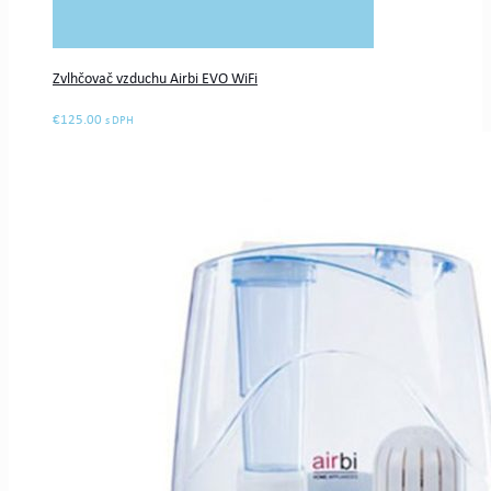
Zvlhčovač vzduchu Airbi EVO WiFi
€
125.00
s DPH