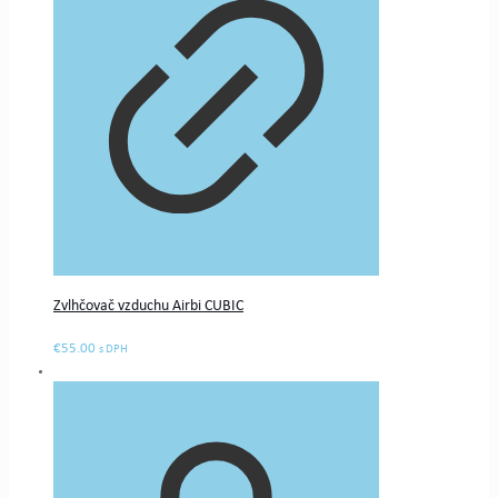
Zvlhčovač vzduchu Airbi CUBIC
€
55.00
s DPH