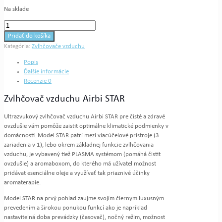
Na sklade
množstvo
Zvlhčovač
Pridať do košíka
vzduchu
Kategória:
Zvlhčovače vzduchu
Airbi
STAR
Popis
Ďalšie informácie
Recenzie
0
Zvlhčovač vzduchu Airbi STAR
Ultrazvukový zvlhčovač vzduchu Airbi STAR pre čisté a zdravé
ovzdušie vám pomôže zaistit optimálne klimatické podmienky v
domácnosti. Model STAR patrí mezi viacúčelové prístroje (3
zariadenia v 1), lebo okrem základnej funkcie zvlhčovania
vzduchu, je vybavený tiež PLASMA systémom (pomáhá čistit
ovzdušie) a aromaboxom, do kterého má užívatel možnost
pridávat esenciálne oleje a využívať tak priaznivé účinky
aromaterapie.
Model STAR na prvý pohlad zaujme svojím čiernym luxusným
prevedením a širokou ponukou funkcí ako je napríklad
nastavitelná doba prevádzky (časovač), nočný režim, možnost