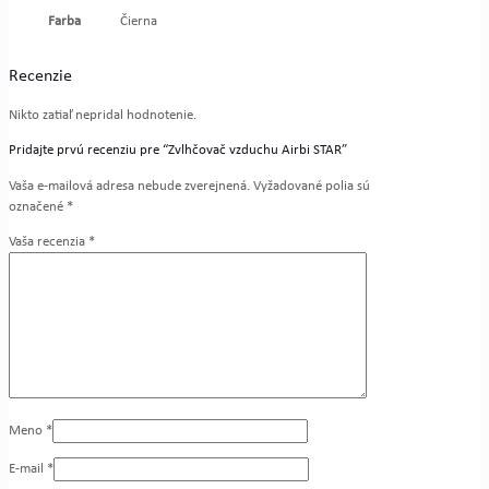
Farba
Čierna
Recenzie
Nikto zatiaľ nepridal hodnotenie.
Pridajte prvú recenziu pre “Zvlhčovač vzduchu Airbi STAR”
Vaša e-mailová adresa nebude zverejnená.
Vyžadované polia sú
označené
*
Vaša recenzia
*
Meno
*
E-mail
*