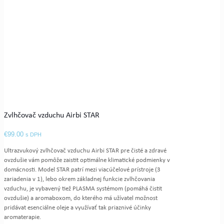
Zvlhčovač vzduchu Airbi STAR
€
99.00
s DPH
Ultrazvukový zvlhčovač vzduchu Airbi STAR pre čisté a zdravé
ovzdušie vám pomôže zaistit optimálne klimatické podmienky v
domácnosti. Model STAR patrí mezi viacúčelové prístroje (3
zariadenia v 1), lebo okrem základnej funkcie zvlhčovania
vzduchu, je vybavený tiež PLASMA systémom (pomáhá čistit
ovzdušie) a aromaboxom, do kterého má užívatel možnost
pridávat esenciálne oleje a využívať tak priaznivé účinky
aromaterapie.