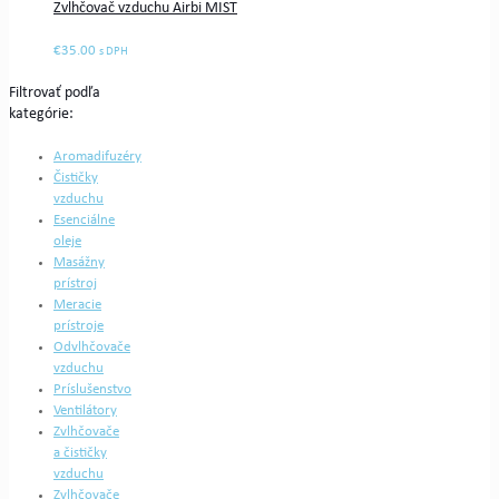
Zvlhčovač vzduchu Airbi MIST
€
35.00
s DPH
Filtrovať podľa
kategórie:
Aromadifuzéry
Čističky
vzduchu
Esenciálne
oleje
Masážny
prístroj
Meracie
prístroje
Odvlhčovače
vzduchu
Príslušenstvo
Ventilátory
Zvlhčovače
a čističky
vzduchu
Zvlhčovače