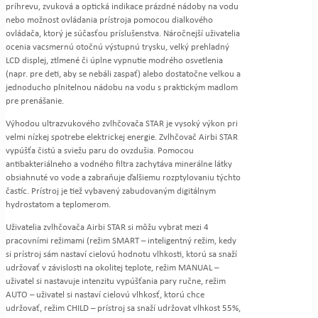
príhrevu, zvuková a optická indikace prázdné nádoby na vodu
nebo možnost ovládania prístroja pomocou dialkového
ovládača, ktorý je súčasťou príslušenstva. Náročnejší uživatelia
ocenia vacsmernú otočnú výstupnú trysku, velký prehladný
LCD displej, ztlmené či úplne vypnutie modrého osvetlenia
(napr. pre deti, aby se nebáli zaspať) alebo dostatočne velkou a
jednoducho plnitelnou nádobu na vodu s praktickým madlom
pre prenášanie.
Výhodou ultrazvukového zvlhčovača STAR je vysoký výkon pri
velmi nízkej spotrebe elektrickej energie. Zvlhčovač Airbi STAR
vypúšťa čistú a sviežu paru do ovzdušia. Pomocou
antibakteriálneho a vodného filtra zachytáva minerálne látky
obsiahnuté vo vode a zabraňuje ďalšiemu rozptylovaniu týchto
častíc. Prístroj je tiež vybavený zabudovaným digitálnym
hydrostatom a teplomerom.
Uživatelia zvlhčovača Airbi STAR si môžu vybrat mezi 4
pracovními režimami (režim SMART – inteligentný režim, kedy
si prístroj sám nastaví cielovú hodnotu vlhkosti, ktorú sa snaží
udržovať v závislosti na okolitej teplote, režim MANUAL –
uživatel si nastavuje intenzitu vypúšťania pary ručne, režim
AUTO – uživatel si nastaví cielovú vlhkosť, ktorú chce
udržovať, režim CHILD – prístroj sa snaží udržovat vlhkost 55%,