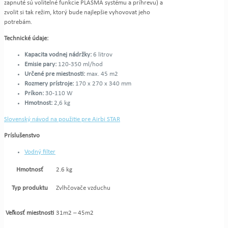
zapnuté sú volitelné funkcie PLASMA systému a príhrevu) a
zvolit si tak režim, ktorý bude najlepšie vyhovovat jeho
potrebám.
Technické údaje:
Kapacita vodnej nádržky:
6 litrov
Emisie pary:
120-350 ml/hod
Určené pre miestnosti:
max. 45 m2
Rozmery prístroje:
170 x 270 x 340 mm
Príkon:
30-110 W
Hmotnost:
2,6 kg
Slovenský návod na použitie pre Airbi STAR
Príslušenstvo
Vodný filter
Hmotnosť
2.6 kg
Typ produktu
Zvlhčovače vzduchu
Veľkosť miestnosti
31m2 – 45m2