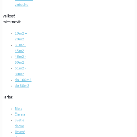
vzduchu
Veľkosť
miestnosti:
10m2 –
20m2
31m2 -
45m2
46m2 -
60m2
61m2 -
80m2
do 160m2
do 30m2
Farba:
Biela
Čierna
Svetlé
drevo
Tmavé