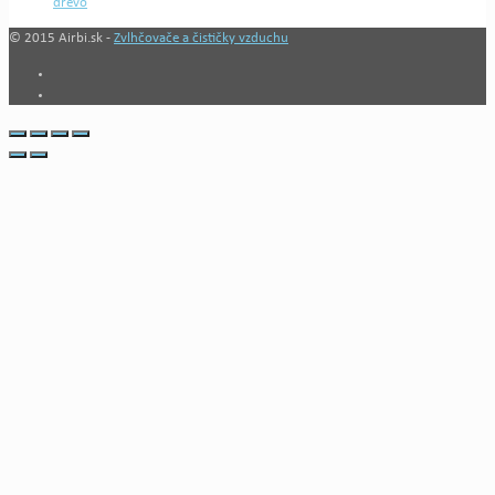
drevo
© 2015 Airbi.sk -
Zvlhčovače a čističky vzduchu