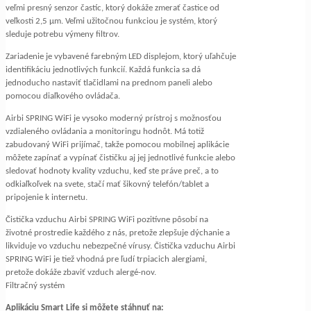
veľmi presný senzor častíc, ktorý dokáže zmerať častice od
veľkosti 2,5 μm. Veľmi užitočnou funkciou je systém, ktorý
sleduje potrebu výmeny filtrov.
Zariadenie je vybavené farebným LED displejom, ktorý uľahčuje
identifikáciu jednotlivých funkcií. Každá funkcia sa dá
jednoducho nastaviť tlačidlami na prednom paneli alebo
pomocou diaľkového ovládača.
Airbi SPRING WiFi je vysoko moderný prístroj s možnosťou
vzdialeného ovládania a monitoringu hodnôt. Má totiž
zabudovaný WiFi prijímač, takže pomocou mobilnej aplikácie
môžete zapínať a vypínať čističku aj jej jednotlivé funkcie alebo
sledovať hodnoty kvality vzduchu, keď ste práve preč, a to
odkiaľkoľvek na svete, stačí mať šikovný telefón/tablet a
pripojenie k internetu.
Čistička vzduchu Airbi SPRING WiFi pozitívne pôsobí na
životné prostredie každého z nás, pretože zlepšuje dýchanie a
likviduje vo vzduchu nebezpečné vírusy. Čistička vzduchu Airbi
SPRING WiFi je tiež vhodná pre ľudí trpiacich alergiami,
pretože dokáže zbaviť vzduch alergé-nov.
Filtračný systém
Aplikáciu Smart Life si môžete stáhnuť na: