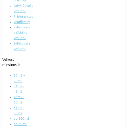
prístroje
Odvlhčovače
vzduchu
Príslušenstvo
Ventilátory
Zvlhčovače
a čističky
vzduchu
Zvlhčovače
vzduchu
Veľkosť
miestnosti:
10m2 –
20m2
31m2 -
45m2
46m2 -
60m2
61m2 -
80m2
do 160m2
do 30m2