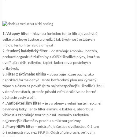
1. Vstupný filter
– hlavnou funkciou tohto filtra je zachytiť
veľké prachové častice a predĺžiť tak život-nosť ostatných
filtrov. Tento filter sa dá umývať.
2. Studený katalytický filter
– odstraňuje amoniak, benzén,
prchavé organické zlúčeniny a ďalšie škodlivé plyny, ktoré sa
uvoľňujú z dýh, nábytku, tapiet, kobercov a posteľných
prikrývok.
3. Filter z aktívneho uhlíka
– absorbuje rôzne pachy, ako
napríklad formaldehyd. Tento bezfarebný plyn má výrazný
zápach a často sa považuje za najnebezpečnejšiu škodlivú látku
v domácnostiach, pretože pôsobí veľmi dráždivo na horné
dýchacie cesty a oči.
4. Antibakteriálny filter
– je vyrobený z veľmi hustej netkanej
bavlnenej látky. Tento filter eliminuje baktérie, absorbuje
vlhkosť a zabraňuje tvorbe plesní. Rovnako zachytáva
najjemnejšie čiastočky prachu a mikroorganizmy.
5. Pravý HEPA filter
– odstraňuje častice s veľkosťou 0,1 μm
pri účinnosti viac než 99,9 %. Odstraňuje prach, peľ, dym,