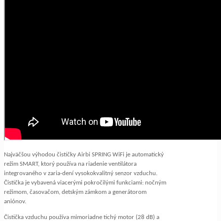
Najväčšou výhodou čističky Airbi SPRING WiFi je automatický
režim SMART, ktorý používa na riadenie ventilátora
integrovaného v zaria-dení vysokokvalitný senzor vzduchu.
Čistička je vybavená viacerými pokročilými funkciami: nočným
režimom, časovačom, detským zámkom a generátorom
aniónov.
Čistička vzduchu používa mimoriadne tichý motor (28 dB) a