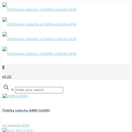
0
€0.00
✕
Čistička vzduchu AIRBI GUARD
12. augusta 2020