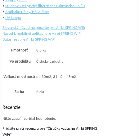
•
Vstupný filter
•
Studený katalytický filter/filter z aktívneho uhlíka
•
Antibakteriálny/HEPA filter
•
UV lampa
Slovenský návod na použitie pre Airbi SPRING Wifi
Návod k mobilnej aplikaci pre Airbi SPRING WiFi
Datasheet pre Airbi SPRING WiFi
Hmotnosť
8.5 kg
Typ produktu
Čističky vzduchu
Veľkosť miestnosti
do 30m2, 31m2 – 45m2
Farba
Biela
Recenzie
Nikto zatiaľ nepridal hodnotenie.
Pridajte prvú recenziu pre “Čistička vzduchu Airbi SPRING
WiFi”