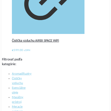
Čistička vzduchu AIRBI SPACE WiFi
€
599.00
s DPH
Filtrovať podľa
kategórie:
Aromadifuzéry
Čističky
vzduchu
Esenciálne
oleje
Masážny
prístroj
Meracie