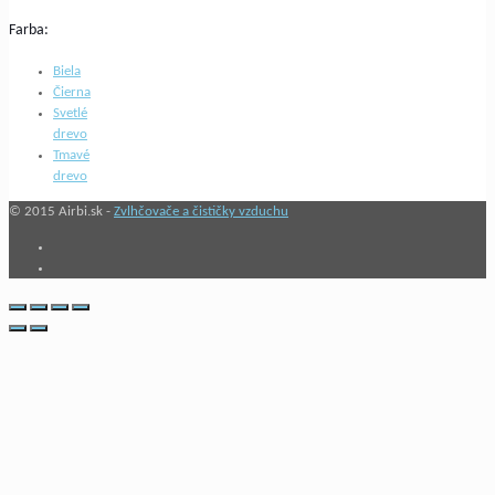
Farba:
Biela
Čierna
Svetlé
drevo
Tmavé
drevo
© 2015 Airbi.sk -
Zvlhčovače a čističky vzduchu