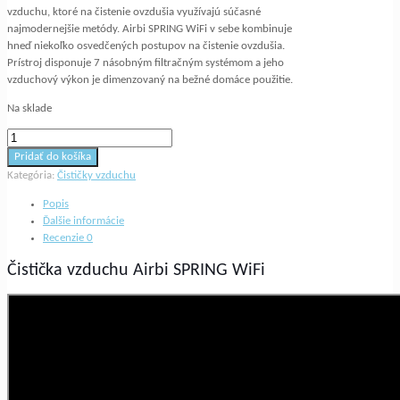
vzduchu, ktoré na čistenie ovzdušia využívajú súčasné
najmodernejšie metódy. Airbi SPRING WiFi v sebe kombinuje
hneď niekoľko osvedčených postupov na čistenie ovzdušia.
Prístroj disponuje 7 násobným filtračným systémom a jeho
vzduchový výkon je dimenzovaný na bežné domáce použitie.
Na sklade
množstvo
Čistička
Pridať do košíka
vzduchu
Kategória:
Čističky vzduchu
Airbi
SPRING
Popis
WiFi
Ďalšie informácie
Recenzie
0
Čistička vzduchu Airbi SPRING WiFi