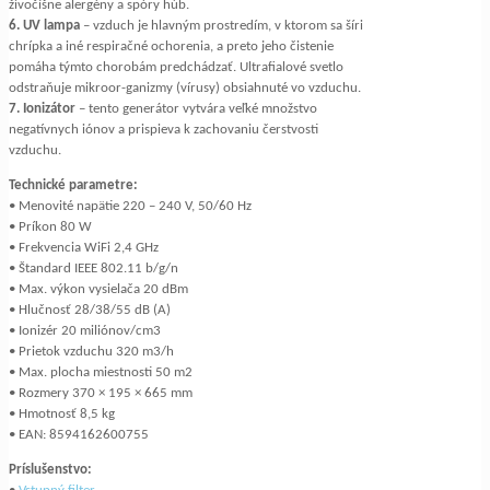
živočíšne alergény a spóry húb.
6. UV lampa
– vzduch je hlavným prostredím, v ktorom sa šíri
chrípka a iné respiračné ochorenia, a preto jeho čistenie
pomáha týmto chorobám predchádzať. Ultrafialové svetlo
odstraňuje mikroor-ganizmy (vírusy) obsiahnuté vo vzduchu.
7. Ionizátor
– tento generátor vytvára veľké množstvo
negatívnych iónov a prispieva k zachovaniu čerstvosti
vzduchu.
Technické parametre:
• Menovité napätie 220 – 240 V, 50/60 Hz
• Príkon 80 W
• Frekvencia WiFi 2,4 GHz
• Štandard IEEE 802.11 b/g/n
• Max. výkon vysielača 20 dBm
• Hlučnosť 28/38/55 dB (A)
• Ionizér 20 miliónov/cm3
• Prietok vzduchu 320 m3/h
• Max. plocha miestnosti 50 m2
• Rozmery 370 × 195 × 665 mm
• Hmotnosť 8,5 kg
• EAN: 8594162600755
Príslušenstvo: