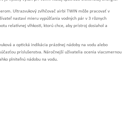
erom. Ultrazvukový zvlhčovač airbi TWIN môže pracovať v
ateľ nastaví mieru vypúšťania vodných pár v 3 rôznych
tu relatívnej vlhkosti, ktorú chce, aby prístroj dosiahol a
zvuková a optická indikácia prázdnej nádoby na vodu alebo
účasťou príslušenstva. Náročnejší užívatelia ocenia viacsmernou
ľahko plniteľnú nádobu na vodu.