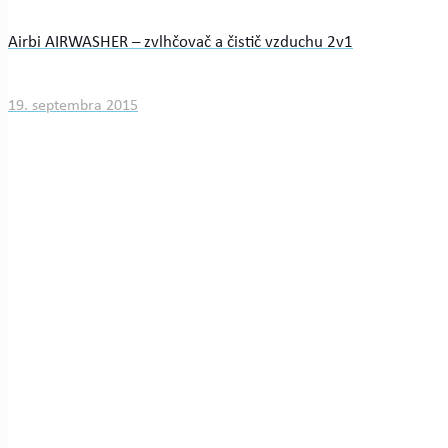
Airbi AIRWASHER – zvlhčovač a čistič vzduchu 2v1
19. septembra 2015