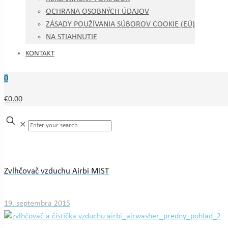
OCHRANA OSOBNÝCH ÚDAJOV
ZÁSADY POUŽÍVANIA SÚBOROV COOKIE (EÚ)
NA STIAHNUTIE
KONTAKT
0
€0.00
✕
Zvlhčovač vzduchu Airbi MIST
19. septembra 2015