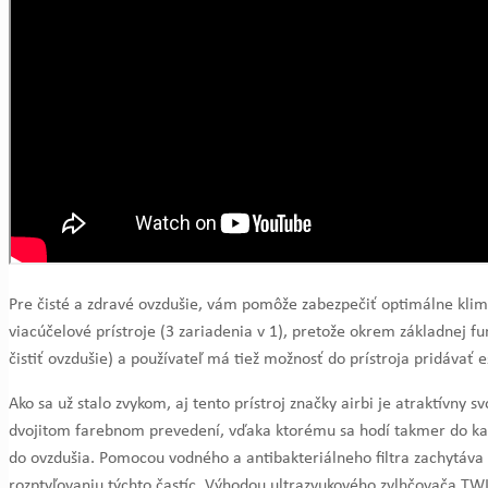
Pre čisté a zdravé ovzdušie, vám pomôže zabezpečiť optimálne kli
viacúčelové prístroje (3 zariadenia v 1), pretože okrem základnej 
čistiť ovzdušie) a používateľ má tiež možnosť do prístroja pridávať 
Ako sa už stalo zvykom, aj tento prístroj značky airbi je atraktív
dvojitom farebnom prevedení, vďaka ktorému sa hodí takmer do každ
do ovzdušia. Pomocou vodného a antibakteriálneho filtra zachytáva
rozptyľovaniu týchto častíc. Výhodou ultrazvukového zvlhčovača TWIN