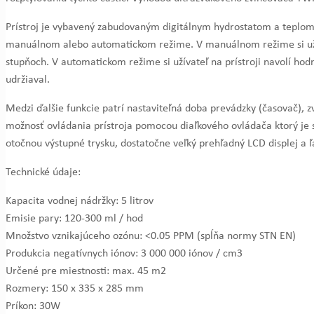
Prístroj je vybavený zabudovaným digitálnym hydrostatom a teplom
manuálnom alebo automatickom režime. V manuálnom režime si užív
stupňoch. V automatickom režime si užívateľ na prístroji navolí hodno
udržiaval.
Medzi ďalšie funkcie patrí nastaviteľná doba prevádzky (časovač), 
možnosť ovládania prístroja pomocou diaľkového ovládača ktorý je s
otočnou výstupné trysku, dostatočne veľký prehľadný LCD displej a 
Technické údaje:
Kapacita vodnej nádržky: 5 litrov
Emisie pary: 120-300 ml / hod
Množstvo vznikajúceho ozónu: <0.05 PPM (spĺňa normy STN EN)
Produkcia negatívnych iónov: 3 000 000 iónov / cm3
Určené pre miestnosti: max. 45 m2
Rozmery: 150 x 335 x 285 mm
Príkon: 30W