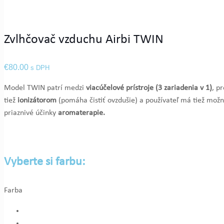
Zvlhčovač vzduchu Airbi TWIN
€
80.00
s DPH
Model TWIN patrí medzi
viacúčelové prístroje (3 zariadenia v 1)
, p
tiež
ionizátorom
(pomáha čistiť ovzdušie) a používateľ má tiež možno
priaznivé účinky
aromaterapie.
Vyberte si farbu:
Farba