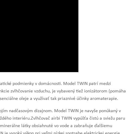
matické podmienky v domácnosti. Model TWIN patrí medzi
funkcie zvlhčovanie vzduchu, je vybavený tiež ionizátorom (pomáha
esenciálne oleje a využívať tak priaznivé účinky aromaterapie.
ny svojím nadčasovým dizajnom. Model TWIN je navyše ponúkaný v
ého interiéru.Zvlhčovač airbi TWIN vypúšťa čistú a sviežu paru
 minerálne látky obsiahnuté vo vode a zabraňuje ďalšiemu
 je vysoký výkon pri veľmi nízkej spotrebe elektrickej energie.