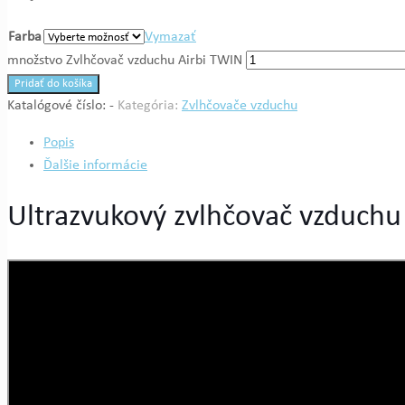
Farba
Vymazať
množstvo Zvlhčovač vzduchu Airbi TWIN
Pridať do košíka
Katalógové číslo:
-
Kategória:
Zvlhčovače vzduchu
Popis
Ďalšie informácie
Ultrazvukový zvlhčovač vzduchu