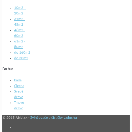
10m2 –
20m2
31m2 -
45m2
46m2 -
60m2
61m2 -
80m2
do 160m2
do 30m2
Farba:
Biela
Čierna
Svetlé
drevo
Tmavé
drevo
© 2015 Airbi.sk -
Zvlhčovače a čističky vzduchu