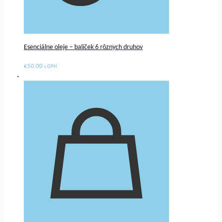
Esenciálne oleje – balíček 6 rôznych druhov
€
50.00
s DPH