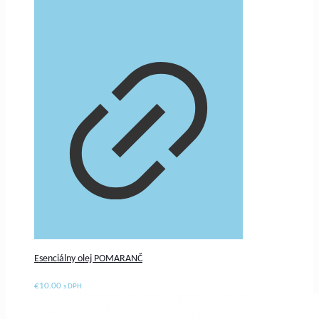
Esenciálny olej POMARANČ
€
10.00
s DPH