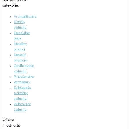
Filtrovať podľa
kategórie:
Aromadifuzéry
Čističky
vzduchu
Esenciálne
oleje
Masážny
prístroj
Meracie
prístroje
Odvlhčovače
vzduchu
Príslušenstvo
Ventilátory
Zvlhčovače
a čističky
vzduchu
Zvlhčovače
vzduchu
Veľkosť
miestnosti: