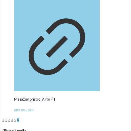
Masážny prístroj Airbi FIT
€
89.00
s DPH
1
2
3
4
5
6