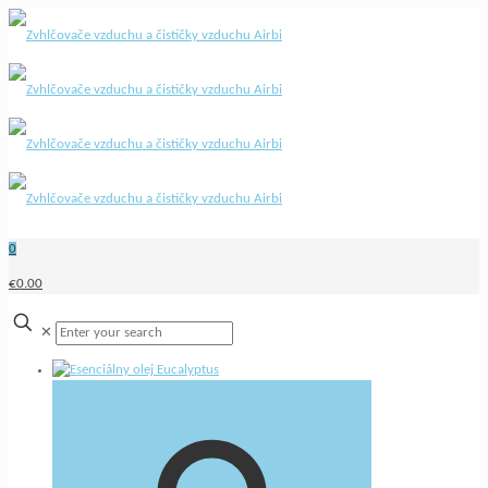
0
€0.00
✕