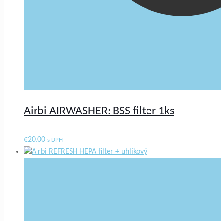
Airbi AIRWASHER: BSS filter 1ks
€
20.00
s DPH