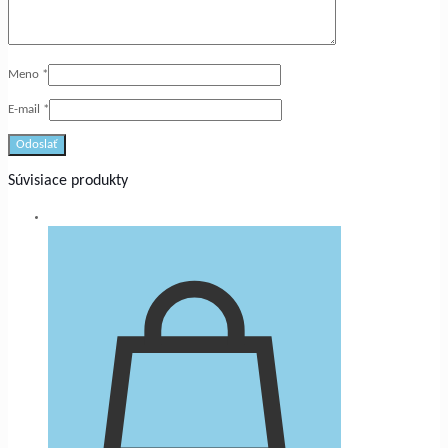
Meno
*
E-mail
*
Súvisiace produkty