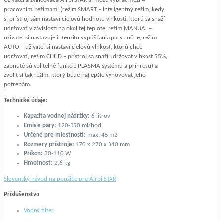
Uživatelia zvlhčovača Airbi STAR si môžu vybrat mezi 4
pracovními režimami (režim SMART – inteligentný režim, kedy
si prístroj sám nastaví cielovú hodnotu vlhkosti, ktorú sa snaží
udržovať v závislosti na okolitej teplote, režim MANUAL –
uživatel si nastavuje intenzitu vypúšťania pary ručne, režim
AUTO – uživatel si nastaví cielovú vlhkosť, ktorú chce
udržovať, režim CHILD – prístroj sa snaží udržovat vlhkost 55%,
zapnuté sú volitelné funkcie PLASMA systému a príhrevu) a
zvolit si tak režim, ktorý bude najlepšie vyhovovat jeho
potrebám.
Technické údaje:
Kapacita vodnej nádržky:
6 litrov
Emisie pary:
120-350 ml/hod
Určené pre miestnosti:
max. 45 m2
Rozmery prístroje:
170 x 270 x 340 mm
Príkon:
30-110 W
Hmotnost:
2,6 kg
Slovenský návod na použitie pre Airbi STAR
Príslušenstvo
Vodný filter