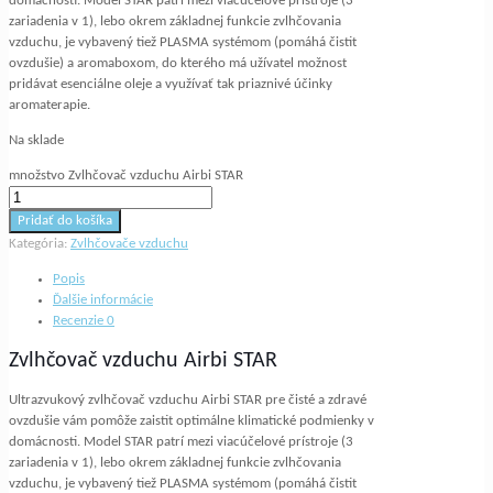
domácnosti. Model STAR patrí mezi viacúčelové prístroje (3
zariadenia v 1), lebo okrem základnej funkcie zvlhčovania
vzduchu, je vybavený tiež PLASMA systémom (pomáhá čistit
ovzdušie) a aromaboxom, do kterého má užívatel možnost
pridávat esenciálne oleje a využívať tak priaznivé účinky
aromaterapie.
Na sklade
množstvo Zvlhčovač vzduchu Airbi STAR
Pridať do košíka
Kategória:
Zvlhčovače vzduchu
Popis
Ďalšie informácie
Recenzie
0
Zvlhčovač vzduchu Airbi STAR
Ultrazvukový zvlhčovač vzduchu Airbi STAR pre čisté a zdravé
ovzdušie vám pomôže zaistit optimálne klimatické podmienky v
domácnosti. Model STAR patrí mezi viacúčelové prístroje (3
zariadenia v 1), lebo okrem základnej funkcie zvlhčovania
vzduchu, je vybavený tiež PLASMA systémom (pomáhá čistit