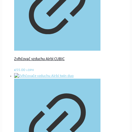
Zvlhčovač vzduchu Airbi CUBIC
€
55.00
s DPH