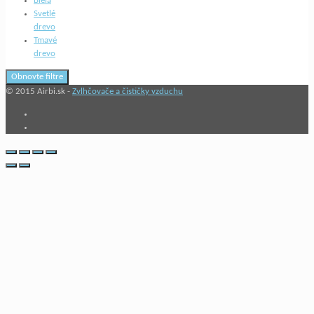
Biela
Svetlé
drevo
Tmavé
drevo
Obnovte filtre
© 2015 Airbi.sk -
Zvlhčovače a čističky vzduchu