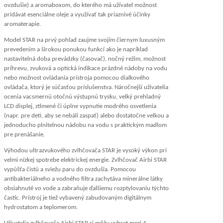
ovzdušie) a aromaboxom, do kterého má užívatel možnost
pridávat esenciálne oleje a využívať tak priaznivé účinky
aromaterapie.
Model STAR na prvý pohlad zaujme svojím čiernym luxusným
prevedením a širokou ponukou funkcí ako je napríklad
nastavitelná doba prevádzky (časovač), nočný režim, možnost
príhrevu, zvuková a optická indikace prázdné nádoby na vodu
nebo možnost ovládania prístroja pomocou dialkového
ovládača, ktorý je súčasťou príslušenstva. Náročnejší uživatelia
ocenia vacsmernú otočnú výstupnú trysku, velký prehladný
LCD displej, ztlmené či úplne vypnutie modrého osvetlenia
(napr. pre deti, aby se nebáli zaspať) alebo dostatočne velkou a
jednoducho plnitelnou nádobu na vodu s praktickým madlom
pre prenášanie.
Výhodou ultrazvukového zvlhčovača STAR je vysoký výkon pri
velmi nízkej spotrebe elektrickej energie. Zvlhčovač Airbi STAR
vypúšťa čistú a sviežu paru do ovzdušia. Pomocou
antibakteriálneho a vodného filtra zachytáva minerálne látky
obsiahnuté vo vode a zabraňuje ďalšiemu rozptylovaniu týchto
častíc. Prístroj je tiež vybavený zabudovaným digitálnym
hydrostatom a teplomerom.