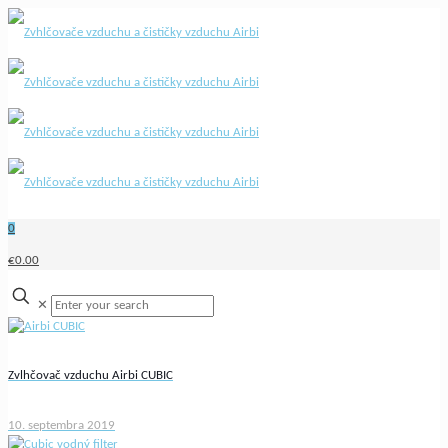
0
€0.00
✕
Zvlhčovač vzduchu Airbi CUBIC
10. septembra 2019