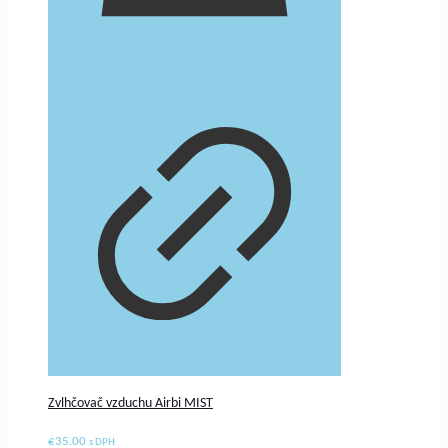
Zvlhčovač vzduchu Airbi MIST
€
35.00
s DPH