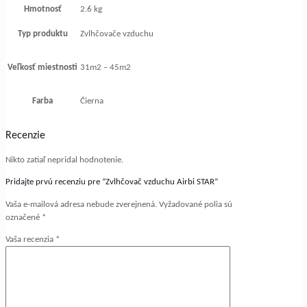
Hmotnosť
2.6 kg
Typ produktu
Zvlhčovače vzduchu
Veľkosť miestnosti
31m2 – 45m2
Farba
Čierna
Recenzie
Nikto zatiaľ nepridal hodnotenie.
Pridajte prvú recenziu pre “Zvlhčovač vzduchu Airbi STAR”
Vaša e-mailová adresa nebude zverejnená.
Vyžadované polia sú
označené
*
Vaša recenzia
*