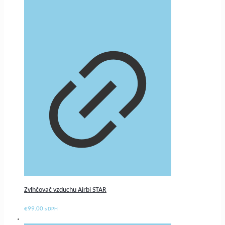
Zvlhčovač vzduchu Airbi STAR
€
99.00
s DPH