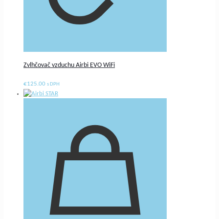
Zvlhčovač vzduchu Airbi EVO WiFi
€
125.00
s DPH