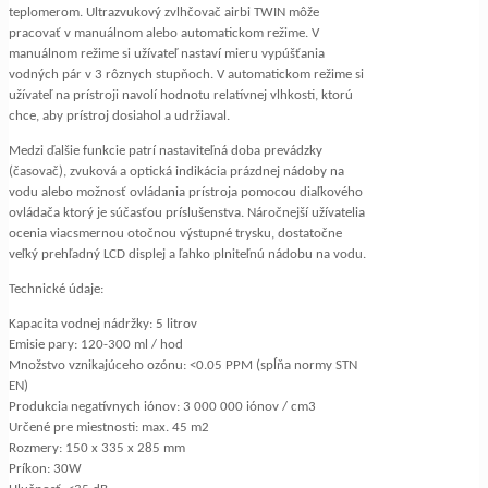
teplomerom. Ultrazvukový zvlhčovač airbi TWIN môže
pracovať v manuálnom alebo automatickom režime. V
manuálnom režime si užívateľ nastaví mieru vypúšťania
vodných pár v 3 rôznych stupňoch. V automatickom režime si
užívateľ na prístroji navolí hodnotu relatívnej vlhkosti, ktorú
chce, aby prístroj dosiahol a udržiaval.
Medzi ďalšie funkcie patrí nastaviteľná doba prevádzky
(časovač), zvuková a optická indikácia prázdnej nádoby na
vodu alebo možnosť ovládania prístroja pomocou diaľkového
ovládača ktorý je súčasťou príslušenstva. Náročnejší užívatelia
ocenia viacsmernou otočnou výstupné trysku, dostatočne
veľký prehľadný LCD displej a ľahko plniteľnú nádobu na vodu.
Technické údaje:
Kapacita vodnej nádržky: 5 litrov
Emisie pary: 120-300 ml / hod
Množstvo vznikajúceho ozónu: <0.05 PPM (spĺňa normy STN
EN)
Produkcia negatívnych iónov: 3 000 000 iónov / cm3
Určené pre miestnosti: max. 45 m2
Rozmery: 150 x 335 x 285 mm
Príkon: 30W