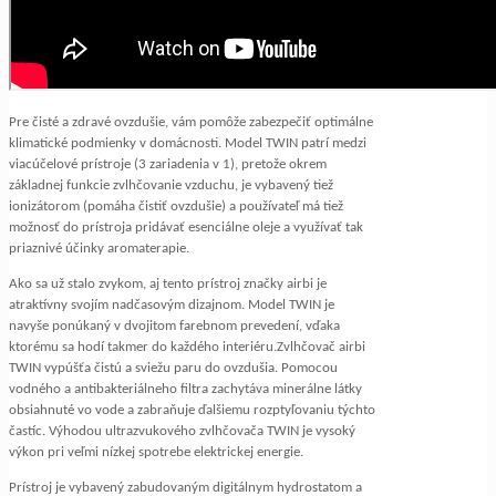
Pre čisté a zdravé ovzdušie, vám pomôže zabezpečiť optimálne
klimatické podmienky v domácnosti. Model TWIN patrí medzi
viacúčelové prístroje (3 zariadenia v 1), pretože okrem
základnej funkcie zvlhčovanie vzduchu, je vybavený tiež
ionizátorom (pomáha čistiť ovzdušie) a používateľ má tiež
možnosť do prístroja pridávať esenciálne oleje a využívať tak
priaznivé účinky aromaterapie.
Ako sa už stalo zvykom, aj tento prístroj značky airbi je
atraktívny svojím nadčasovým dizajnom. Model TWIN je
navyše ponúkaný v dvojitom farebnom prevedení, vďaka
ktorému sa hodí takmer do každého interiéru.Zvlhčovač airbi
TWIN vypúšťa čistú a sviežu paru do ovzdušia. Pomocou
vodného a antibakteriálneho filtra zachytáva minerálne látky
obsiahnuté vo vode a zabraňuje ďalšiemu rozptyľovaniu týchto
častíc. Výhodou ultrazvukového zvlhčovača TWIN je vysoký
výkon pri veľmi nízkej spotrebe elektrickej energie.
Prístroj je vybavený zabudovaným digitálnym hydrostatom a