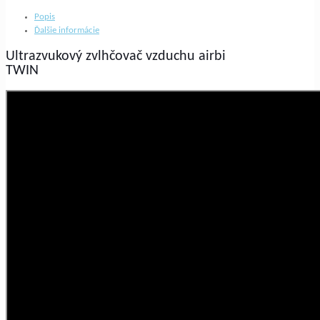
Airbi
TWIN
Popis
Ďalšie informácie
Ultrazvukový zvlhčovač vzduchu airbi
TWIN