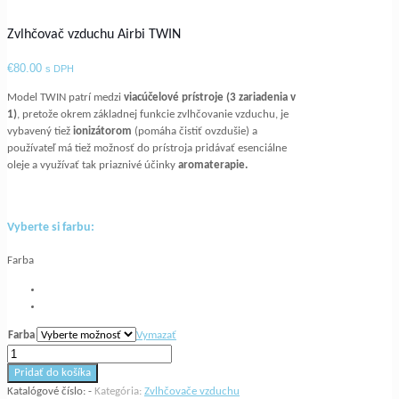
Zvlhčovač vzduchu Airbi TWIN
€
80.00
s DPH
Model TWIN patrí medzi
viacúčelové prístroje (3 zariadenia v
1)
, pretože okrem základnej funkcie zvlhčovanie vzduchu, je
vybavený tiež
ionizátorom
(pomáha čistiť ovzdušie) a
používateľ má tiež možnosť do prístroja pridávať esenciálne
oleje a využívať tak priaznivé účinky
aromaterapie.
Vyberte si farbu:
Farba
Farba
Vymazať
množstvo
Zvlhčovač
Pridať do košíka
vzduchu
Katalógové číslo:
-
Kategória:
Zvlhčovače vzduchu