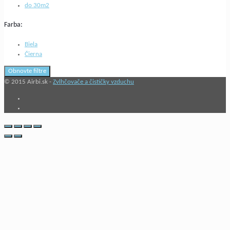
do 30m2
Farba:
Biela
Čierna
Obnovte filtre
© 2015 Airbi.sk -
Zvlhčovače a čističky vzduchu