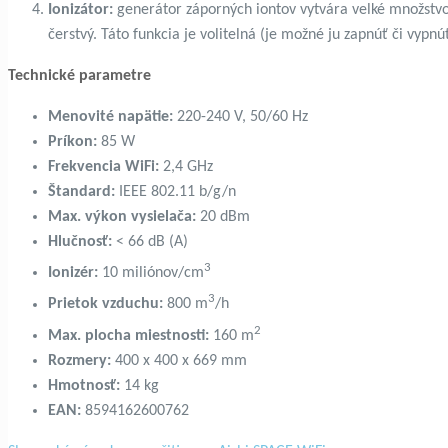
Ionizátor:
generátor záporných iontov vytvára velké množstv
čerstvý. Táto funkcia je volitelná (je možné ju zapnúť či vypnú
Technické parametre
Menovité napätie:
220-240 V, 50/60 Hz
Príkon:
85 W
Frekvencia WiFi:
2,4 GHz
Štandard:
IEEE 802.11 b/g/n
Max. výkon vysielača:
20 dBm
Hlučnosť:
< 66 dB (A)
3
Ionizér:
10 miliónov/cm
3
Prietok vzduchu:
800 m
/h
2
Max. plocha miestnosti:
160 m
Rozmery:
400 x 400 x 669 mm
Hmotnosť:
14 kg
EAN:
8594162600762