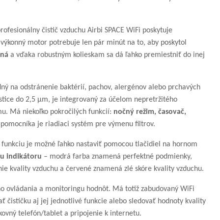
rofesionálny čistič vzduchu Airbi SPACE WiFi poskytuje
výkonný motor potrebuje len pár minút na to, aby poskytol
lná
a vďaka robustným kolieskam sa dá ľahko premiestniť do inej
odný na odstránenie baktérií, pachov, alergénov alebo prchavých
stice do 2,5 μm, je integrovaný za účelom nepretržitého
u. Má niekoľko pokročilých funkcií:
nočný režim, časovač,
 pomocníka je riadiaci systém pre výmenu filtrov.
ú funkciu je možné ľahko nastaviť pomocou tlačidiel na hornom
u indikátoru
– modrá farba znamená perfektné podmienky,
 kvality vzduchu a červené znamená zlé skóre kvality vzduchu.
ho ovládania a monitoringu hodnôt. Má totiž zabudovaný WiFi
čističku aj jej jednotlivé funkcie alebo sledovať hodnoty kvality
kovný telefón/tablet a pripojenie k internetu.