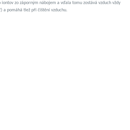
o iontov zo záporným nábojem a vďala tomu zostává vzduch vždy
ť) a pomáhá tiež při čištění vzduchu.