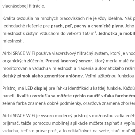
viacnásobnej filtrácie.
Kvalita ovzdušia na mnohých pracoviskách nie je vždy ideálna. Náš p
jednoduché riešenie pre
prach, peľ, pachy a chemické plyny.
Jeho 
miestnosť s čistým vzduchom do veľkosti 160 m².
Jednotka je mobi
miestnosti.
Airbi SPACE WiFi používa viacvrstvový filtračný systém, ktorý je vh
organických zlúčenín.
Presný laserový senzor
, ktorý meria malé ča
monitorovania vzduchu v miestnosti a riadenia automatického režim
detský zámok alebo generátor aniónov
. Veľmi užitočnou funkciou
Prístroj má
LED displej
pre ľahkú identifikáciu každej funkcie. Každ
paneli.
Kvalitu ovzdušia sa môžete rýchlo naučiť vďaka farebném
zelená farba znamená dobré podmienky, oranžová znamená zhoršenie
Airbi SPACE WiFi je vysoko moderný prístroj s možnosťou vzdialené
prijímač, takže pomocou mobilnej aplikácie môžete zapínať a vypínať 
vzduchu, keď ste práve preč, a to odkiaľkoľvek na svete, stačí mať ši