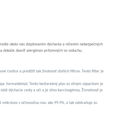
ostredie okolo nás zlepšovaním dýchania a ničením nebezpečných
 sa dokáže zbaviť alergénov prítomných vo vzduchu.
vé častice a predlžiť tak životnosť ďalších filtrov. Tento filter je
apr. formaldehyd. Tento bezfarebný plyn zo silným zápachom je
áždí dýchacie cesty a oči a je silno karcinogénny. Živnotnosť je
 mikrónov s účinnosťou viac ako 99.9%, a tak odstraňuje zo