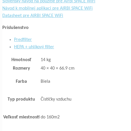
Slovenský návod na použitie pre Airbi SPACE WiFi
Návod k mobilnej aplikaci pre AIRBI SPACE WiFi
Datasheet pre AIRBI SPACE WiFi
Príslušenstvo
Predfilter
HEPA + uhlíkový filter
Hmotnosť
14 kg
Rozmery
40 × 40 × 66.9 cm
Farba
Biela
Typ produktu
Čističky vzduchu
Veľkosť miestnosti
do 160m2