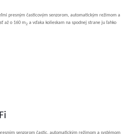
 s veľmi presným časticovým senzorom, automatickým režimom a
sť až o 160 m
a vďaka kolieskam na spodnej strane ju ľahko
2
Fi
 s presným senzorom častíc, automatickým režimom a systémom