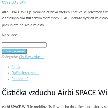
€
599.00
s DPH
Airbi SPACE WiFi je mobilná čistička vzduchu pre veľké priestory
viacstupňovým filtračným systémom. SPACE dokáže vyčistiť miestno
presuniete na svoje miesto.
Na sklade
množstvo
Čistička
Pridať do košíka
vzduchu
Kategória:
Čističky vzduchu
AIRBI
Popis
SPACE
Ďalšie informácie
WiFi
Recenzie
0
Čistička vzduchu Airbi SPACE Wi
Airbi SPACE WiFi
je mobilný čistič vzduchu do veľkých priestorov