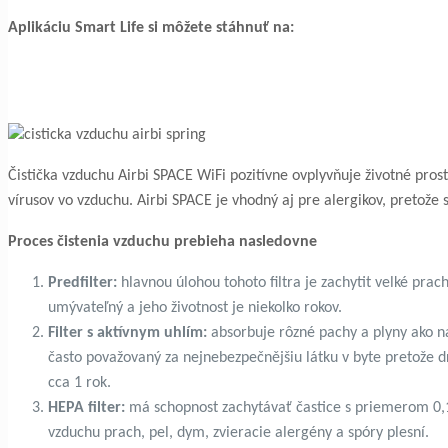
Aplikáciu Smart Life si môžete stáhnuť na:
Čistička vzduchu Airbi SPACE WiFi pozitívne ovplyvňuje životné pr
vírusov vo vzduchu. Airbi SPACE je vhodný aj pre alergikov, pretože
Proces čistenia vzduchu prebieha nasledovne
Predfilter:
hlavnou úlohou tohoto filtra je zachytit velké pracho
umývateľný a jeho životnost je niekolko rokov.
Filter s aktívnym uhlím:
absorbuje rôzné pachy a plyny ako n
často považovaný za nejnebezpečnějšiu látku v byte pretože dr
cca 1 rok.
HEPA filter:
má schopnost zachytávať častice s priemerom 0,1
vzduchu prach, pel, dym, zvieracie alergény a spóry plesní.