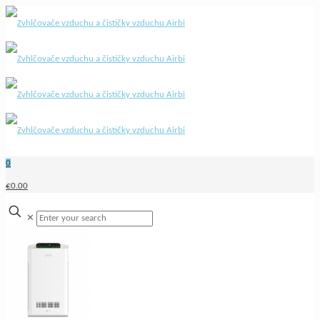
0
€0.00
✕