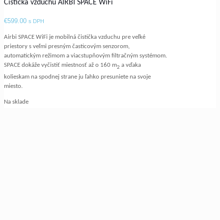
Čistička vzduchu AIRBI SPACE WiFi
€
599.00
s DPH
Airbi SPACE WiFi je mobilná čistička vzduchu pre veľké
priestory s veľmi presným časticovým senzorom,
automatickým režimom a viacstupňovým filtračným systémom.
SPACE dokáže vyčistiť miestnosť až o 160 m
a vďaka
2
kolieskam na spodnej strane ju ľahko presuniete na svoje
miesto.
Na sklade
množstvo Čistička vzduchu AIRBI SPACE WiFi
Pridať do košíka
Kategória:
Čističky vzduchu
Popis
Ďalšie informácie
Recenzie
0
Čistička vzduchu Airbi SPACE WiFi
Airbi SPACE WiFi
je mobilný čistič vzduchu do veľkých