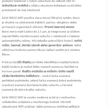
poskytol miestnosť s čistým vzduchom do veľkosti 160 m².
Jednotka je mobilná
a vďaka robustným kolieskam sa dá ľahko
premiestniť do inej miestnosti.
Airbi SPACE WiFi používa viacvrstvový filtračný systém, ktorý
je vhodný na odstránenie baktérií, pachov, alergénov alebo
prchavých organických zlúčenín.
Presný laserový senzor
,
ktorý meria malé častice do 2,5 μm, je integrovaný za účelom
nepretržitého monitorovania vzduchu v miestnosti a riadenia
automatického režimu. Má niekoľko pokročilých funkcií:
nočný
režim, časovač, detský zámok alebo generátor aniónov
. Veľmi
užitočnou funkciou pomocníka je riadiaci systém pre výmenu
filtrov.
Prístroj má
LED displej
pre ľahkú identifikáciu každej funkcie.
Každú funkciu je možné ľahko nastaviť pomocou tlačidiel na
hornom paneli.
Kvalitu ovzdušia sa môžete rýchlo naučiť
vďaka farebnému indikátoru
– modrá farba znamená
perfektné podmienky, zelená farba znamená dobré podmienky,
oranžová znamená zhoršenie kvality vzduchu a červené
znamená zlé skóre kvality vzduchu.
Airbi SPACE WiFi je vysoko moderný prístroj s možnosťou
vzdialeného ovládania a monitoringu hodnôt. Má totiž
zabudovaný WiFi prijímač, takže pomocou mobilnej aplikácie