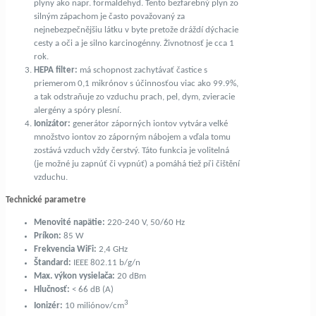
plyny ako napr. formaldehyd. Tento bezfarebný plyn zo
silným zápachom je často považovaný za
nejnebezpečnějšiu látku v byte pretože dráždí dýchacie
cesty a oči a je silno karcinogénny. Živnotnosť je cca 1
rok.
HEPA filter:
má schopnost zachytávať častice s
priemerom 0,1 mikrónov s účinnosťou viac ako 99.9%,
a tak odstraňuje zo vzduchu prach, pel, dym, zvieracie
alergény a spóry plesní.
Ionizátor:
generátor záporných iontov vytvára velké
množstvo iontov zo záporným nábojem a vďala tomu
zostává vzduch vždy čerstvý. Táto funkcia je volitelná
(je možné ju zapnúť či vypnúť) a pomáhá tiež při čištění
vzduchu.
Technické parametre
Menovité napätie:
220-240 V, 50/60 Hz
Príkon:
85 W
Frekvencia WiFi:
2,4 GHz
Štandard:
IEEE 802.11 b/g/n
Max. výkon vysielača:
20 dBm
Hlučnosť:
< 66 dB (A)
3
Ionizér:
10 miliónov/cm