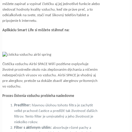
môžete zapínať a vypínať čističku aj jej jednotlivé funkcie alebo
sledovať hodnoty kvality vzduchu, keď ste práve preč, a to
odkiaľkoľvek na svete, stačí mať šikovný telefón/tablet a
pripojenie k internetu.
Aplikáciu Smart Life si môžete stáhnuť na:
Čistička vzduchu Airbi SPACE WiFi pozitívne ovplyvňuje
životné prostredie okolo nás zlepšovaním dýchania a ničením
nebezpečných vírusov vo vzduchu. Airbi SPACE je vhodný aj
pre alergikov, pretože sa dokáže zbaviť alergénov prítomných
vo vzduchu.
Proces čistenia vzduchu prebieha nasledovne
Predfilter:
hlavnou úlohou tohoto filtra je zachytit
velké prachové častice a predlžiť tak životnosť ďalších
filtrov. Tento filter je umývateľný a jeho životnost je
niekolko rokov.
Filter s aktívnym uhlím:
absorbuje rôzné pachy a