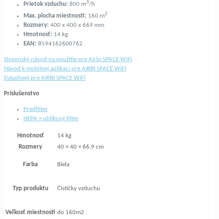
3
Prietok vzduchu:
800 m
/h
2
Max. plocha miestnosti:
160 m
Rozmery:
400 x 400 x 669 mm
Hmotnosť:
14 kg
EAN:
8594162600762
Slovenský návod na použitie pre Airbi SPACE WiFi
Návod k mobilnej aplikaci pre AIRBI SPACE WiFi
Datasheet pre AIRBI SPACE WiFi
Príslušenstvo
Predfilter
HEPA + uhlíkový filter
Hmotnosť
14 kg
Rozmery
40 × 40 × 66.9 cm
Farba
Biela
Typ produktu
Čističky vzduchu
Veľkosť miestnosti
do 160m2