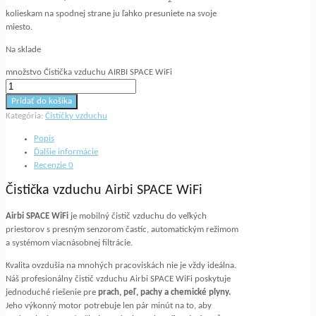
2
kolieskam na spodnej strane ju ľahko presuniete na svoje
miesto.
Na sklade
množstvo Čistička vzduchu AIRBI SPACE WiFi
Pridať do košíka
Kategória:
Čističky vzduchu
Popis
Ďalšie informácie
Recenzie
0
Čistička vzduchu Airbi SPACE WiFi
Airbi SPACE WiFi
je mobilný čistič vzduchu do veľkých
priestorov s presným senzorom častíc, automatickým režimom
a systémom viacnásobnej filtrácie.
Kvalita ovzdušia na mnohých pracoviskách nie je vždy ideálna.
Náš profesionálny čistič vzduchu Airbi SPACE WiFi poskytuje
jednoduché riešenie pre
prach, peľ, pachy a chemické plyny.
Jeho výkonný motor potrebuje len pár minút na to, aby