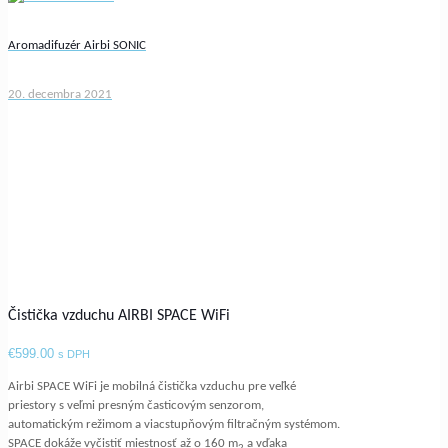
Aromadifuzér Airbi SONIC
20. decembra 2021
Čistička vzduchu AIRBI SPACE WiFi
€
599.00
s DPH
Airbi SPACE WiFi je mobilná čistička vzduchu pre veľké
priestory s veľmi presným časticovým senzorom,
automatickým režimom a viacstupňovým filtračným systémom.
SPACE dokáže vyčistiť miestnosť až o 160 m
a vďaka