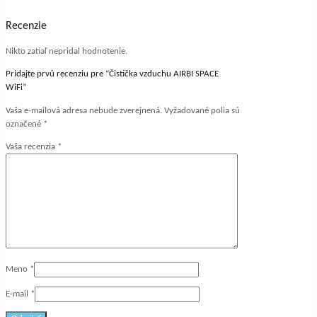
Recenzie
Nikto zatiaľ nepridal hodnotenie.
Pridajte prvú recenziu pre “Čistička vzduchu AIRBI SPACE
WiFi”
Vaša e-mailová adresa nebude zverejnená.
Vyžadované polia sú
označené
*
Vaša recenzia
*
Meno
*
E-mail
*