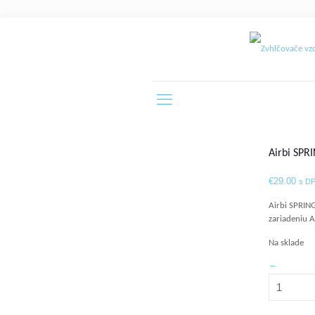
Airbi SPRI
€
29.00
s D
Airbi SPRING 
zariadeniu A
Na sklade
množstvo
Airbi
SPRING