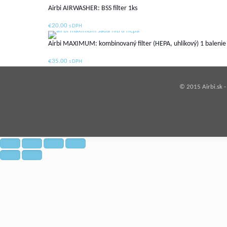
Airbi AIRWASHER: BSS filter 1ks
€
20.00
s DPH
Airbi MAXIMUM: kombinovaný filter (HEPA, uhlíkový) 1 balenie o
€
35.00
s DPH
© 2015 Airbi.sk 