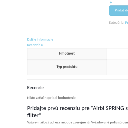
studený
katalytický
Pridať d
filter
Kategória:
P
Ďalšie informácie
Recenzie
0
Hmotnosť
Typ produktu
Recenzie
Nikto zatiaľ nepridal hodnotenie.
Pridajte prvú recenziu pre “Airbi SPRING 
filter”
Vaša e-mailová adresa nebude zverejnená.
Vyžadované polia sú oz