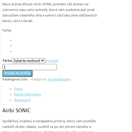
Nový aróma difuzér Airbi SONIC premení váš domov na
súkromnú oázu plnú pohody, ktorá vám poskytne azyl pred
starosťami všedného dňa a vytvorí útočisko plné obľúbených
tónov, vôní a farieb.
Farba
Farba
Vymazať
množstvo
Aromadifuzér
Pridať do košíka
Airbi
Katalógové číslo:
-
Kategória:
Aromadifuzéry
SONIC
Popis
Ďalšie informácie
Recenzie
0
Airbi SONIC
Spoľahlivý, kvalitný a nenápadný prístroj, ktorý vám pomôže
nastoliť skvelú náladu, uvoľniť sa po dni plnom námahy a