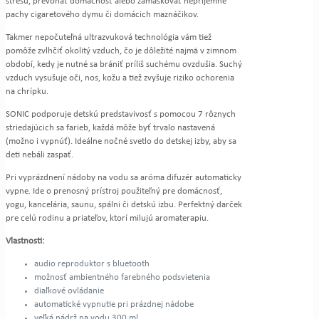
stresu, prevoňať domácnosť alebo zamaskovať nepríjemné
pachy cigaretového dymu či domácich maznáčikov.
Takmer nepočuteľná ultrazvuková technológia vám tiež
pomôže zvlhčiť okolitý vzduch, čo je dôležité najmä v zimnom
období, kedy je nutné sa brániť príliš suchému ovzdušia. Suchý
vzduch vysušuje oči, nos, kožu a tiež zvyšuje riziko ochorenia
na chrípku.
SONIC podporuje detskú predstavivosť s pomocou 7 rôznych
striedajúcich sa farieb, každá môže byť trvalo nastavená
(možno i vypnúť). Ideálne nočné svetlo do detskej izby, aby sa
deti nebáli zaspať.
Pri vyprázdnení nádoby na vodu sa aróma difuzér automaticky
vypne. Ide o prenosný prístroj použiteľný pre domácnosť,
yogu, kancelária, saunu, spálni či detskú izbu. Perfektný darček
pre celú rodinu a priateľov, ktorí milujú aromaterapiu.
Vlastnosti:
audio reproduktor s bluetooth
možnosť ambientného farebného podsvietenia
diaľkové ovládanie
automatické vypnutie pri prázdnej nádobe
veľká nádrž na vodu 300 ml