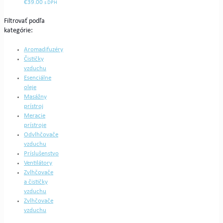
€
39.00
s DPH
Filtrovať podľa
kategórie:
Aromadifuzéry
Čističky
vzduchu
Esenciálne
oleje
Masážny
prístroj
Meracie
prístroje
Odvlhčovače
vzduchu
Príslušenstvo
Ventilátory
Zvlhčovače
a čističky
vzduchu
Zvlhčovače
vzduchu