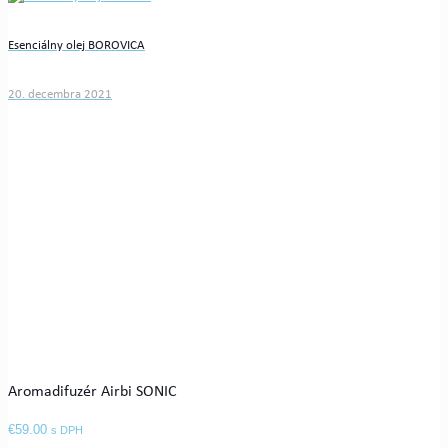
Esenciálny olej BOROVICA
20. decembra 2021
Aromadifuzér Airbi SONIC
€
59.00
s DPH