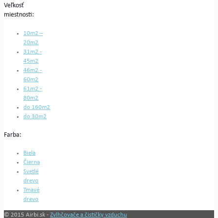
Veľkosť
miestnosti:
10m2 –
20m2
31m2 -
45m2
46m2 -
60m2
61m2 -
80m2
do 160m2
do 30m2
Farba:
Biela
Čierna
Svetlé
drevo
Tmavé
drevo
© 2015 Airbi.sk -
Zvlhčovače a čističky vzduchu