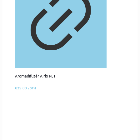
Aromadifuzér Airbi PET
€
39.00
s DPH