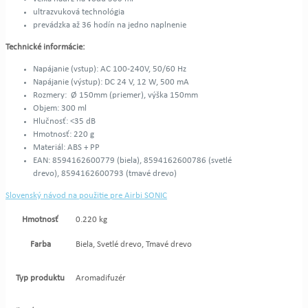
ultrazvuková technológia
prevádzka až 36 hodín na jedno naplnenie
Technické informácie:
Napájanie (vstup): AC 100-240V, 50/60 Hz
Napájanie (výstup): DC 24 V, 12 W, 500 mA
Rozmery: Ø 150mm (priemer), výška 150mm
Objem: 300 ml
Hlučnosť: <35 dB
Hmotnosť: 220 g
Materiál: ABS + PP
EAN: 8594162600779 (biela), 8594162600786 (svetlé
drevo), 8594162600793 (tmavé drevo)
Slovenský návod na použitie pre Airbi SONIC
Hmotnosť
0.220 kg
Farba
Biela, Svetlé drevo, Tmavé drevo
Typ produktu
Aromadifuzér