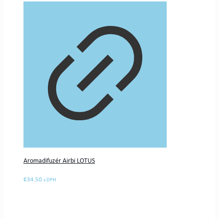
Aromadifuzér Airbi LOTUS
€
34.50
s DPH