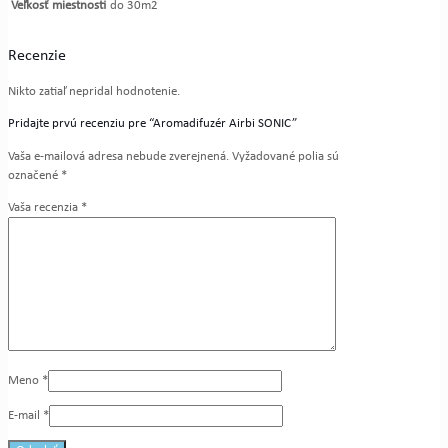
Veľkosť miestnosti
do 30m2
Recenzie
Nikto zatiaľ nepridal hodnotenie.
Pridajte prvú recenziu pre “Aromadifuzér Airbi SONIC”
Vaša e-mailová adresa nebude zverejnená.
Vyžadované polia sú
označené
*
Vaša recenzia
*
Meno
*
E-mail
*