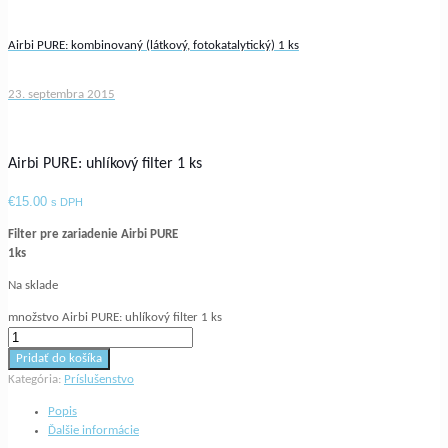
Airbi PURE: kombinovaný (látkový, fotokatalytický) 1 ks
23. septembra 2015
Airbi PURE: uhlíkový filter 1 ks
€
15.00
s DPH
Filter pre zariadenie Airbi PURE
1ks
Na sklade
množstvo Airbi PURE: uhlíkový filter 1 ks
Pridať do košíka
Kategória:
Príslušenstvo
Popis
Ďalšie informácie