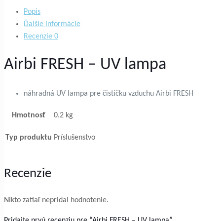
Popis
Ďalšie informácie
Recenzie
0
Airbi FRESH – UV lampa
náhradná UV lampa pre čističku vzduchu Airbi FRESH
Hmotnosť
0.2 kg
Typ produktu
Príslušenstvo
Recenzie
Nikto zatiaľ nepridal hodnotenie.
Pridajte prvú recenziu pre “Airbi FRESH – UV lampa”