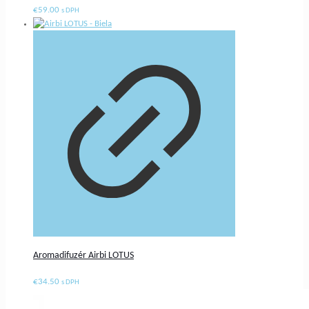
€
59.00
s DPH
Aromadifuzér Airbi LOTUS
€
34.50
s DPH