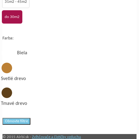
31m2 - 45m2
do 30m2
Farba:
Biela
Svetlé drevo
Tmavé drevo
Obnovte filtre
© 2015 Airbi.sk -
Zvlhčovače a čističky vzduchu