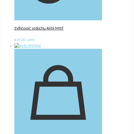
Zvlhčovač vzduchu Airbi MIST
€
35.00
s DPH