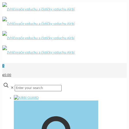
0
€0.00
✕