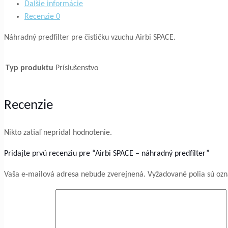
Ďalšie informácie
predfilter
Recenzie
0
Náhradný predfilter pre čističku vzuchu Airbi SPACE.
Typ produktu
Príslušenstvo
Recenzie
Nikto zatiaľ nepridal hodnotenie.
Pridajte prvú recenziu pre “Airbi SPACE – náhradný predfilter”
Vaša e-mailová adresa nebude zverejnená.
Vyžadované polia sú oz