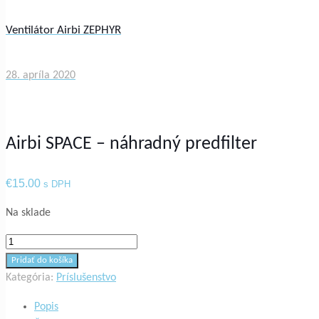
Ventilátor Airbi ZEPHYR
28. apríla 2020
Airbi SPACE – náhradný predfilter
€
15.00
s DPH
Na sklade
množstvo
Airbi
Pridať do košíka
SPACE
Kategória:
Príslušenstvo
–
Popis
náhradný