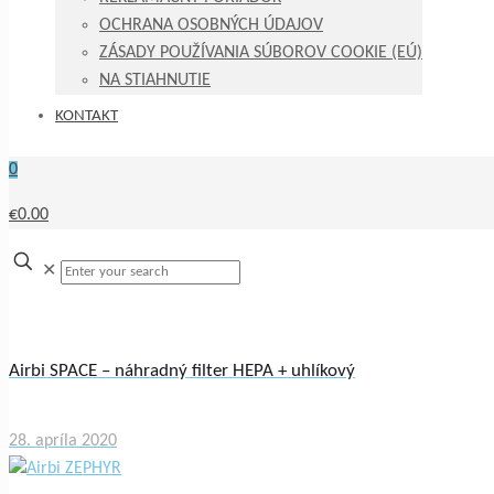
OCHRANA OSOBNÝCH ÚDAJOV
ZÁSADY POUŽÍVANIA SÚBOROV COOKIE (EÚ)
NA STIAHNUTIE
KONTAKT
0
€0.00
✕
Airbi SPACE – náhradný filter HEPA + uhlíkový
28. apríla 2020