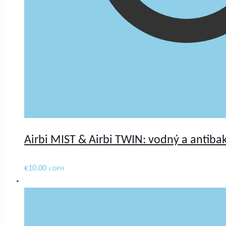
Airbi MIST & Airbi TWIN: vodný a antibakt
€
10.00
s DPH