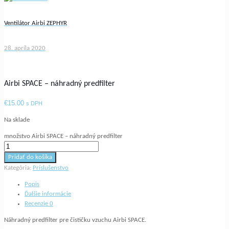
Ventilátor Airbi ZEPHYR
28. apríla 2020
Airbi SPACE – náhradný predfilter
€
15.00
s DPH
Na sklade
množstvo Airbi SPACE – náhradný predfilter
Pridať do košíka
Kategória:
Príslušenstvo
Popis
Ďalšie informácie
Recenzie
0
Náhradný predfilter pre čističku vzuchu Airbi SPACE.