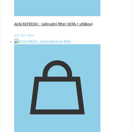
Airbi REFRESH – náhradný filter HEPA + uhlíkový
€
27.00
s DPH