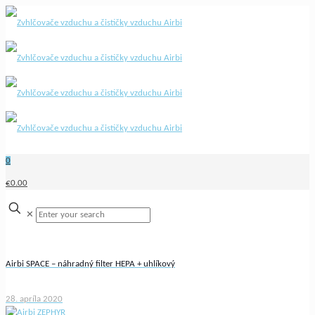
0
€0.00
✕
Airbi SPACE – náhradný filter HEPA + uhlíkový
28. apríla 2020