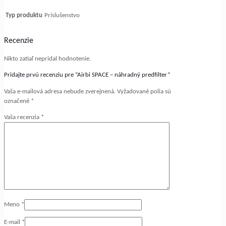
Typ produktu
Príslušenstvo
Recenzie
Nikto zatiaľ nepridal hodnotenie.
Pridajte prvú recenziu pre “Airbi SPACE – náhradný predfilter”
Vaša e-mailová adresa nebude zverejnená.
Vyžadované polia sú
označené
*
Vaša recenzia
*
Meno
*
E-mail
*