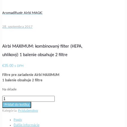
Aromadifuzér Airbi MAGIC
28. septembra 2017
Airbi MAXIMUM: kombinovaný filter (HEPA,
uhlíkový) 1 balenie obsahuje 2 filtre
€
35.00
s DPH
Filtre pre zariadenie Airbi MAXIMUM
1 balenie obsahuje 2 filtre
Na sklade
množstvo
Airbi
Pridať do košíka
MAXIMUM:
Kategória:
Príslušenstvo
kombinovaný
filter
Popis
(HEPA,
Ďalšie informácie