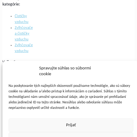
kategórie:
Čističky
vzduchu
Zvlhčovače
a čističky
vzduchu
Zvlhčovače
vzduchu
Veľkosť
miestnosti:
Spravujte súhlas so súbormi
cookie
31m2 -
45m2
Na poskytovanie tých najlepších skúseností používame technológie, ako sú súbory
do 30m2
cookie na ukladanie a/alebo prístup k informáciám o zariadení. Súhlas s týmito
technológiami nám umožní spracovávať údaje, ako je správanie pri prehliadaní
Farba:
alebo jedinečné ID na tejto stránke. Nesúhlas alebo odvolanie súhlasu môže
nepriaznivo ovplyvniť určité vlastnosti a funkcie.
Biela
Čierna
Prijať
Obnovte filtre
© 2015 Airbi.sk -
Zvlhčovače a čističky vzduchu