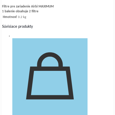
uhlíkový)
Filtre pre zariadenie Airbi
MAXIMUM
1
1 balenie obsahuje 2 filtre
balenie
Hmotnosť
0.2 kg
obsahuje
2
Súvisiace produkty
filtre