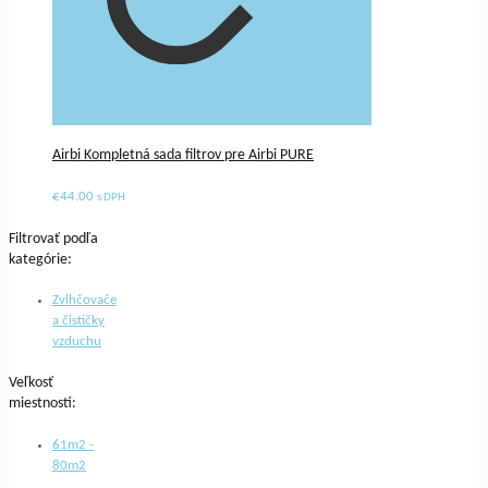
Airbi Kompletná sada filtrov pre Airbi PURE
€
44.00
s DPH
Filtrovať podľa
kategórie:
Zvlhčovače
a čističky
vzduchu
Veľkosť
miestnosti:
61m2 -
80m2