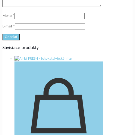
Meno
*
E-mail
*
Súvisiace produkty