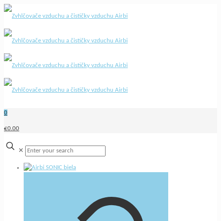
0
€0.00
✕