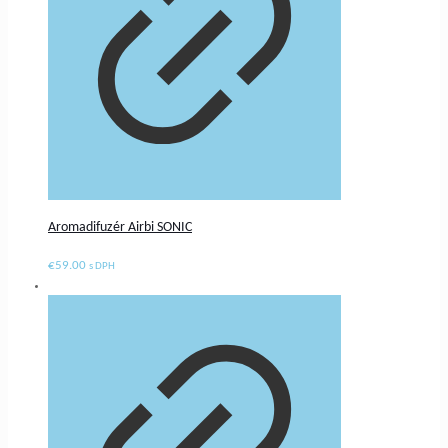
Aromadifuzér Airbi SONIC
€
59.00
s DPH