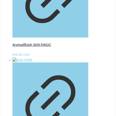
Aromadifuzér Airbi MAGIC
€
46.00
s DPH