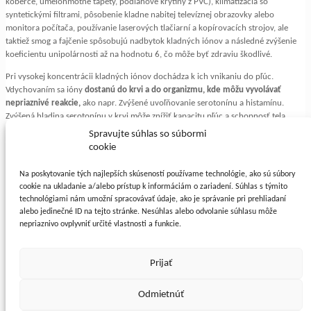
koberce, umelohmotné tapety, podlahové krytiny z PVC), klimatizácia so
syntetickými filtrami, pôsobenie kladne nabitej televíznej obrazovky alebo
monitora počítača, používanie laserových tlačiarní a kopírovacích strojov, ale
taktiež smog a fajčenie spôsobujú nadbytok kladných iónov a následné zvýšenie
koeficientu unipolárnosti až na hodnotu 6, čo môže byť zdraviu škodlivé.
Pri vysokej koncentrácii kladných iónov dochádza k ich vnikaniu do pľúc.
Vdychovaním sa ióny
dostanú do krvi a do organizmu, kde môžu vyvolávať
nepriaznivé reakcie,
ako napr. Zvýšené uvoľňovanie serotonínu a histamínu.
Zvýšená hladina serotonínu v krvi môže znížiť kapacitu pľúc a schopnosť tela
absorbovať kyslík. Serotonín rovnako spôsobuje sťahovanie hladkého svalstva, čo
Spravujte súhlas so súbormi
môže vyvolať migrénu, alergické reakcie, popudlivosť, horúčosť, bolesti v krku,
cookie
prieduškový kašeľ, nevoľnosť či brušné kŕče. Zvýšenie hladiny histamínu sa môže
prejaviť bolesťami srdca, alergiami, sennou nádchou, nevoľnosťou a
Na poskytovanie tých najlepších skúseností používame technológie, ako sú súbory
nespavosťou.
cookie na ukladanie a/alebo prístup k informáciám o zariadení. Súhlas s týmito
technológiami nám umožní spracovávať údaje, ako je správanie pri prehliadaní
alebo jedinečné ID na tejto stránke. Nesúhlas alebo odvolanie súhlasu môže
nepriaznivo ovplyvniť určité vlastnosti a funkcie.
Tabuľka uvádza koncentrácie kladných a záporných iónov vo vzduchu, stanovené
ruskou sanitárne normou SanPin.
3
Počet iontů v cm
Prijať
Norma
Kladné ionty
Záporné ionty
min. množství
p+ > 400
p- > 600
Odmietnúť
max. množství
p+ < 50 000
p- < 50 000