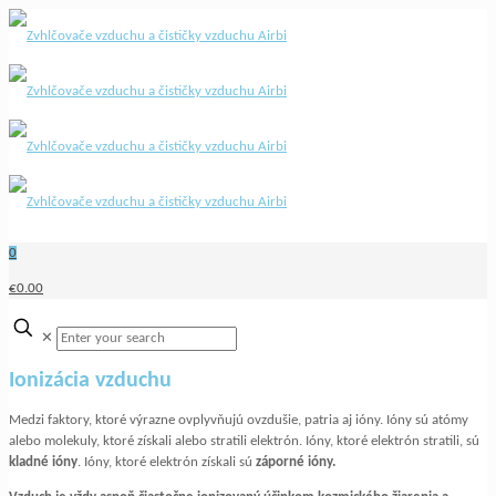
0
€0.00
✕
Ionizácia vzduchu
Medzi faktory, ktoré výrazne ovplyvňujú ovzdušie, patria aj ióny. Ióny sú atómy
alebo molekuly, ktoré získali alebo stratili elektrón. Ióny, ktoré elektrón stratili, sú
kladné ióny
. Ióny, ktoré elektrón získali sú
záporné ióny.