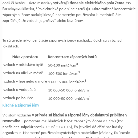
oceli či betónu. Tieto materiály
vytvárajú tienenie elektrického poľa Zeme, tzv.
Faradayovu klietku,
čím elektrické pole silne narušujú. Takto znížené koncentrácie
záporných iónov naďalej klesajú nadmerným používaním klimatizácií, čím
zapríčiňujú, že vzduch je „mŕtvy“, alebo bez iónov.
Tu sú uvedené koncentrácie záporných iónov nachádzajúcich sa v rôznych
lokalitách.
Název prostoru
Koncentrace záporných iontů
3
vzduch v městském bytě
50-100 iontů/cm
3
vzduch na ulici ve městě
100-500 iontů/cm
3
vzduch v lese nebo u moře
1 000-5 000 iontů/cm
3
vzduch u vodopádů
10 000-50 000 iontů/cm
3
vzduch po bouřce
10 000-50 000 iontů/cm
Kladné a záporné ióny
V čistom vzduchu
v prírode sú kladné a záporné ióny obsiahnuté približne v
rovnováhe
– pomerom 750 kladných k 650 záporným iónom v 1 cm3 (tzv.
Koeficient unipolárnosti = 750/650 = 1,15), čo je veľmi dôležité pre ľudský
organizmus. Nadmerné používanie syntetických materiálov (záclony, čalúnenie,