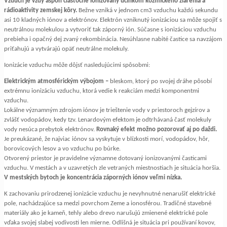
Vzduch je vždy aspoň čiastočne ionizovaný účinkom kozmického žiarenia a
rádioaktivity zemskej kôry.
Bežne vzniká v jednom cm3 vzduchu každú sekundu
asi 10 kladných iónov a elektrónov. Elektrón vzniknutý ionizáciou sa môže spojiť s
neutrálnou molekulou a vytvoriť tak záporný ión. Súčasne s ionizáciou vzduchu
prebieha i opačný dej zvaný rekombinácia. Nesúhlasne nabité častice sa navzájom
priťahujú a vytvárajú opäť neutrálne molekuly.
Ionizácie vzduchu môže dôjsť nasledujúcimi spôsobmi:
Elektrickým atmosférickým výbojom –
bleskom, ktorý po svojej dráhe pôsobí
extrémnu ionizáciu vzduchu, ktorá vedie k reakciám medzi komponentmi
vzduchu.
Lokálne významným zdrojom iónov je trieštenie vody v priestoroch gejzírov a
zvlášť vodopádov, kedy tzv. Lenardovým efektom je odtrhávaná časť molekuly
vody nesúca prebytok elektrónov.
Rovnaký efekt možno pozorovať aj po daždi.
Je preukázané, že najviac iónov sa vyskytuje v blízkosti morí, vodopádov, hôr,
borovicových lesov a vo vzduchu po búrke.
Otvorený priestor je pravidelne významne dotovaný ionizovanými časticami
vzduchu. V mestách a v uzavretých zle vetraných miestnostiach je situácia horšia.
V mestských bytoch je koncentrácia záporných iónov veľmi nízka.
K zachovaniu prirodzenej ionizácie vzduchu je nevyhnutné nenarušiť elektrické
pole, nachádzajúce sa medzi povrchom Zeme a ionosférou. Tradičné stavebné
materiály ako je kameň, tehly alebo drevo narušujú zmienené elektrické pole
vďaka svojej slabej vodivosti len mierne. Odlišná je situácia pri používaní kovov,