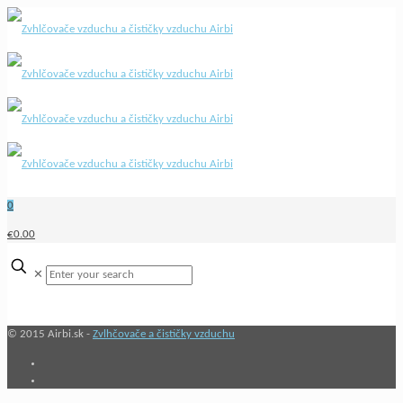
0
€0.00
✕
© 2015 Airbi.sk -
Zvlhčovače a čističky vzduchu