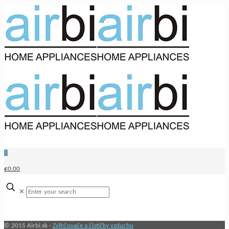
0
€0.00
✕
© 2015 Airbi.sk -
Zvlhčovače a čističky vzduchu