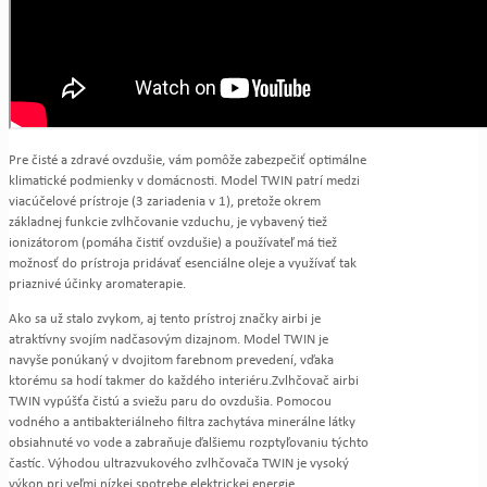
Pre čisté a zdravé ovzdušie, vám pomôže zabezpečiť optimálne
klimatické podmienky v domácnosti. Model TWIN patrí medzi
viacúčelové prístroje (3 zariadenia v 1), pretože okrem
základnej funkcie zvlhčovanie vzduchu, je vybavený tiež
ionizátorom (pomáha čistiť ovzdušie) a používateľ má tiež
možnosť do prístroja pridávať esenciálne oleje a využívať tak
priaznivé účinky aromaterapie.
Ako sa už stalo zvykom, aj tento prístroj značky airbi je
atraktívny svojím nadčasovým dizajnom. Model TWIN je
navyše ponúkaný v dvojitom farebnom prevedení, vďaka
ktorému sa hodí takmer do každého interiéru.Zvlhčovač airbi
TWIN vypúšťa čistú a sviežu paru do ovzdušia. Pomocou
vodného a antibakteriálneho filtra zachytáva minerálne látky
obsiahnuté vo vode a zabraňuje ďalšiemu rozptyľovaniu týchto
častíc. Výhodou ultrazvukového zvlhčovača TWIN je vysoký
výkon pri veľmi nízkej spotrebe elektrickej energie.