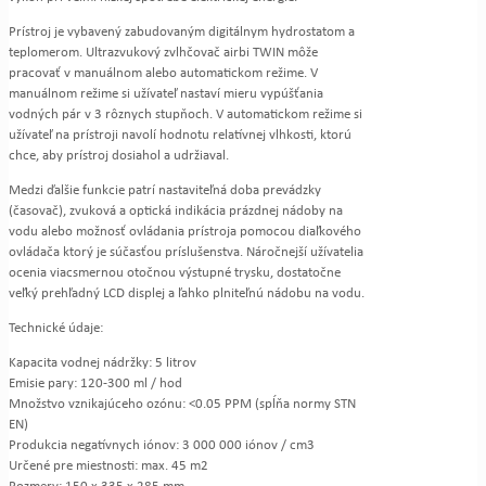
Prístroj je vybavený zabudovaným digitálnym hydrostatom a
teplomerom. Ultrazvukový zvlhčovač airbi TWIN môže
pracovať v manuálnom alebo automatickom režime. V
manuálnom režime si užívateľ nastaví mieru vypúšťania
vodných pár v 3 rôznych stupňoch. V automatickom režime si
užívateľ na prístroji navolí hodnotu relatívnej vlhkosti, ktorú
chce, aby prístroj dosiahol a udržiaval.
Medzi ďalšie funkcie patrí nastaviteľná doba prevádzky
(časovač), zvuková a optická indikácia prázdnej nádoby na
vodu alebo možnosť ovládania prístroja pomocou diaľkového
ovládača ktorý je súčasťou príslušenstva. Náročnejší užívatelia
ocenia viacsmernou otočnou výstupné trysku, dostatočne
veľký prehľadný LCD displej a ľahko plniteľnú nádobu na vodu.
Technické údaje:
Kapacita vodnej nádržky: 5 litrov
Emisie pary: 120-300 ml / hod
Množstvo vznikajúceho ozónu: <0.05 PPM (spĺňa normy STN
EN)
Produkcia negatívnych iónov: 3 000 000 iónov / cm3
Určené pre miestnosti: max. 45 m2