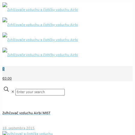
0
€0.00
✕
Zvlhčovač vzduchu Airbi MIST
19. septembra 2015