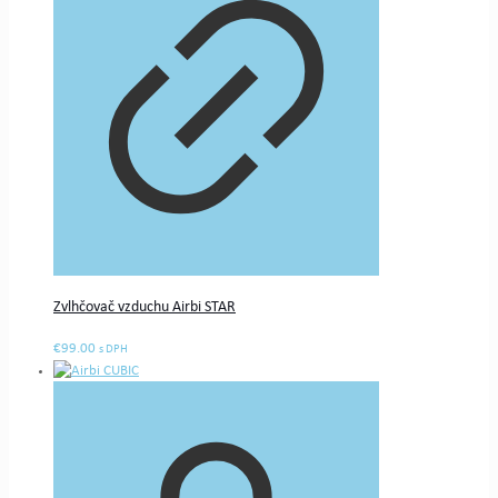
Zvlhčovač vzduchu Airbi STAR
€
99.00
s DPH