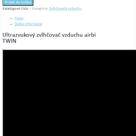
Zvlhčovač
Pridať do košíka
vzduchu
Katalógové číslo:
-
Kategória:
Zvlhčovače vzduchu
Airbi
TWIN
Popis
Ďalšie informácie
Ultrazvukový zvlhčovač vzduchu airbi
TWIN