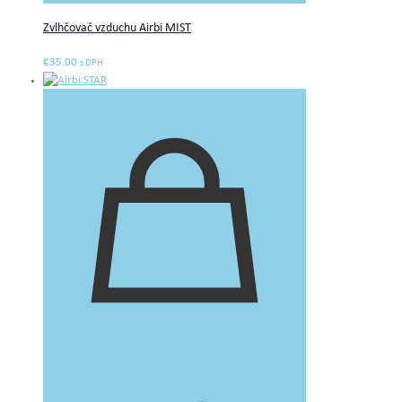
Zvlhčovač vzduchu Airbi MIST
€
35.00
s DPH