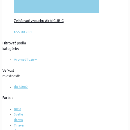
Zvlhčovač vzduchu Airbi CUBIC
€
55.00
s DPH
Filtrovať podľa
kategórie:
Aromadifuzéry
Veľkosť
miestnosti:
do 30m2
Farba:
Biela
Svetlé
drevo
Tmavé