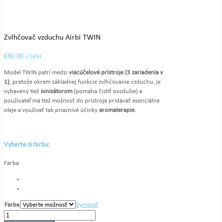
Zvlhčovač vzduchu Airbi TWIN
€
80.00
s DPH
Model TWIN patrí medzi
viacúčelové prístroje (3 zariadenia v
1)
, pretože okrem základnej funkcie zvlhčovanie vzduchu, je
vybavený tiež
ionizátorom
(pomáha čistiť ovzdušie) a
používateľ má tiež možnosť do prístroja pridávať esenciálne
oleje a využívať tak priaznivé účinky
aromaterapie.
Vyberte si farbu:
Farba
Farba
Vymazať
množstvo