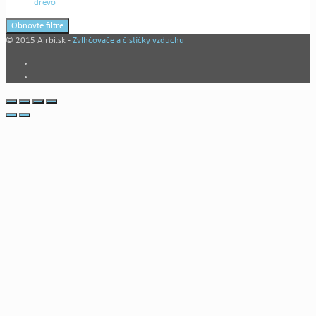
drevo
Obnovte filtre
© 2015 Airbi.sk -
Zvlhčovače a čističky vzduchu