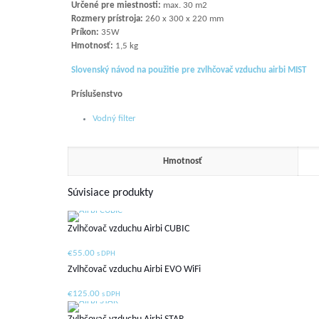
Určené pre miestnosti:
max. 30 m2
Rozmery prístroja:
260 x 300 x 220 mm
Príkon:
35W
Hmotnosť:
1,5 kg
Slovenský návod na použitie pre zvlhčovač vzduchu airbi MIST
Príslušenstvo
Vodný filter
Hmotnosť
Súvisiace produkty
Zvlhčovač vzduchu Airbi CUBIC
€
55.00
s DPH
Zvlhčovač vzduchu Airbi EVO WiFi
€
125.00
s DPH