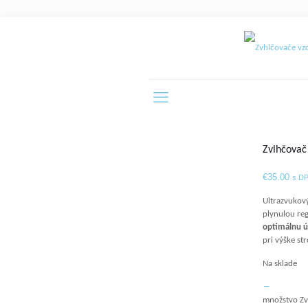
Zvlhčovač
€
35.00
s D
Ultrazvukov
plynulou re
optimálnu ú
pri výške st
Na sklade
množstvo Zv