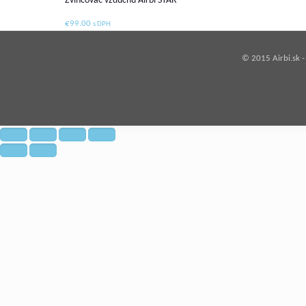
Zvlhčovač vzduchu Airbi STAR
€
99.00
s DPH
© 2015 Airbi.sk 