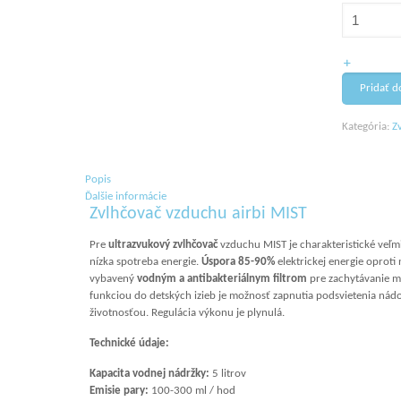
Pridať d
Kategória:
Z
Popis
Ďalšie informácie
Zvlhčovač vzduchu airbi MIST
Pre
ultrazvukový zvlhčovač
vzduchu MIST je charakteristické veľm
nízka spotreba energie.
Úspora 85-90%
elektrickej energie oproti
vybavený
vodným a antibakteriálnym filtrom
pre zachytávanie m
funkciou do detských izieb je možnosť zapnutia podsvietenia nád
životnosťou. Regulácia výkonu je plynulá.
Technické údaje:
Kapacita vodnej nádržky:
5 litrov
Emisie pary:
100-300 ml / hod