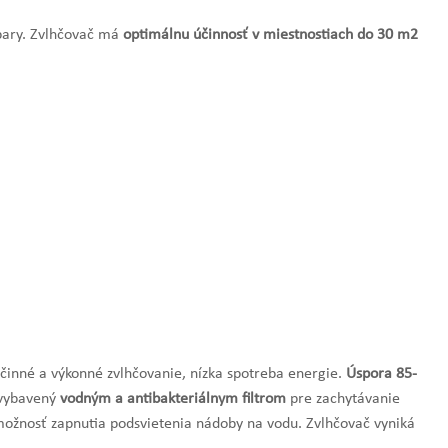
 pary. Zvlhčovač má
optimálnu účinnosť v miestnostiach do 30 m2
činné a výkonné zvlhčovanie, nízka spotreba energie.
Úspora 85-
 vybavený
vodným a antibakteriálnym filtrom
pre zachytávanie
 možnosť zapnutia podsvietenia nádoby na vodu. Zvlhčovač vyniká