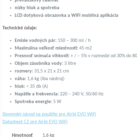
prevádzkový časovač
nízky hluk a spotreba
LCD dotyková obrazovka a WiFi mobilná aplikácia
Technické údaje:
Emisie vodných pár:
150 – 300 ml / h
Maximálna veľkosť miestnosti:
45 m2
Presnosť snímača vlhkosti:
+ / – 5% v rozmedzí od 30% do 8
Objem zásobníka vody:
3 litre
rozmery:
31,5 x 21 x 21 cm
váha:
1,6 kg (iba nástroj)
hluk:
< 35 db (A)
Napätie a frekvencia:
220 – 240 V, 50/60 Hz
Spotreba energie:
5 W
Slovenský návod na použitie pre Airbi EVO WiFi
Datasheet CZ pre Airbi EVO WiFi
Hmotnosť
1.6 kg