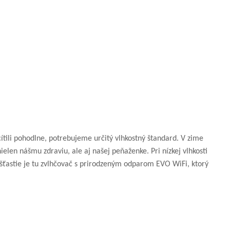
ítili pohodlne, potrebujeme určitý vlhkostný štandard. V zime
elen nášmu zdraviu, ale aj našej peňaženke. Pri nízkej vlhkosti
šťastie je tu zvlhčovač s prirodzeným odparom EVO WiFi, ktorý