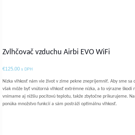
Zvlhčovač vzduchu Airbi EVO WiFi
€
125.00
s DPH
Nízka vlhkosť nám vie život v zime pekne znepríjemniť. Aby sme sa c
však môže byť vnútorná vlhkosť extrémne nízka, a to výrazne škodí ni
vnímame aj nižšiu pocitovú teplotu, takže zbytočne prikurujeme. Na
ponúka množstvo funkcií a sám postráži optimálnu vlhkosť.