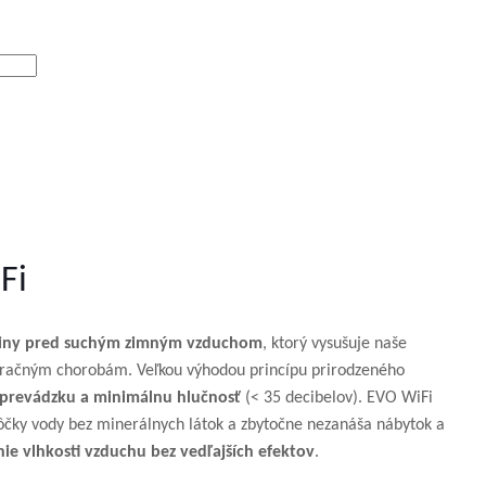
Fi
odiny pred suchým zimným vzduchom
, ktorý vysušuje naše
espiračným chorobám. Veľkou výhodou princípu prirodzeného
 prevádzku a minimálnu hlučnosť
(< 35 decibelov). EVO WiFi
čky vody bez minerálnych látok a zbytočne nezanáša nábytok a
nie vlhkosti vzduchu bez vedľajších efektov
.