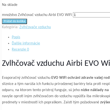
Na sklade
množstvo Zvlhčovač vzduchu Airbi EVO WiFi
Pridať do košíka
Kategória:
Zvlhčovače vzduchu
Popis
Ďalšie informácie
Recenzie
0
Zvlhčovač vzduchu Airbi EVO Wi
Evaporačný zvlhčovač vzduchu
EVO WiFi ochráni zdravie vašej r
sliznice a tým narúša ich funkciu prirodzenej bariéry tela proti r
odparu, na ktorom tento prístroj funguje, sú jeho
nízke náklady na
navyše oproti iným zvlhčovačom do vzduchu vypúšťa iba mikrokvapô
predmety v miestnosti ich popraškom. Zaistí tým požadované
zvýše