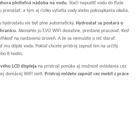
zhora plniteľná nádoba na vodu
. Stačí napustiť vodu do fľaše
prenášať, a tým aj riziko vyliatia vody alebo pokvapkania okolia.
hydrostatu vie byť plne automatický.
Hydrostat sa postará o
 hranicu.
Akonáhle ju EVO WiFi dosiahne, prestane pracovať. Keď
vlhkosť na nastavenú úroveň. A že sa nemusíte o nič starať
eď mu dôjde voda. Pokiaľ chcete prístroj zapnúť len na určitý
ebo 8 hodín.
vého LCD displeja
na prístroji ponúka aj možnosť ovládania cez
šej domácej WiFi sieti.
Prístroj môžete zapnúť cez mobil z práce