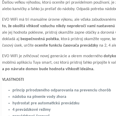
Ďalšou veľkou výhodou, ktorú oceníte pri pravidelnom používaní, je
alebo kanvičky a ľahko ju preliať do nádoby. Odpadá potreba nádobu 
EVO WiFi má tri manuálne úrovne výkonu, ale vďaka zabudovanému 
to, že okolitá vlhkosť vzduchu nikdy neprekročí vami nastavenú
ale jej hodnota poklesne, prístroj okamžite zapne otáčky a dorovná 
dokladá aj
bezpečnostná poistka
, ktorá prístroj okamžite vypne, k
časový úsek, určite
oceníte funkciu časovača prevádzky
na 2, 4 al
EVO WiFi je zvlhčovač novej generácie a okrem moderného
dotyko
mobilnú aplikáciu Tuya smart, cez ktorú prístroj ľahko pripojíte k va
a po návrate domov bude hodnota vlhkosti ideálna.
VLASTNOSTI
princíp prirodzeného odparovania na prevenciu chorôb
nádoba na plnenie vody zhora
hydrostat pre automatickú prevádzku
4 prevádzkové režimy