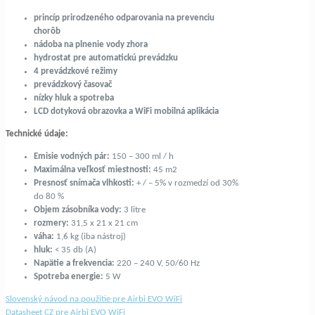
princíp prirodzeného odparovania na prevenciu
chorôb
nádoba na plnenie vody zhora
hydrostat pre automatickú prevádzku
4 prevádzkové režimy
prevádzkový časovač
nízky hluk a spotreba
LCD dotyková obrazovka a WiFi mobilná aplikácia
Technické údaje:
Emisie vodných pár:
150 – 300 ml / h
Maximálna veľkosť miestnosti:
45 m2
Presnosť snímača vlhkosti:
+ / – 5% v rozmedzí od 30%
do 80 %
Objem zásobníka vody:
3 litre
rozmery:
31,5 x 21 x 21 cm
váha:
1,6 kg (iba nástroj)
hluk:
< 35 db (A)
Napätie a frekvencia:
220 – 240 V, 50/60 Hz
Spotreba energie:
5 W
Slovenský návod na použitie pre Airbi EVO WiFi
Datasheet CZ pre Airbi EVO WiFi