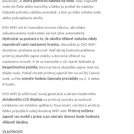
používaní, je
zhora plniteľná nádoba na vodu
. Stačí napustiť
vodu do fľaše alebo kanvičky a ľahko ju preliať do nádoby.
Odpadá potreba nádobu prenášať, a tým aj riziko vyliatia vody
alebo pokvapkania okolia.
EVO WiFi má tri manuálne úrovne výkonu, ale vďaka
zabudovanému hydrostatu vie byť plne automatický.
Hydrostat sa postará o to, že okolitá vlhkosť vzduchu nikdy
neprekročí vami nastavenú hranicu.
Akonáhle ju EVO WiFi
dosiahne, prestane pracovať. Keď ale jej hodnota poklesne,
prístroj okamžite zapne otáčky a dorovná vlhkosť na
nastavenú úroveň. A že sa nemusíte o nič starať dokladá aj
bezpečnostná poistka
, ktorá prístroj okamžite vypne, keď mu
dôjde voda. Pokiaľ chcete prístroj zapnúť len na určitý časový
úsek, určite
oceníte funkciu časovača prevádzky
na 2, 4 alebo
8 hodín.
EVO WiFi je zvlhčovač novej generácie a okrem moderného
dotykového LCD displeja
na prístroji ponúka aj možnosť
ovládania cez mobilnú aplikáciu Tuya smart, cez ktorú prístroj
ľahko pripojíte k vašej domácej WiFi sieti.
Prístroj môžete
zapnúť cez mobil z práce a po návrate domov bude hodnota
vlhkosti ideálna.
VLASTNOSTI