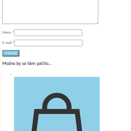
Meno
*
E-mail
*
Možno by sa Vám páčilo…