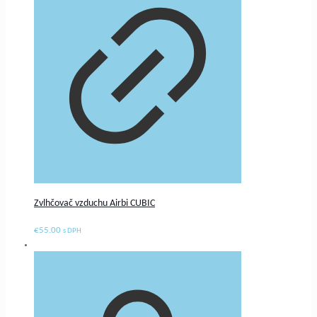
Zvlhčovač vzduchu Airbi CUBIC
€
55.00
s DPH