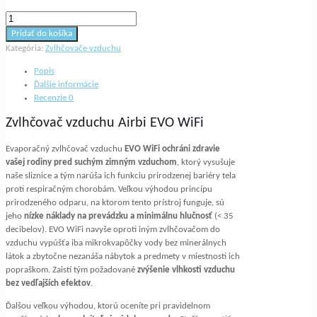
množstvo
Zvlhčovač
Pridať do košíka
vzduchu
Kategória:
Zvlhčovače vzduchu
Airbi
EVO
Popis
WiFi
Ďalšie informácie
Recenzie
0
Zvlhčovač vzduchu Airbi EVO WiFi
Evaporačný zvlhčovač vzduchu
EVO WiFi ochráni zdravie
vašej rodiny pred suchým zimným vzduchom
, ktorý vysušuje
naše sliznice a tým narúša ich funkciu prirodzenej bariéry tela
proti respiračným chorobám. Veľkou výhodou princípu
prirodzeného odparu, na ktorom tento prístroj funguje, sú
jeho
nízke náklady na prevádzku a minimálnu hlučnosť
(< 35
decibelov). EVO WiFi navyše oproti iným zvlhčovačom do
vzduchu vypúšťa iba mikrokvapôčky vody bez minerálnych
látok a zbytočne nezanáša nábytok a predmety v miestnosti ich
popraškom. Zaistí tým požadované
zvýšenie vlhkosti vzduchu
bez vedľajších efektov
.
Ďalšou veľkou výhodou, ktorú oceníte pri pravidelnom