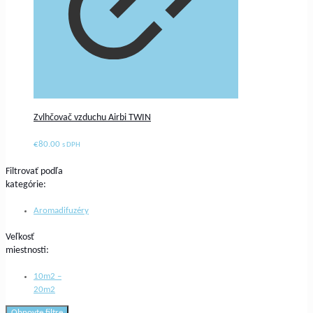
Zvlhčovač vzduchu Airbi TWIN
€
80.00
s DPH
Filtrovať podľa
kategórie:
Aromadifuzéry
Veľkosť
miestnosti:
10m2 –
20m2
Obnovte filtre