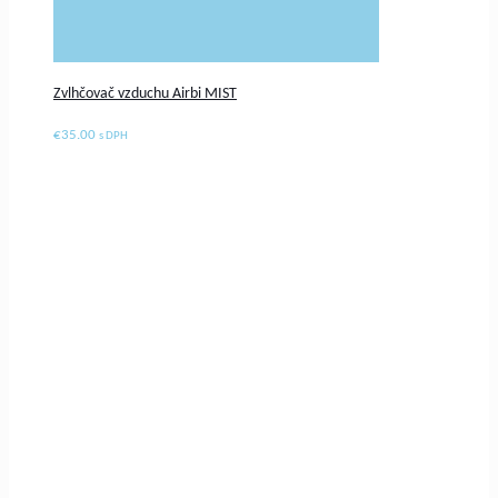
Zvlhčovač vzduchu Airbi MIST
€
35.00
s DPH