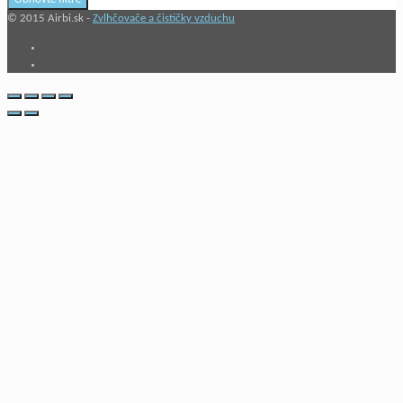
© 2015 Airbi.sk -
Zvlhčovače a čističky vzduchu