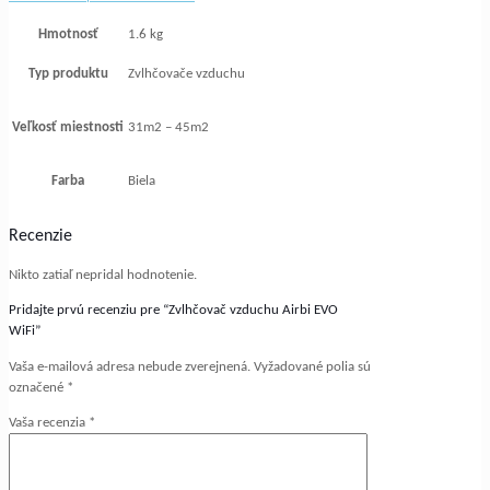
Hmotnosť
1.6 kg
Typ produktu
Zvlhčovače vzduchu
Veľkosť miestnosti
31m2 – 45m2
Farba
Biela
Recenzie
Nikto zatiaľ nepridal hodnotenie.
Pridajte prvú recenziu pre “Zvlhčovač vzduchu Airbi EVO
WiFi”
Vaša e-mailová adresa nebude zverejnená.
Vyžadované polia sú
označené
*
Vaša recenzia
*