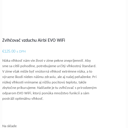
Zvlhčovač vzduchu Airbi EVO WiFi
€
125.00
s DPH
Nízka vlhkosť nám vie život v zime pekne znepríjemniť. Aby
sme sa cítili pohodlne, potrebujeme určitý vlhkostný štandard.
V zime však môže byť vnútorná vlhkosť extrémne nízka, a to
výrazne škodí nielen nášmu zdraviu, ale aj našej peňaženke. Pri
nízkej vlhkosti vnímame aj nižšiu pocitovú teplotu, takže
zbytočne prikurujeme. Našťastie je tu zvlhčovač s prirodzeným
odparom EVO WiFi, ktorý ponúka množstvo funkcií a sám
postráži optimálnu vlhkosť.
Na sklade