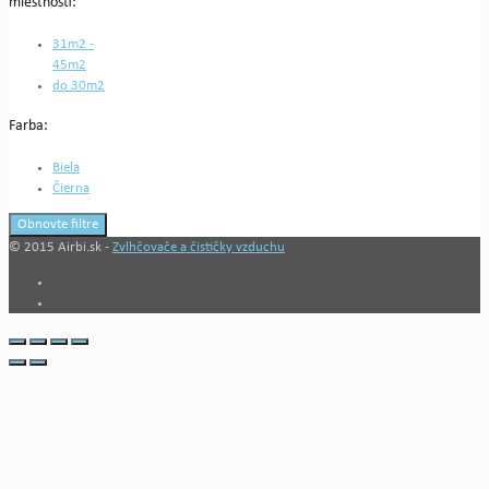
miestnosti:
31m2 -
45m2
do 30m2
Farba:
Biela
Čierna
Obnovte filtre
© 2015 Airbi.sk -
Zvlhčovače a čističky vzduchu