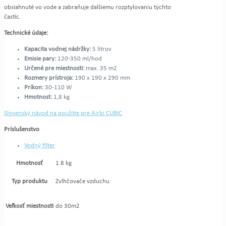
obsiahnuté vo vode a zabraňuje dalšiemu rozptylovaniu týchto
častíc.
Technické údaje:
Kapacita vodnej nádržky:
5 litrov
Emisie pary:
120-350 ml/hod
Určené pre miestnosti:
max. 35 m2
Rozmery prístroja:
190 x 190 x 290 mm
Príkon:
30-110 W
Hmotnost:
1,8 kg
Slovenský návod na použitie pre Airbi CUBIC
Príslušenstvo
Vodný filter
Hmotnosť
1.8 kg
Typ produktu
Zvlhčovače vzduchu
Veľkosť miestnosti
do 30m2