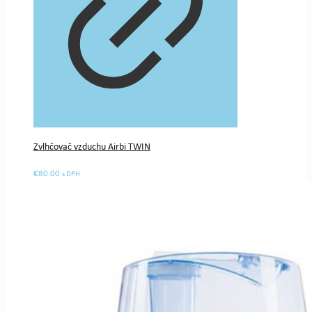
Zvlhčovač vzduchu Airbi TWIN
€
80.00
s DPH