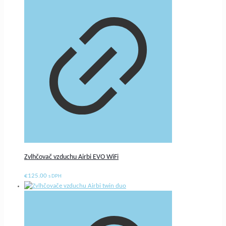
Zvlhčovač vzduchu Airbi EVO WiFi
€
125.00
s DPH