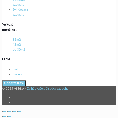
vzduchu
Zvlhčovače
vzduchu
Veľkosť
miestnosti:
31m2 -
45m2
do 30m2
Farba:
Biela
Čierna
Obnovte filtre
© 2015 Airbi.sk -
Zvlhčovače a čističky vzduchu