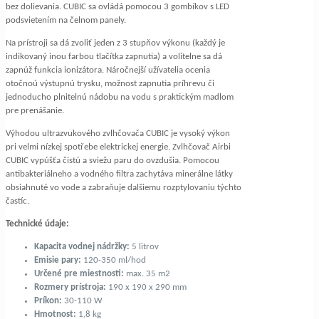
bez dolievania. CUBIC sa ovládá pomocou 3 gombíkov s LED
podsvietením na čelnom panely.
Na prístroji sa dá zvoliť jeden z 3 stupňov výkonu (každý je
indikovaný inou farbou tlačítka zapnutia) a volitelne sa dá
zapnúž funkcia ionizátora. Náročnejší užívatelia ocenia
otočnoú výstupnú trysku, možnost zapnutia príhrevu či
jednoducho plnitelnú nádobu na vodu s praktickým madlom
pre prenášanie.
Výhodou ultrazvukového zvlhčovača CUBIC je vysoký výkon
pri velmi nízkej spotřebe elektrickej energie. Zvlhčovač Airbi
CUBIC vypúšťa čistú a sviežu paru do ovzdušia. Pomocou
antibakteriálneho a vodného filtra zachytáva minerálne látky
obsiahnuté vo vode a zabraňuje dalšiemu rozptylovaniu týchto
častíc.
Technické údaje:
Kapacita vodnej nádržky:
5 litrov
Emisie pary:
120-350 ml/hod
Určené pre miestnosti:
max. 35 m2
Rozmery prístroja:
190 x 190 x 290 mm
Príkon:
30-110 W
Hmotnost:
1,8 kg