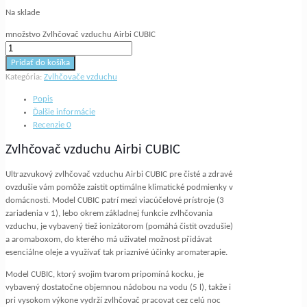
Na sklade
množstvo Zvlhčovač vzduchu Airbi CUBIC
Pridať do košíka
Kategória:
Zvlhčovače vzduchu
Popis
Ďalšie informácie
Recenzie
0
Zvlhčovač vzduchu Airbi CUBIC
Ultrazvukový zvlhčovač vzduchu Airbi CUBIC pre čisté a zdravé
ovzdušie vám pomôže zaistit optimálne klimatické podmienky v
domácnosti. Model CUBIC patrí mezi viacúčelové prístroje (3
zariadenia v 1), lebo okrem základnej funkcie zvlhčovania
vzduchu, je vybavený tiež ionizátorom (pomáhá čistit ovzdušie)
a aromaboxom, do kterého má uživatel možnost přidávat
esenciálne oleje a využívať tak priaznivé účinky aromaterapie.
Model CUBIC, ktorý svojim tvarom pripomíná kocku, je
vybavený dostatočne objemnou nádobou na vodu (5 l), takže i
pri vysokom výkone vydrží zvlhčovač pracovat cez celú noc