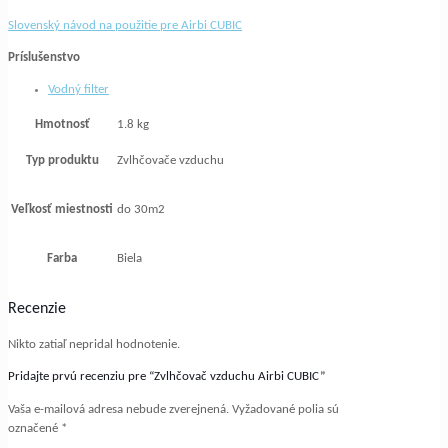
Slovenský návod na použitie pre Airbi CUBIC
Príslušenstvo
Vodný filter
Hmotnosť
1.8 kg
Typ produktu
Zvlhčovače vzduchu
Veľkosť miestnosti
do 30m2
Farba
Biela
Recenzie
Nikto zatiaľ nepridal hodnotenie.
Pridajte prvú recenziu pre “Zvlhčovač vzduchu Airbi CUBIC”
Vaša e-mailová adresa nebude zverejnená.
Vyžadované polia sú
označené
*