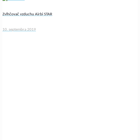
Zvlhčovač vzduchu Airbi STAR
10. septembra 2019