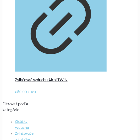
Zvlhčovač vzduchu Airbi TWIN
€
80.00
s DPH
Filtrovať podľa
kategórie:
Čističky
vzduchu
Zvlhčovače
a čističky