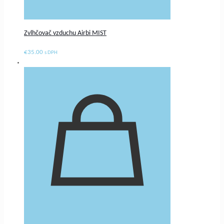
Zvlhčovač vzduchu Airbi MIST
€
35.00
s DPH