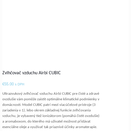
Zvlhčovač vzduchu Airbi CUBIC
€
55.00
s DPH
Ultrazvukový zvlhčovač vzduchu Airbi CUBIC pre čisté a zdravé
ovzdušie vám pomôže zaistit optimálne klimatické podmienky v
domácnosti. Model CUBIC patrí mezi viacúčelové prístroje (3
zariadenia v 1), lebo okrem základnej funkcie zvlhčovania
vzduchu, je vybavený tiež ionizátorom (pomáhá čistit ovzdušie)
a aromaboxom, do kterého má uživatel možnost přidávat
esenciálne oleje a využívať tak priaznivé účinky aromaterapie.