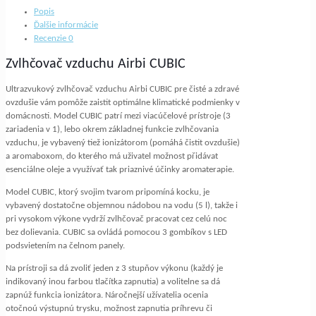
CUBIC
Popis
Ďalšie informácie
Recenzie
0
Zvlhčovač vzduchu Airbi CUBIC
Ultrazvukový zvlhčovač vzduchu Airbi CUBIC pre čisté a zdravé
ovzdušie vám pomôže zaistit optimálne klimatické podmienky v
domácnosti. Model CUBIC patrí mezi viacúčelové prístroje (3
zariadenia v 1), lebo okrem základnej funkcie zvlhčovania
vzduchu, je vybavený tiež ionizátorom (pomáhá čistit ovzdušie)
a aromaboxom, do kterého má uživatel možnost přidávat
esenciálne oleje a využívať tak priaznivé účinky aromaterapie.
Model CUBIC, ktorý svojim tvarom pripomíná kocku, je
vybavený dostatočne objemnou nádobou na vodu (5 l), takže i
pri vysokom výkone vydrží zvlhčovač pracovat cez celú noc
bez dolievania. CUBIC sa ovládá pomocou 3 gombíkov s LED
podsvietením na čelnom panely.
Na prístroji sa dá zvoliť jeden z 3 stupňov výkonu (každý je
indikovaný inou farbou tlačítka zapnutia) a volitelne sa dá
zapnúž funkcia ionizátora. Náročnejší užívatelia ocenia
otočnoú výstupnú trysku, možnost zapnutia príhrevu či