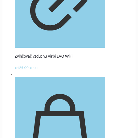
Zvlhčovač vzduchu Airbi EVO WiFi
€
125.00
s DPH