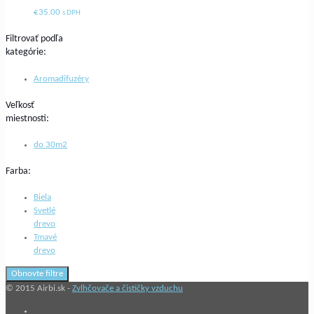
€
35.00
s DPH
Filtrovať podľa
kategórie:
Aromadifuzéry
Veľkosť
miestnosti:
do 30m2
Farba:
Biela
Svetlé
drevo
Tmavé
drevo
Obnovte filtre
© 2015 Airbi.sk -
Zvlhčovače a čističky vzduchu