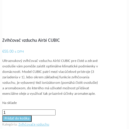
Zvlhčovač vzduchu Airbi CUBIC
€
55.00
s DPH
Ultrazvukový zvlhčovač vzduchu Airbi CUBIC pre čisté a zdravé
ovzdušie vám pomôže zaistit optimálne klimatické podmienky v
domácnosti. Model CUBIC patrí mezi viacúčelové prístroje (3
zariadenia v 1), lebo okrem základnej funkcie zvlhčovania
vzduchu, je vybavený tiež ionizátorom (pomáhá čistit ovzdušie)
a aromaboxom, do kterého má uživatel možnost přidávat
esenciálne oleje a využívať tak priaznivé účinky aromaterapie.
Na sklade
množstvo
Zvlhčovač
Pridať do košíka
vzduchu
Kategória:
Zvlhčovače vzduchu
Airbi