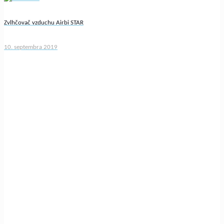
Zvlhčovač vzduchu Airbi STAR
10. septembra 2019