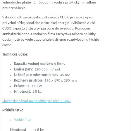
jednoducho plnitelnú nádobu na vodu s praktickým madlom
pre prenášanie.
Výhodou ultrazvukového zvlhčovača CUBIC je vysoký výkon
pri velmi nízkej spotřebe elektrickej energie. Zvlhčovač Airbi
CUBIC vypúšťa čistú a sviežu paru do ovzdušia. Pomocou
antibakteriálneho a vodného filtra zachytáva minerálne látky
obsiahnuté vo vode a zabraňuje dalšiemu rozptylovaniu týchto
častíc.
Technické údaje:
Kapacita vodnej nádržky:
5 litrov
Emisie pary:
120-350 ml/hod
Určené pre miestnosti:
max. 35 m2
Rozmery prístroja:
190 x 190 x 290 mm
Príkon:
30-110 W
Hmotnost:
1,8 kg
Slovenský návod na použitie pre Airbi CUBIC
Príslušenstvo
Vodný filter
Hmotnosť
1.8 kg