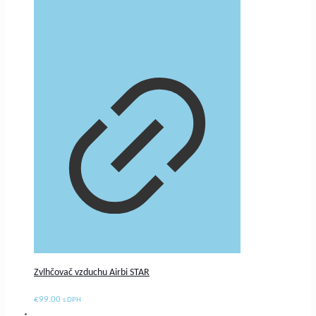
Zvlhčovač vzduchu Airbi STAR
€
99.00
s DPH