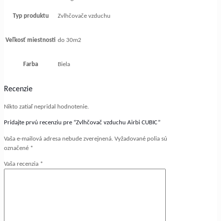
Typ produktu
Zvlhčovače vzduchu
Veľkosť miestnosti
do 30m2
Farba
Biela
Recenzie
Nikto zatiaľ nepridal hodnotenie.
Pridajte prvú recenziu pre “Zvlhčovač vzduchu Airbi CUBIC”
Vaša e-mailová adresa nebude zverejnená.
Vyžadované polia sú
označené
*
Vaša recenzia
*