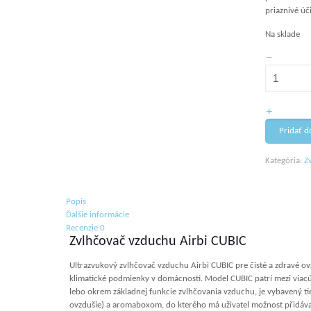
priaznivé úč
Na sklade
množstvo
Zvlhčovač
vzduchu
Airbi
CUBIC
Pridať d
Kategória:
Z
Popis
Ďalšie informácie
Recenzie
0
Zvlhčovač vzduchu Airbi CUBIC
Ultrazvukový zvlhčovač vzduchu Airbi CUBIC pre čisté a zdravé o
klimatické podmienky v domácnosti. Model CUBIC patrí mezi viacúče
lebo okrem základnej funkcie zvlhčovania vzduchu, je vybavený ti
ovzdušie) a aromaboxom, do kterého má uživatel možnost přidávat 