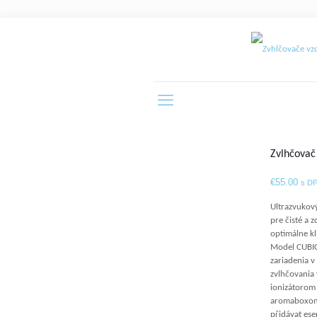
Zvlhčovač
€
55.00
s D
Ultrazvukov
pre čisté a 
optimálne k
Model CUBIC 
zariadenia v
zvlhčovania 
ionizátorom 
aromaboxom,
přidávat ese