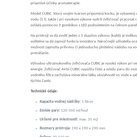
priaznivé účinky aromaterapie.
Model CUBIC, ktorý svojim tvarom pripomíná kocku, je vybaven
vodu (5 l), takže i pri vysokom výkone vydrží zvlhčovač pracovat c
ovládá pomocou 3 gombíkov s LED podsvietením na čelnom panel
Na prístroji sa dá zvoliť jeden z 3 stupňov výkonu (každý je indiko
volitelne sa dá zapnúž funkcia ionizátora. Náročnejší užívatelia o
možnost zapnutia príhrevu či jednoducho plnitelnú nádobu na v
prenášanie.
Výhodou ultrazvukového zvlhčovača CUBIC je vysoký výkon pri velm
energie. Zvlhčovač Airbi CUBIC vypúšťa čistú a sviežu paru do ov
vodného filtra zachytáva minerálne látky obsiahnuté vo vode a z
týchto častíc.
Technické údaje:
Kapacita vodnej nádržky:
5 litrov
Emisie pary:
120-350 ml/hod
Určené pre miestnosti:
max. 35 m2
Rozmery prístroja:
190 x 190 x 290 mm