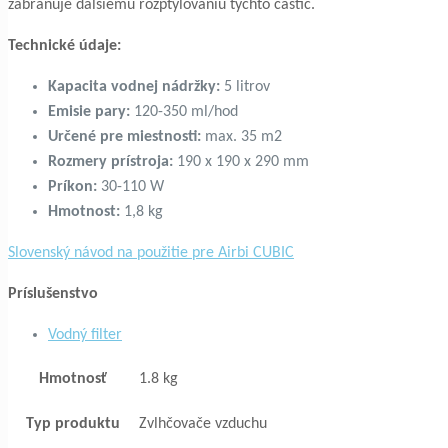
zabraňuje dalšiemu rozptylovaniu týchto častíc.
Technické údaje:
Kapacita vodnej nádržky:
5 litrov
Emisie pary:
120-350 ml/hod
Určené pre miestnosti:
max. 35 m2
Rozmery prístroja:
190 x 190 x 290 mm
Príkon:
30-110 W
Hmotnost:
1,8 kg
Slovenský návod na použitie pre Airbi CUBIC
Príslušenstvo
Vodný filter
Hmotnosť
1.8 kg
Typ produktu
Zvlhčovače vzduchu