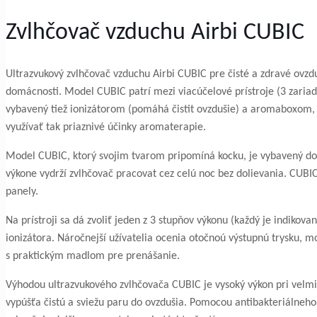
Zvlhčovač vzduchu Airbi CUBIC
Ultrazvukový zvlhčovač vzduchu Airbi CUBIC pre čisté a zdravé ovz
domácnosti. Model CUBIC patrí mezi viacúčelové prístroje (3 zariad
vybavený tiež ionizátorom (pomáhá čistit ovzdušie) a aromaboxom, 
využívať tak priaznivé účinky aromaterapie.
Model CUBIC, ktorý svojim tvarom pripomíná kocku, je vybavený do
výkone vydrží zvlhčovač pracovat cez celú noc bez dolievania. CU
panely.
Na prístroji sa dá zvoliť jeden z 3 stupňov výkonu (každý je indikova
ionizátora. Náročnejší užívatelia ocenia otočnoú výstupnú trysku, 
s praktickým madlom pre prenášanie.
Výhodou ultrazvukového zvlhčovača CUBIC je vysoký výkon pri velmi 
vypúšťa čistú a sviežu paru do ovzdušia. Pomocou antibakteriálneho