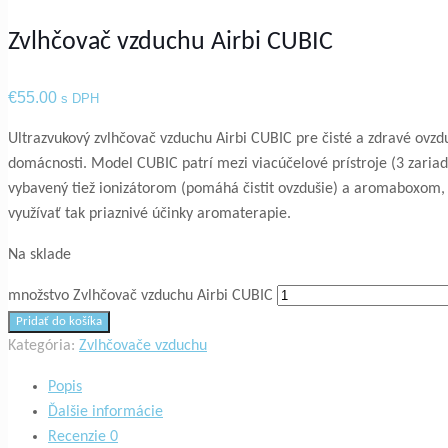
Zvlhčovač vzduchu Airbi CUBIC
€
55.00
s DPH
Ultrazvukový zvlhčovač vzduchu Airbi CUBIC pre čisté a zdravé ovz
domácnosti. Model CUBIC patrí mezi viacúčelové prístroje (3 zariad
vybavený tiež ionizátorom (pomáhá čistit ovzdušie) a aromaboxom, 
využívať tak priaznivé účinky aromaterapie.
Na sklade
množstvo Zvlhčovač vzduchu Airbi CUBIC
Pridať do košíka
Kategória:
Zvlhčovače vzduchu
Popis
Ďalšie informácie
Recenzie
0