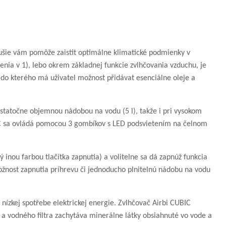
dušie vám pomôže zaistit optimálne klimatické podmienky v
enia v 1), lebo okrem základnej funkcie zvlhčovania vzduchu, je
do kterého má uživatel možnost přidávat esenciálne oleje a
statočne objemnou nádobou na vodu (5 l), takže i pri vysokom
BIC sa ovládá pomocou 3 gombíkov s LED podsvietením na čelnom
ný inou farbou tlačítka zapnutia) a volitelne sa dá zapnúž funkcia
možnost zapnutia príhrevu či jednoducho plnitelnú nádobu na vodu
nízkej spotřebe elektrickej energie. Zvlhčovač Airbi CUBIC
 a vodného filtra zachytáva minerálne látky obsiahnuté vo vode a