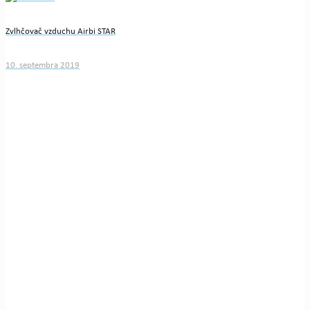
Zvlhčovač vzduchu Airbi STAR
10. septembra 2019