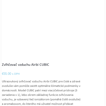
Zvlhčovač vzduchu Airbi CUBIC
€
55.00
s DPH
Ultrazvukový zvlhčovač vzduchu Airbi CUBIC pre čisté a zdravé
ovzdušie vám pomôže zaistit optimálne klimatické podmienky v
domácnosti. Model CUBIC patrí mezi viacúčelové prístroje (3
zariadenia v 1), lebo okrem základnej funkcie zvlhčovania
vzduchu, je vybavený tiež ionizátorom (pomáhá čistit ovzdušie)
a aromaboxom, do kterého má uživatel možnost přidávat