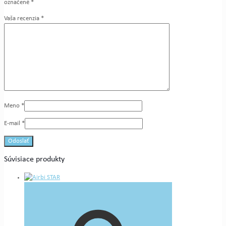
označené
*
Vaša recenzia
*
Meno
*
E-mail
*
Súvisiace produkty