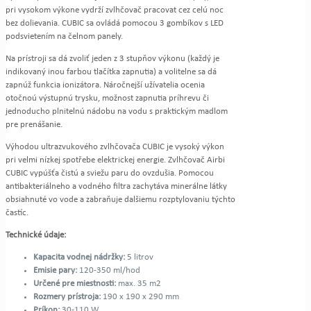
pri vysokom výkone vydrží zvlhčovač pracovat cez celú noc
bez dolievania. CUBIC sa ovládá pomocou 3 gombíkov s LED
podsvietením na čelnom panely.
Na prístroji sa dá zvoliť jeden z 3 stupňov výkonu (každý je
indikovaný inou farbou tlačítka zapnutia) a volitelne sa dá
zapnúž funkcia ionizátora. Náročnejší užívatelia ocenia
otočnoú výstupnú trysku, možnost zapnutia príhrevu či
jednoducho plnitelnú nádobu na vodu s praktickým madlom
pre prenášanie.
Výhodou ultrazvukového zvlhčovača CUBIC je vysoký výkon
pri velmi nízkej spotřebe elektrickej energie. Zvlhčovač Airbi
CUBIC vypúšťa čistú a sviežu paru do ovzdušia. Pomocou
antibakteriálneho a vodného filtra zachytáva minerálne látky
obsiahnuté vo vode a zabraňuje dalšiemu rozptylovaniu týchto
častíc.
Technické údaje:
Kapacita vodnej nádržky:
5 litrov
Emisie pary:
120-350 ml/hod
Určené pre miestnosti:
max. 35 m2
Rozmery prístroja:
190 x 190 x 290 mm
Príkon:
30-110 W