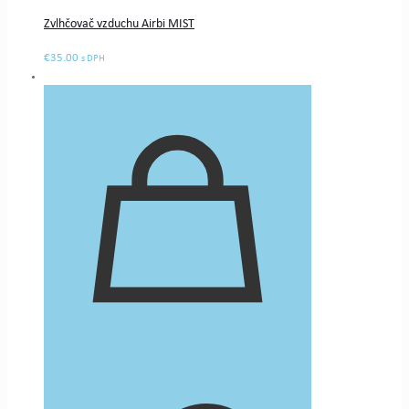
Zvlhčovač vzduchu Airbi MIST
€
35.00
s DPH