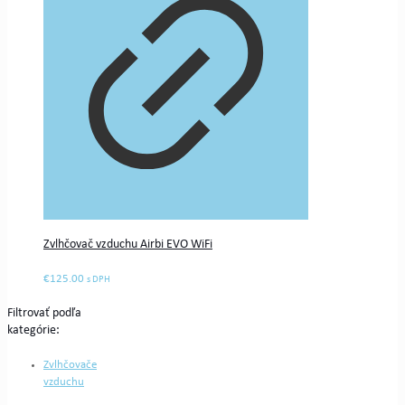
Zvlhčovač vzduchu Airbi EVO WiFi
€
125.00
s DPH
Filtrovať podľa
kategórie:
Zvlhčovače
vzduchu