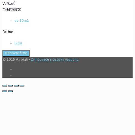
Veľkosť
miestnosti:
do 30m2
Farba:
Biela
Obnovte filtre
© 2015 Airbi.sk -
Zvlhčovače a čističky vzduchu