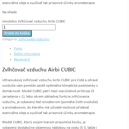
esenciálne oleje a využívať tak priaznivé účinky aromaterapie.
Na sklade
množstvo Zvlhčovač vzduchu Airbi CUBIC
Pridať do košíka
Kategória:
Zvlhčovače vzduchu
Popis
Ďalšie informácie
Recenzie
0
Zvlhčovač vzduchu Airbi CUBIC
Ultrazvukový zvlhčovač vzduchu Airbi CUBIC pre čisté a zdravé
ovzdušie vám pomôže zaistit optimálne klimatické podmienky v
domácnosti. Model CUBIC patrí mezi viacúčelové prístroje (3
zariadenia v 1), lebo okrem základnej funkcie zvlhčovania
vzduchu, je vybavený tiež ionizátorom (pomáhá čistit ovzdušie)
a aromaboxom, do kterého má uživatel možnost přidávat
esenciálne oleje a využívať tak priaznivé účinky aromaterapie.
Model CUBIC, ktorý svojim tvarom pripomíná kocku, je
vybavený dostatočne objemnou nádobou na vodu (5 l), takže i