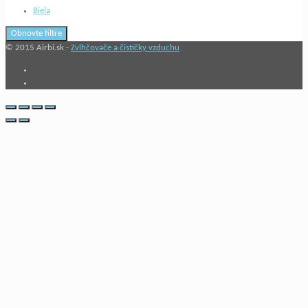
Biela
Obnovte filtre
© 2015 Airbi.sk -
Zvlhčovače a čističky vzduchu