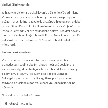
Liečivé účinky na telo
Je hlavným olejom na odkašliavanie a čistenie pľúc od hlienu.
Vďaka antivírusovému pôsobeniu je navyše prospešný pri
bežnom prechladnutí, zápale dutín, zápale hrtana a chronickej
bronchitíde. Pôsobí ako tonikum imunity a zabraňuje návratu
infekcie. Je vhodný aj pre reumatické bolesti kŕčovitej povahy
a na potlačenie svalových bolestí. Rozprašovacia emulzia s 2%
eukalyptovej silice zahubí až 70% lokálnych stafylokokov v
miestnosti.
Liečivé účinky na dušu
Vhodný pre ľudí, ktorí sa cítia emocionálne zovretí a
obmedzovaní svojim okolím. Chápu možnosť dosiahnutia
väčšej slobody, ale netrúfajú si tvorivo hľadať kvôli prílišnej
opatrnosti, sile zvyku, obavám alebo zodpovednosti.
Eukalyptus pomáha rozptýliť negatívne pocity spojené s
takýmito situáciami a poskytuje nám vnútorne priestor na
dýchanie.
Nevhodný pre deti do 2 rokov.
Hmotnosť
0.045 kg