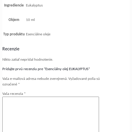
Ingrediencie
Eukalyptus
Objem
10 ml
Typ produktu
Esenciálne oleje
Recenzie
Nikto zatiaľ nepridal hodnotenie.
Pridajte prvú recenziu pre “Esenciálny olej EUKALYPTUS”
Vaša e-mailová adresa nebude zverejnená.
Vyžadované polia sú
označené
*
Vaša recenzia
*