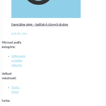
Esenciálne oleje – balíček 6 rôznych druhov
€
50.00
s DPH
Filtrovať podľa
kategórie:
Zvlhčovače
a čističky
vzduchu
Veľkosť
miestnosti:
31m2 -
45m2
Farba: