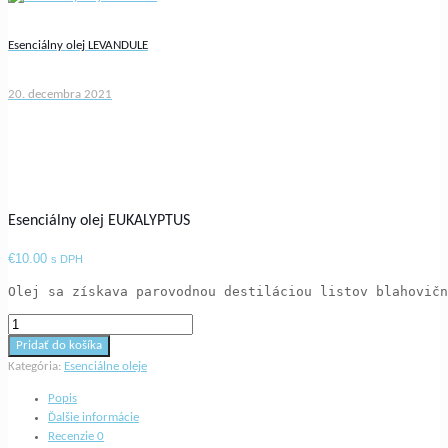
Esenciálny olej LEVANDULE
20. decembra 2021
Esenciálny olej EUKALYPTUS
€
10.00
s DPH
Olej sa získava parovodnou destiláciou listov blahovičn
množstvo
Esenciálny
Pridať do košíka
olej
Kategória:
Esenciálne oleje
EUKALYPTUS
Popis
Ďalšie informácie
Recenzie
0