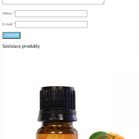
Meno
*
E-mail
*
Súvisiace produkty