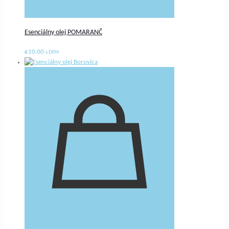
Esenciálny olej POMARANČ
€
10.00
s DPH