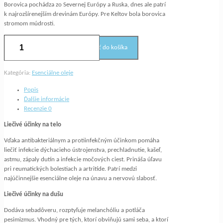
Borovica pochádza zo Severnej Európy a Ruska, dnes ale patrí
k najrozšírenejším drevinám Európy. Pre Keltov bola borovica
stromom múdrosti.
množstvo
Pridať do košíka
Esenciálny
olej
BOROVICA
Kategória:
Esenciálne oleje
Popis
Ďalšie informácie
Recenzie
0
Liečivé účinky na telo
Vďaka antibakteriálnym a protiinfekčným účinkom pomáha
liečiť infekcie dýchacieho ústrojenstva, prechladnutie, kašeľ,
astmu, zápaly dutín a infekcie močových ciest. Prináša úľavu
pri reumatických bolestiach a artritíde. Patrí medzi
najúčinnejšie esenciálne oleje na únavu a nervovú slabosť.
Liečivé účinky na dušu
Dodáva sebadôveru, rozptyľuje melanchóliu a potláča
pesimizmus. Vhodný pre tých, ktorí obviňujú sami seba, a ktorí