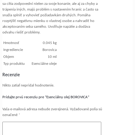
sa cítia zodpovední nielen za svoje konanie, ale aj za chyby a
trápenia iných, majú problém s nastavením hraníc a často sa
snažia splniť a vyhovieť požiadavkám druhých. Pomáha
rozptýliť negatívnu mienku o vlastnej osobe a nahradiť ho
akceptovaním seba samého. Uvoľňuje napätie a dodáva
odvahu riešiť problémy.
Hmotnosť
0.045 kg
Ingrediencie
Borovica
Objem
10 ml
Typ produktu
Esenciálne oleje
Recenzie
Nikto zatiaľ nepridal hodnotenie.
Pridajte prvú recenziu pre “Esenciálny olej BOROVICA”
Vaša e-mailová adresa nebude zverejnená.
Vyžadované polia sú
označené
*