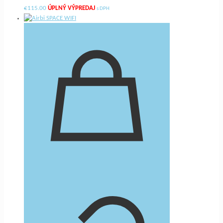
€
115.00
s DPH