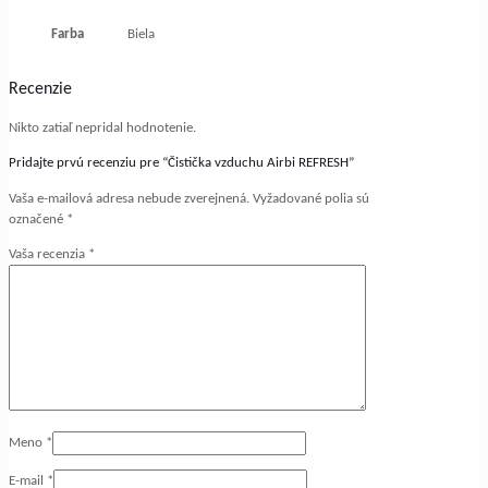
Farba
Biela
Recenzie
Nikto zatiaľ nepridal hodnotenie.
Pridajte prvú recenziu pre “Čistička vzduchu Airbi REFRESH”
Vaša e-mailová adresa nebude zverejnená.
Vyžadované polia sú
označené
*
Vaša recenzia
*
Meno
*
E-mail
*