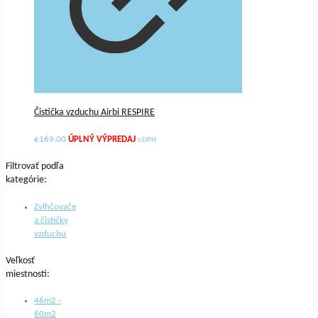
Čistička vzduchu Airbi RESPIRE
€
169.00
s DPH
Filtrovať podľa
kategórie:
Zvlhčovače
a čističky
vzduchu
Veľkosť
miestnosti:
46m2 -
60m2