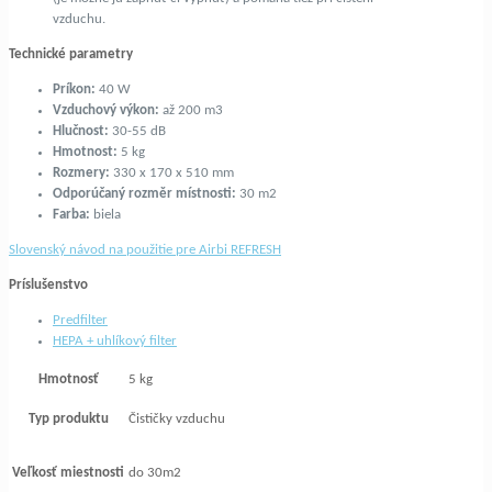
vzduchu.
Technické parametry
Príkon:
40 W
Vzduchový výkon:
až 200 m3
Hlučnost:
30-55 dB
Hmotnost:
5 kg
Rozmery:
330 x 170 x 510 mm
Odporúčaný rozměr místnosti:
30 m2
Farba:
biela
Slovenský návod na použitie pre Airbi REFRESH
Príslušenstvo
Predfilter
HEPA + uhlíkový filter
Hmotnosť
5 kg
Typ produktu
Čističky vzduchu
Veľkosť miestnosti
do 30m2