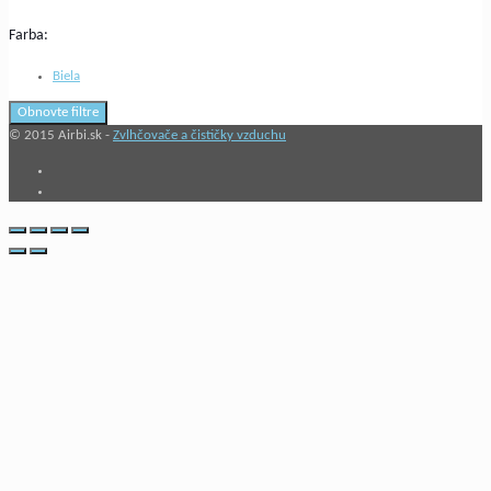
Farba:
Biela
Obnovte filtre
© 2015 Airbi.sk -
Zvlhčovače a čističky vzduchu