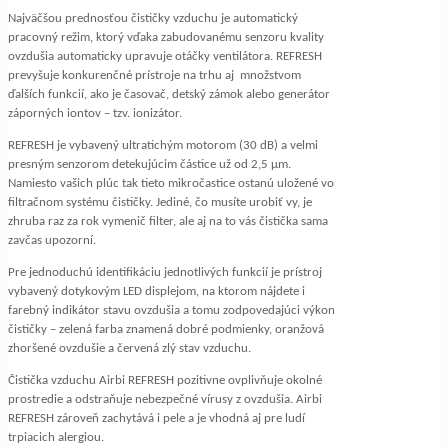
Najväčšou prednosťou čističky vzduchu je automatický
pracovný režim, ktorý vďaka zabudovanému senzoru kvality
ovzdušia automaticky upravuje otáčky ventilátora. REFRESH
prevyšuje konkurenčné prístroje na trhu aj množstvom
ďalších funkcií, ako je časovač, detský zámok alebo generátor
záporných iontov – tzv. ionizátor.
REFRESH je vybavený ultratichým motorom (30 dB) a velmi
presným senzorom detekujúcim částice už od 2,5 μm.
Namiesto vašich plúc tak tieto mikročastice ostanú uložené vo
filtračnom systému čističky. Jediné, čo musíte urobiť vy, je
zhruba raz za rok vymenič filter, ale aj na to vás čistička sama
zavčas upozorní.
Pre jednoduchú identifikáciu jednotlivých funkcií je prístroj
vybavený dotykovým LED displejom, na ktorom nájdete i
farebný indikátor stavu ovzdušia a tomu zodpovedajúci výkon
čističky – zelená farba znamená dobré podmienky, oranžová
zhoršené ovzdušie a červená zlý stav vzduchu.
Čistička vzduchu Airbi REFRESH pozitivne ovplivňuje okolné
prostredie a odstraňuje nebezpečné vírusy z ovzdušia. Airbi
REFRESH zároveň zachytává i pele a je vhodná aj pre ludí
trpiacich alergiou.