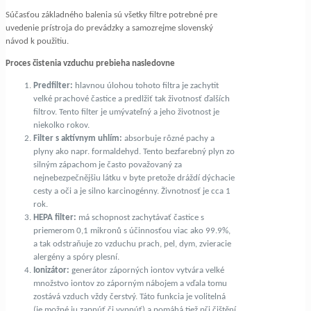
Súčasťou základného balenia sú všetky filtre potrebné pre
uvedenie prístroja do prevádzky a samozrejme slovenský
návod k použitiu.
Proces čistenia vzduchu prebieha nasledovne
Predfilter:
hlavnou úlohou tohoto filtra je zachytit
velké prachové častice a predlžiť tak životnosť ďalších
filtrov. Tento filter je umývateľný a jeho životnost je
niekolko rokov.
Filter s aktívnym uhlím:
absorbuje rôzné pachy a
plyny ako napr. formaldehyd. Tento bezfarebný plyn zo
silným zápachom je často považovaný za
nejnebezpečnějšiu látku v byte pretože dráždí dýchacie
cesty a oči a je silno karcinogénny. Živnotnosť je cca 1
rok.
HEPA filter:
má schopnost zachytávať častice s
priemerom 0,1 mikronů s účinnosťou viac ako 99.9%,
a tak odstraňuje zo vzduchu prach, pel, dym, zvieracie
alergény a spóry plesní.
Ionizátor:
generátor záporných iontov vytvára velké
množstvo iontov zo záporným nábojem a vďala tomu
zostává vzduch vždy čerstvý. Táto funkcia je volitelná
(je možné ju zapnúť či vypnúť) a pomáhá tiež při čištění