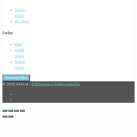
31m2 -
45m2
do 30m2
Farba:
Biela
Svetlé
drevo
Tmavé
drevo
Obnovte filtre
© 2015 Airbi.sk -
Zvlhčovače a čističky vzduchu