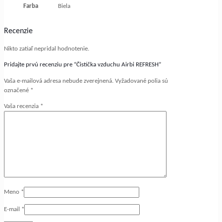
Farba
Biela
Recenzie
Nikto zatiaľ nepridal hodnotenie.
Pridajte prvú recenziu pre “Čistička vzduchu Airbi REFRESH”
Vaša e-mailová adresa nebude zverejnená.
Vyžadované polia sú
označené
*
Vaša recenzia
*
Meno
*
E-mail
*