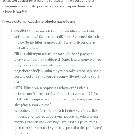
Súčasťou základného balenia sú všetky filtre potrebné pre
uvedenie prístroja do prevádzky a samozrejme slovenský
návod k použitiu.
Proces čistenia vzduchu prebieha nasledovne
Predfilter:
hlavnou úlohou tohoto filtra je zachytit
velké prachové častice a predlžiť tak životnosť ďalších
filtrov. Tento filter je umývateľný a jeho životnost je
niekolko rokov.
Filter s aktívnym uhlím:
absorbuje rôzné pachy a
plyny ako napr. formaldehyd. Tento bezfarebný plyn zo
silným zápachom je často považovaný za
nejnebezpečnějšiu látku v byte pretože dráždí dýchacie
cesty a oči a je silno karcinogénny. Živnotnosť je cca 1
rok.
HEPA filter:
má schopnost zachytávať častice s
priemerom 0,1 mikronů s účinnosťou viac ako 99.9%,
a tak odstraňuje zo vzduchu prach, pel, dym, zvieracie
alergény a spóry plesní.
Ionizátor:
generátor záporných iontov vytvára velké
množstvo iontov zo záporným nábojem a vďala tomu
zostává vzduch vždy čerstvý. Táto funkcia je volitelná
(je možné ju zapnúť či vypnúť) a pomáhá tiež při čištění
vzduchu.