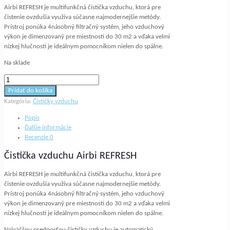
Airbi REFRESH je multifunkčná čistička vzduchu, ktorá pre
čistenie ovzdušia využíva súčasne najmodernejšie metódy.
Prístroj ponúka 4násobný filtračný systém, jeho vzduchový
výkon je dimenzovaný pre miestnosti do 30 m2 a vďaka velmi
nízkej hlučnosti je ideálnym pomocníkom nielen do spálne.
Na sklade
množstvo
Čistička
Pridať do košíka
vzduchu
Kategória:
Čističky vzduchu
Airbi
REFRESH
Popis
Ďalšie informácie
Recenzie
0
Čistička vzduchu Airbi REFRESH
Airbi REFRESH je multifunkčná čistička vzduchu, ktorá pre
čistenie ovzdušia využíva súčasne najmodernejšie metódy.
Prístroj ponúka 4násobný filtračný systém, jeho vzduchový
výkon je dimenzovaný pre miestnosti do 30 m2 a vďaka velmi
nízkej hlučnosti je ideálnym pomocníkom nielen do spálne.
Najväčšou prednosťou čističky vzduchu je automatický