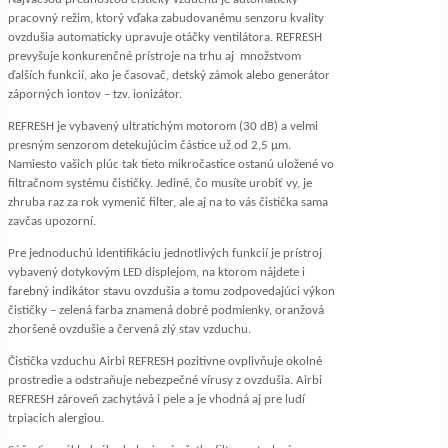
pracovný režim, ktorý vďaka zabudovanému senzoru kvality
ovzdušia automaticky upravuje otáčky ventilátora. REFRESH
prevyšuje konkurenčné prístroje na trhu aj množstvom
ďalších funkcií, ako je časovač, detský zámok alebo generátor
záporných iontov – tzv. ionizátor.
REFRESH je vybavený ultratichým motorom (30 dB) a velmi
presným senzorom detekujúcim částice už od 2,5 μm.
Namiesto vašich plúc tak tieto mikročastice ostanú uložené vo
filtračnom systému čističky. Jediné, čo musíte urobiť vy, je
zhruba raz za rok vymenič filter, ale aj na to vás čistička sama
zavčas upozorní.
Pre jednoduchú identifikáciu jednotlivých funkcií je prístroj
vybavený dotykovým LED displejom, na ktorom nájdete i
farebný indikátor stavu ovzdušia a tomu zodpovedajúci výkon
čističky – zelená farba znamená dobré podmienky, oranžová
zhoršené ovzdušie a červená zlý stav vzduchu.
Čistička vzduchu Airbi REFRESH pozitivne ovplivňuje okolné
prostredie a odstraňuje nebezpečné vírusy z ovzdušia. Airbi
REFRESH zároveň zachytává i pele a je vhodná aj pre ludí
trpiacich alergiou.