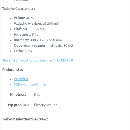
Technické parametry
Príkon:
40 W
Vzduchový výkon:
až 200 m3
Hlučnost:
30-55 dB
Hmotnost:
5 kg
Rozmery:
330 x 170 x 510 mm
Odporúčaný rozměr místnosti:
30 m2
Farba:
biela
Slovenský návod na použitie pre Airbi REFRESH
Príslušenstvo
Predfilter
HEPA + uhlíkový filter
Hmotnosť
5 kg
Typ produktu
Čističky vzduchu
Veľkosť miestnosti
do 30m2