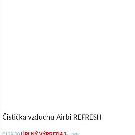
Čistička vzduchu Airbi REFRESH
€
129.00
s DPH