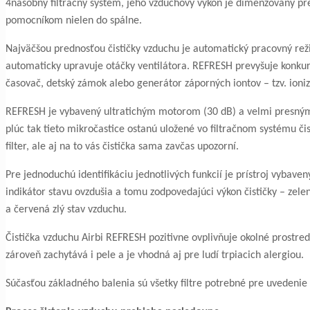
4násobný filtračný systém, jeho vzduchový výkon je dimenzovaný pre
pomocníkom nielen do spálne.
Najväčšou prednosťou čističky vzduchu je automatický pracovný re
automaticky upravuje otáčky ventilátora. REFRESH prevyšuje konkure
časovač, detský zámok alebo generátor záporných iontov – tzv. ioniz
REFRESH je vybavený ultratichým motorom (30 dB) a velmi presným
plúc tak tieto mikročastice ostanú uložené vo filtračnom systému čis
filter, ale aj na to vás čistička sama zavčas upozorní.
Pre jednoduchú identifikáciu jednotlivých funkcií je prístroj vybav
indikátor stavu ovzdušia a tomu zodpovedajúci výkon čističky – ze
a červená zlý stav vzduchu.
Čistička vzduchu Airbi REFRESH pozitivne ovplivňuje okolné prostre
zároveň zachytává i pele a je vhodná aj pre ludí trpiacich alergiou.
Súčasťou základného balenia sú všetky filtre potrebné pre uvedenie