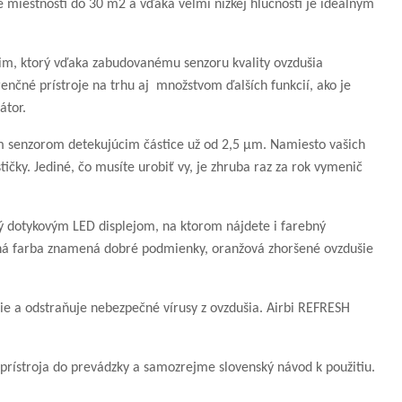
 miestnosti do 30 m2 a vďaka velmi nízkej hlučnosti je ideálnym
žim, ktorý vďaka zabudovanému senzoru kvality ovzdušia
nčné prístroje na trhu aj množstvom ďalších funkcií, ako je
átor.
 senzorom detekujúcim částice už od 2,5 μm. Namiesto vašich
tičky. Jediné, čo musíte urobiť vy, je zhruba raz za rok vymenič
ený dotykovým LED displejom, na ktorom nájdete i farebný
lená farba znamená dobré podmienky, oranžová zhoršené ovzdušie
die a odstraňuje nebezpečné vírusy z ovzdušia. Airbi REFRESH
 prístroja do prevádzky a samozrejme slovenský návod k použitiu.