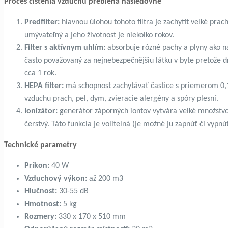
Proces čistenia vzduchu prebieha nasledovne
Predfilter:
hlavnou úlohou tohoto filtra je zachytit velké pracho
umývateľný a jeho životnost je niekolko rokov.
Filter s aktívnym uhlím:
absorbuje rôzné pachy a plyny ako n
často považovaný za nejnebezpečnějšiu látku v byte pretože dr
cca 1 rok.
HEPA filter:
má schopnost zachytávať častice s priemerom 0,1
vzduchu prach, pel, dym, zvieracie alergény a spóry plesní.
Ionizátor:
generátor záporných iontov vytvára velké množstv
čerstvý. Táto funkcia je volitelná (je možné ju zapnúť či vypnú
Technické parametry
Príkon:
40 W
Vzduchový výkon:
až 200 m3
Hlučnost:
30-55 dB
Hmotnost:
5 kg
Rozmery:
330 x 170 x 510 mm