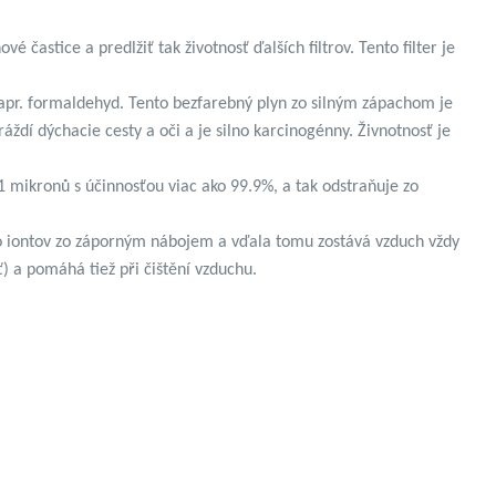
vé častice a predlžiť tak životnosť ďalších filtrov. Tento filter je
apr. formaldehyd. Tento bezfarebný plyn zo silným zápachom je
áždí dýchacie cesty a oči a je silno karcinogénny. Živnotnosť je
 mikronů s účinnosťou viac ako 99.9%, a tak odstraňuje zo
o iontov zo záporným nábojem a vďala tomu zostává vzduch vždy
ť) a pomáhá tiež při čištění vzduchu.