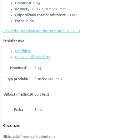
Hmotnost:
5 kg
Rozmery:
330 x 170 x 510 mm
Odporúčaný rozměr místnosti:
30 m2
Farba:
biela
Slovenský návod na použitie pre Airbi REFRESH
Príslušenstvo
Predfilter
HEPA + uhlíkový filter
Hmotnosť
5 kg
Typ produktu
Čističky vzduchu
Veľkosť miestnosti
do 30m2
Farba
Biela
Recenzie
Nikto zatiaľ nepridal hodnotenie.