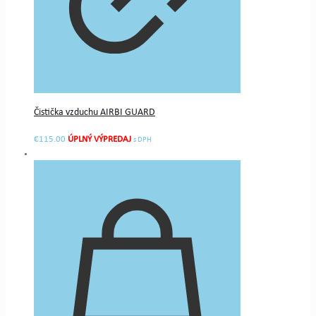
Čistička vzduchu AIRBI GUARD
€
115.00
s DPH