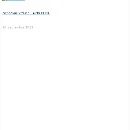
Zvlhčovač vzduchu Airbi CUBIC
10. septembra 2019