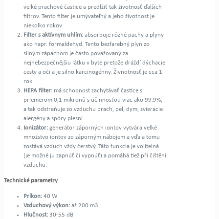
velké prachové častice a predlžiť tak životnosť ďalších
filtrov. Tento filter je umývateľný a jeho životnost je
niekolko rokov.
Filter s aktívnym uhlím:
absorbuje rôzné pachy a plyny
ako napr. formaldehyd. Tento bezfarebný plyn zo
silným zápachom je často považovaný za
nejnebezpečnějšiu látku v byte pretože dráždí dýchacie
cesty a oči a je silno karcinogénny. Živnotnosť je cca 1
rok.
HEPA filter:
má schopnost zachytávať častice s
priemerom 0,1 mikronů s účinnosťou viac ako 99.9%,
a tak odstraňuje zo vzduchu prach, pel, dym, zvieracie
alergény a spóry plesní.
Ionizátor:
generátor záporných iontov vytvára velké
množstvo iontov zo záporným nábojem a vďala tomu
zostává vzduch vždy čerstvý. Táto funkcia je volitelná
(je možné ju zapnúť či vypnúť) a pomáhá tiež při čištění
vzduchu.
Technické parametry
Príkon:
40 W
Vzduchový výkon:
až 200 m3
Hlučnost:
30-55 dB