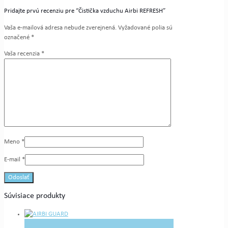
Pridajte prvú recenziu pre “Čistička vzduchu Airbi REFRESH”
Vaša e-mailová adresa nebude zverejnená.
Vyžadované polia sú
označené
*
Vaša recenzia
*
Meno
*
E-mail
*
Súvisiace produkty