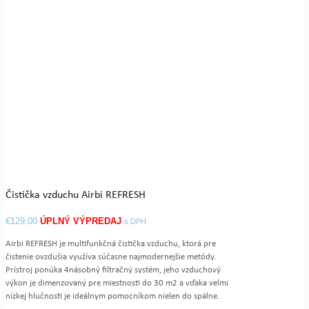
Čistička vzduchu Airbi REFRESH
€
129.00
s DPH
Airbi REFRESH je multifunkčná čistička vzduchu, ktorá pre
čistenie ovzdušia využíva súčasne najmodernejšie metódy.
Prístroj ponúka 4násobný filtračný systém, jeho vzduchový
výkon je dimenzovaný pre miestnosti do 30 m2 a vďaka velmi
nízkej hlučnosti je ideálnym pomocníkom nielen do spálne.