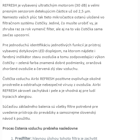
REFRESH je vybavený ultratichým motorom (30 dB) a velmi
presným senzorom detekujúcim částice už od 2,5 μm.
Namiesto vašich plúc tak tieto mikročastice ostanú uložené vo
filtračnom systému čističky. Jediné, čo musíte urobiť vy, je
zhruba raz za rok vymenič filter, ale aj na to vás čistička sama
zavčas upozorní.
Pre jednoduchú identifikáciu jednotlivých funkcií je prístroj
vybavený dotykovým LED displejom, na ktorom nájdete i
farebný indikátor stavu ovzdušia a tomu zodpovedajúci výkon
čističky – zelená farba znamená dobré podmienky, oranžová
zhoršené ovzdušie a červená zlý stav vzduchu.
Čistička vzduchu Airbi REFRESH pozitivne ovplivňuje okolné
prostredie a odstraňuje nebezpečné vírusy z ovzdušia. Airbi
REFRESH zároveň zachytává i pele a je vhodná aj pre ludí
trpiacich alergiou.
Súčasťou základného balenia sú všetky filtre potrebné pre
uvedenie prístroja do prevádzky a samozrejme slovenský
návod k použitiu.
Proces čistenia vzduchu prebieha nasledovne
Predfilter:
hlavnou úlohou tohoto filtra je zachytit