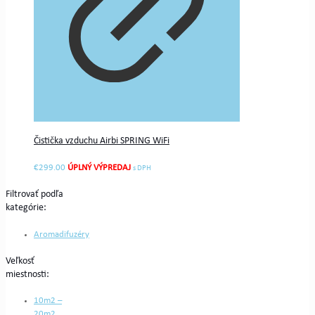
Čistička vzduchu Airbi SPRING WiFi
€
299.00
s DPH
Filtrovať podľa
kategórie:
Aromadifuzéry
Veľkosť
miestnosti:
10m2 –
20m2