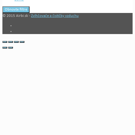
Obnovte filtre
© 2015 Airbi.sk -
Zvlhčovače a čističky vzduchu