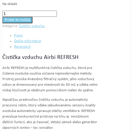
Na sklade
množstvo
Čistička
Pridať do košíka
vzduchu
Kategória:
Čističky vzduchu
Airbi
REFRESH
Popis
Ďalšie informácie
Recenzie
0
Čistička vzduchu Airbi REFRESH
Airbi REFRESH je multifunkčná čistička vzduchu, ktorá pre
čistenie ovzdušia využíva súčasne najmodernejšie metódy.
Prístroj ponúka 4násobný filtračný systém, jeho vzduchový
výkon je dimenzovaný pre miestnosti do 30 m2 a vďaka velmi
nízkej hlučnosti je ideálnym pomocníkom nielen do spálne.
Najväčšou prednosťou čističky vzduchu je automatický
pracovný režim, ktorý vďaka zabudovanému senzoru kvality
ovzdušia automaticky upravuje otáčky ventilátora. REFRESH
prevyšuje konkurenčné prístroje na trhu aj množstvom
ďalších funkcií, ako je časovač, detský zámok alebo generátor
záporných iontov – tzv. ionizátor.