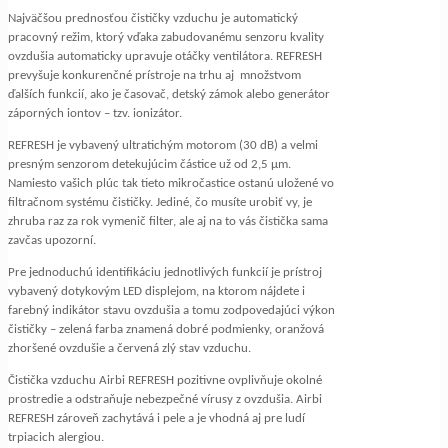
Najväčšou prednosťou čističky vzduchu je automatický
pracovný režim, ktorý vďaka zabudovanému senzoru kvality
ovzdušia automaticky upravuje otáčky ventilátora. REFRESH
prevyšuje konkurenčné prístroje na trhu aj množstvom
ďalších funkcií, ako je časovač, detský zámok alebo generátor
záporných iontov – tzv. ionizátor.
REFRESH je vybavený ultratichým motorom (30 dB) a velmi
presným senzorom detekujúcim částice už od 2,5 μm.
Namiesto vašich plúc tak tieto mikročastice ostanú uložené vo
filtračnom systému čističky. Jediné, čo musíte urobiť vy, je
zhruba raz za rok vymenič filter, ale aj na to vás čistička sama
zavčas upozorní.
Pre jednoduchú identifikáciu jednotlivých funkcií je prístroj
vybavený dotykovým LED displejom, na ktorom nájdete i
farebný indikátor stavu ovzdušia a tomu zodpovedajúci výkon
čističky – zelená farba znamená dobré podmienky, oranžová
zhoršené ovzdušie a červená zlý stav vzduchu.
Čistička vzduchu Airbi REFRESH pozitivne ovplivňuje okolné
prostredie a odstraňuje nebezpečné vírusy z ovzdušia. Airbi
REFRESH zároveň zachytává i pele a je vhodná aj pre ludí
trpiacich alergiou.