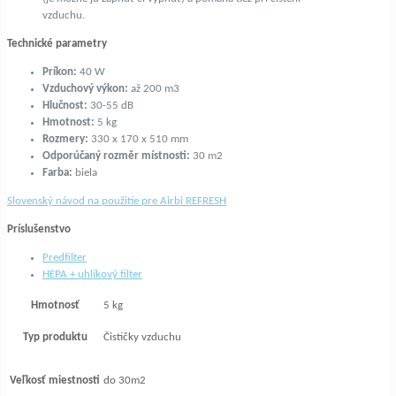
vzduchu.
Technické parametry
Príkon:
40 W
Vzduchový výkon:
až 200 m3
Hlučnost:
30-55 dB
Hmotnost:
5 kg
Rozmery:
330 x 170 x 510 mm
Odporúčaný rozměr místnosti:
30 m2
Farba:
biela
Slovenský návod na použitie pre Airbi REFRESH
Príslušenstvo
Predfilter
HEPA + uhlíkový filter
Hmotnosť
5 kg
Typ produktu
Čističky vzduchu
Veľkosť miestnosti
do 30m2