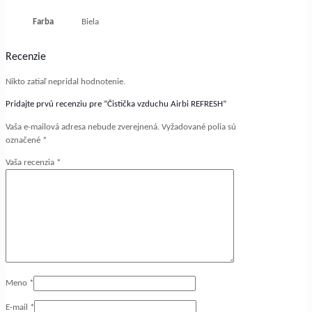
Farba
Biela
Recenzie
Nikto zatiaľ nepridal hodnotenie.
Pridajte prvú recenziu pre “Čistička vzduchu Airbi REFRESH”
Vaša e-mailová adresa nebude zverejnená.
Vyžadované polia sú
označené
*
Vaša recenzia
*
Meno
*
E-mail
*