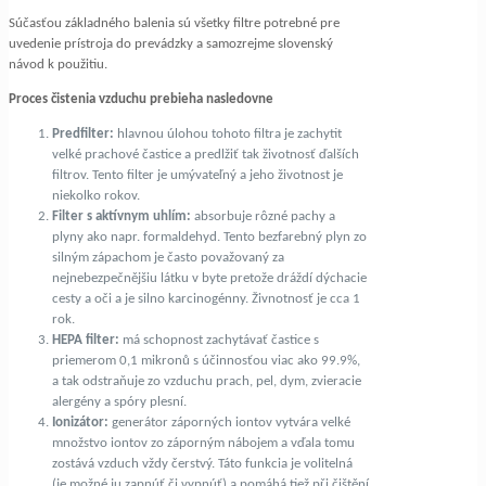
Súčasťou základného balenia sú všetky filtre potrebné pre
uvedenie prístroja do prevádzky a samozrejme slovenský
návod k použitiu.
Proces čistenia vzduchu prebieha nasledovne
Predfilter:
hlavnou úlohou tohoto filtra je zachytit
velké prachové častice a predlžiť tak životnosť ďalších
filtrov. Tento filter je umývateľný a jeho životnost je
niekolko rokov.
Filter s aktívnym uhlím:
absorbuje rôzné pachy a
plyny ako napr. formaldehyd. Tento bezfarebný plyn zo
silným zápachom je často považovaný za
nejnebezpečnějšiu látku v byte pretože dráždí dýchacie
cesty a oči a je silno karcinogénny. Živnotnosť je cca 1
rok.
HEPA filter:
má schopnost zachytávať častice s
priemerom 0,1 mikronů s účinnosťou viac ako 99.9%,
a tak odstraňuje zo vzduchu prach, pel, dym, zvieracie
alergény a spóry plesní.
Ionizátor:
generátor záporných iontov vytvára velké
množstvo iontov zo záporným nábojem a vďala tomu
zostává vzduch vždy čerstvý. Táto funkcia je volitelná
(je možné ju zapnúť či vypnúť) a pomáhá tiež při čištění