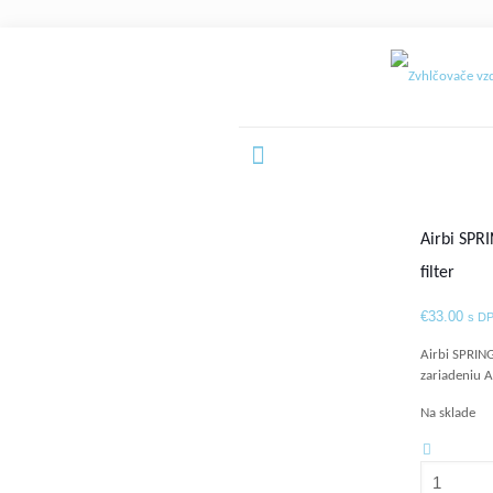
Airbi SPR
filter
€
33.00
s D
Airbi SPRING
zariadeniu A
Na sklade
množstvo
Airbi