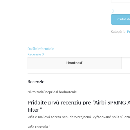
SPRING
Antibakteri
filter
Pridať d
Kategória:
P
Ďalšie informácie
Recenzie
0
Hmotnosť
Recenzie
Nikto zatiaľ nepridal hodnotenie.
Pridajte prvú recenziu pre “Airbi SPRING
filter”
Vaša e-mailová adresa nebude zverejnená.
Vyžadované polia sú oz
Vaša recenzia
*