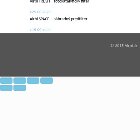
Airbi FRESH – fotokatalytický filter
€
25.00
s DPH
Airbi SPACE – náhradný predfilter
€
15.00
s DPH
© 2015 Airbi.sk 