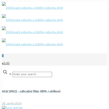
0
€0.00
✕
Airbi SPACE – náhradný filter HEPA + uhlíkový
28. apríla 2020