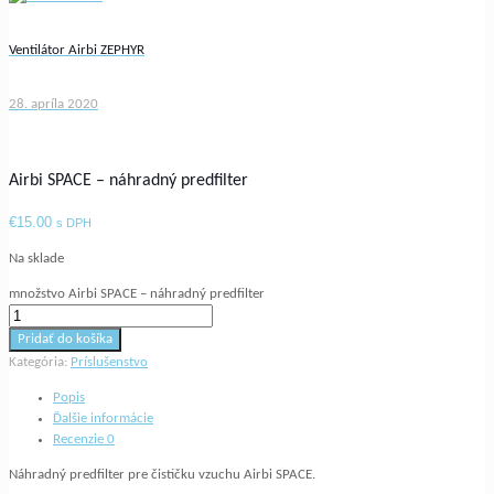
Ventilátor Airbi ZEPHYR
28. apríla 2020
Airbi SPACE – náhradný predfilter
€
15.00
s DPH
Na sklade
množstvo Airbi SPACE – náhradný predfilter
Pridať do košíka
Kategória:
Príslušenstvo
Popis
Ďalšie informácie
Recenzie
0
Náhradný predfilter pre čističku vzuchu Airbi SPACE.