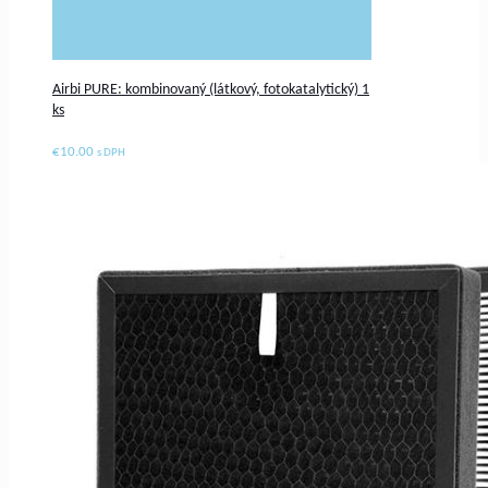
Airbi PURE: kombinovaný (látkový, fotokatalytický) 1
ks
€
10.00
s DPH