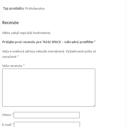
Typ produktu
Príslušenstvo
Recenzie
Nikto zatiaľ nepridal hodnotenie.
Pridajte prvú recenziu pre “Airbi SPACE – náhradný predfilter”
Vaša e-mailová adresa nebude zverejnená.
Vyžadované polia sú
označené
*
Vaša recenzia
*
Meno
*
E-mail
*