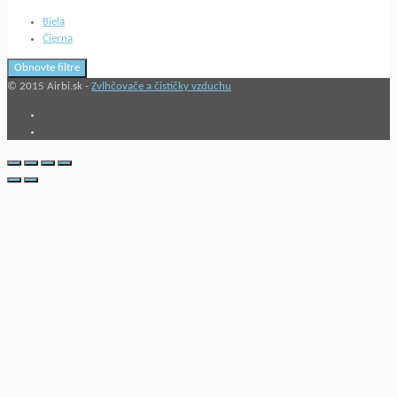
Biela
Čierna
Obnovte filtre
© 2015 Airbi.sk -
Zvlhčovače a čističky vzduchu