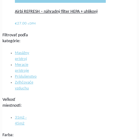
Airbi REFRESH – náhradný filter HEPA + uhlíkový
€
27.00
s DPH
Filtrovať podľa
kategórie:
Masážny
prístroj
Meracie
prístroje
Príslušenstvo
Zvlhčovače
vzduchu
Veľkosť
miestnosti:
31m2 -
45m2
Farba: