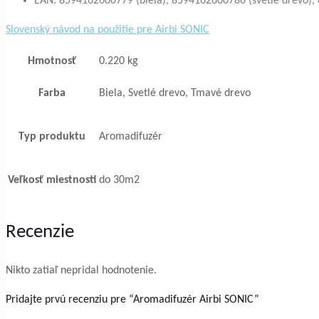
EAN: 8594162600779 (biela), 8594162600786 (svetlé drevo)
Slovenský návod na použitie pre Airbi SONIC
Hmotnosť
0.220 kg
Farba
Biela, Svetlé drevo, Tmavé drevo
Typ produktu
Aromadifuzér
Veľkosť miestnosti
do 30m2
Recenzie
Nikto zatiaľ nepridal hodnotenie.
Pridajte prvú recenziu pre “Aromadifuzér Airbi SONIC”