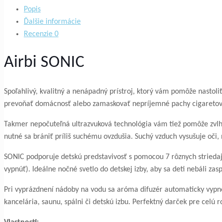
SONIC
Popis
Ďalšie informácie
Recenzie
0
Airbi SONIC
Spoľahlivý, kvalitný a nenápadný prístroj, ktorý vám pomôže nastoli
prevoňať domácnosť alebo zamaskovať nepríjemné pachy cigareto
Takmer nepočuteľná ultrazvuková technológia vám tiež pomôže zvlhči
nutné sa brániť príliš suchému ovzdušia. Suchý vzduch vysušuje oči, n
SONIC podporuje detskú predstavivosť s pomocou 7 rôznych striedaj
vypnúť). Ideálne nočné svetlo do detskej izby, aby sa deti nebáli zas
Pri vyprázdnení nádoby na vodu sa aróma difuzér automaticky vypne
kancelária, saunu, spálni či detskú izbu. Perfektný darček pre celú r