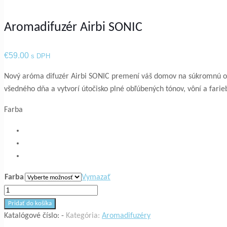
Aromadifuzér Airbi SONIC
€
59.00
s DPH
Nový aróma difuzér Airbi SONIC premení váš domov na súkromnú oá
všedného dňa a vytvorí útočisko plné obľúbených tónov, vôní a farie
Farba
Farba
Vymazať
množstvo
Aromadifuzér
Pridať do košíka
Airbi
Katalógové číslo:
-
Kategória:
Aromadifuzéry