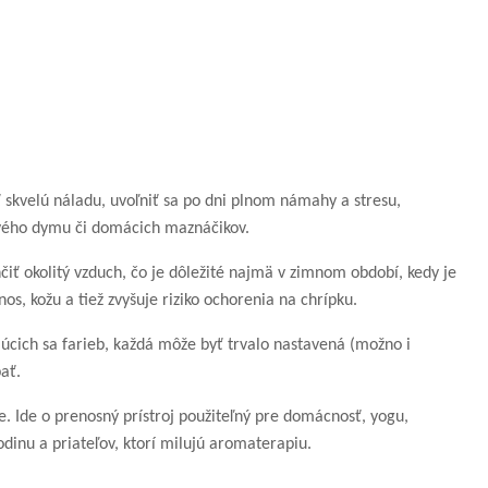
ť skvelú náladu, uvoľniť sa po dni plnom námahy a stresu,
vého dymu či domácich maznáčikov.
ť okolitý vzduch, čo je dôležité najmä v zimnom období, kedy je
os, kožu a tiež zvyšuje riziko ochorenia na chrípku.
úcich sa farieb, každá môže byť trvalo nastavená (možno i
pať.
. Ide o prenosný prístroj použiteľný pre domácnosť, yogu,
odinu a priateľov, ktorí milujú aromaterapiu.