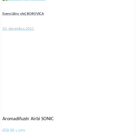
Esenciálny olej BOROVICA
20. decembra 2021
Aromadifuzér Airbi SONIC
€
59.00
s DPH