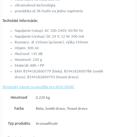
ultrazvuková technológia
prevádzka až 36 hodín na jedno naplnenie
Technické informácie:
Napájanie (vstup): AC 100-240V, 50/60 Hz
Napájanie (výstup): DC 24 V, 12 W, 500 mA
Rozmery: Ø 150mm (priemer), výška 150mm
Objem: 300 ml
Hlučnosť: <35 dB
Hmotnosť: 220 g
Materiál: ABS + PP
EAN: 8594162600779 (biela), 8594162600786 (svetlé
drevo), 8594162600793 (tmavé drevo)
Slovenský návod na použitie pre Airbi SONIC
Hmotnosť
0.220 kg
Farba
Biela, Svetlé drevo, Tmavé drevo
Typ produktu
Aromadifuzér