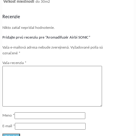
Veľkosť miestnosti
do 30m2
Recenzie
Nikto zatiaľ nepridal hodnotenie.
Pridajte prvú recenziu pre “Aromadifuzér Airbi SONIC”
Vaša e-mailová adresa nebude zverejnená.
Vyžadované polia sú
označené
*
Vaša recenzia
*
Meno
*
E-mail
*