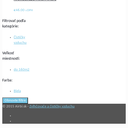
€
46.00
s DPH
Filtrovať podľa
kategórie:
Čističky
vzduchu
Veľkosť
miestnosti:
do 160m2
Farba:
Biela
Obnovte filtre
© 2015 Airbi.sk -
Zvlhčovače a čističky vzduchu