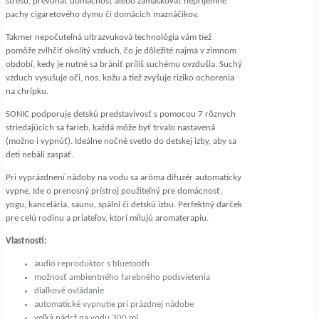
stresu, prevoňať domácnosť alebo zamaskovať nepríjemné
pachy cigaretového dymu či domácich maznáčikov.
Takmer nepočuteľná ultrazvuková technológia vám tiež
pomôže zvlhčiť okolitý vzduch, čo je dôležité najmä v zimnom
období, kedy je nutné sa brániť príliš suchému ovzdušia. Suchý
vzduch vysušuje oči, nos, kožu a tiež zvyšuje riziko ochorenia
na chrípku.
SONIC podporuje detskú predstavivosť s pomocou 7 rôznych
striedajúcich sa farieb, každá môže byť trvalo nastavená
(možno i vypnúť). Ideálne nočné svetlo do detskej izby, aby sa
deti nebáli zaspať.
Pri vyprázdnení nádoby na vodu sa aróma difuzér automaticky
vypne. Ide o prenosný prístroj použiteľný pre domácnosť,
yogu, kancelária, saunu, spálni či detskú izbu. Perfektný darček
pre celú rodinu a priateľov, ktorí milujú aromaterapiu.
Vlastnosti:
audio reproduktor s bluetooth
možnosť ambientného farebného podsvietenia
diaľkové ovládanie
automatické vypnutie pri prázdnej nádobe
veľká nádrž na vodu 300 ml