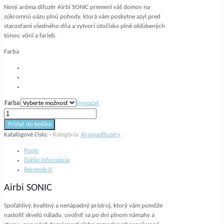
Nový aróma difuzér Airbi SONIC premení váš domov na
súkromnú oázu plnú pohody, ktorá vám poskytne azyl pred
starosťami všedného dňa a vytvorí útočisko plné obľúbených
tónov, vôní a farieb.
Farba
Farba
Vymazať
množstvo
Aromadifuzér
Pridať do košíka
Airbi
Katalógové číslo:
-
Kategória:
Aromadifuzéry
SONIC
Popis
Ďalšie informácie
Recenzie
0
Airbi SONIC
Spoľahlivý, kvalitný a nenápadný prístroj, ktorý vám pomôže
nastoliť skvelú náladu, uvoľniť sa po dni plnom námahy a