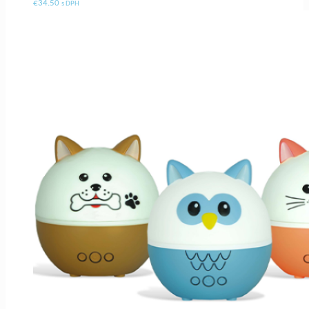
€
34.50
s DPH