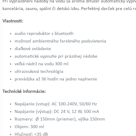
Pri vyprázdnení nádoby na vodu sa aróma difuzér automaticky vypne
kancelária, saunu, spálni či detskú izbu. Perfektný darček pre celú r
Vlastnosti:
audio reproduktor s bluetooth
možnosť ambientného farebného podsvietenia
diaľkové ovládanie
automatické vypnutie pri prázdnej nádobe
veľká nádrž na vodu 300 ml
ultrazvuková technológia
prevádzka až 36 hodín na jedno naplnenie
Technické informácie:
Napájanie (vstup): AC 100-240V, 50/60 Hz
Napájanie (výstup): DC 24 V, 12 W, 500 mA
Rozmery: Ø 150mm (priemer), výška 150mm
Objem: 300 ml
Hlučnosť: <35 dB