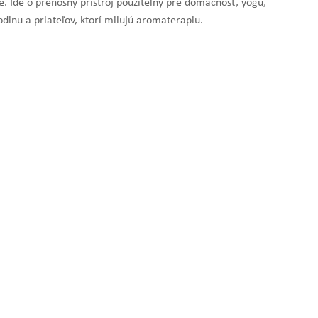
. Ide o prenosný prístroj použiteľný pre domácnosť, yogu,
odinu a priateľov, ktorí milujú aromaterapiu.