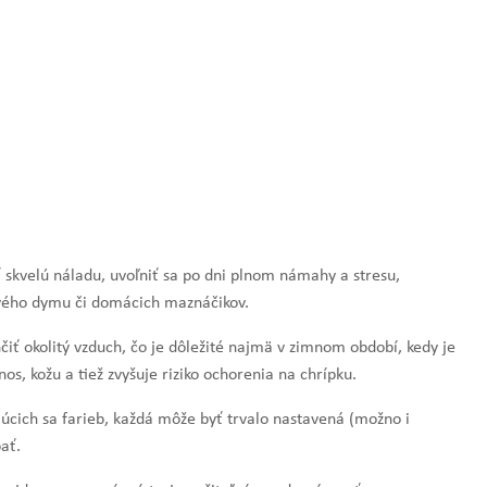
ť skvelú náladu, uvoľniť sa po dni plnom námahy a stresu,
vého dymu či domácich maznáčikov.
ť okolitý vzduch, čo je dôležité najmä v zimnom období, kedy je
os, kožu a tiež zvyšuje riziko ochorenia na chrípku.
úcich sa farieb, každá môže byť trvalo nastavená (možno i
pať.