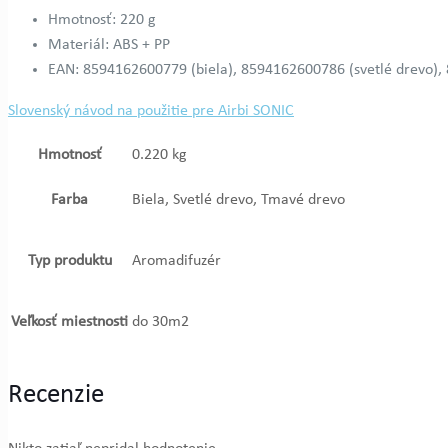
Hmotnosť: 220 g
Materiál: ABS + PP
EAN: 8594162600779 (biela), 8594162600786 (svetlé drevo)
Slovenský návod na použitie pre Airbi SONIC
Hmotnosť
0.220 kg
Farba
Biela, Svetlé drevo, Tmavé drevo
Typ produktu
Aromadifuzér
Veľkosť miestnosti
do 30m2
Recenzie