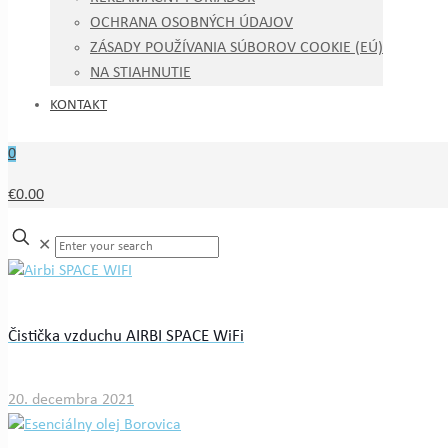
OCHRANA OSOBNÝCH ÚDAJOV
ZÁSADY POUŽÍVANIA SÚBOROV COOKIE (EÚ)
NA STIAHNUTIE
KONTAKT
0
€0.00
✕
Čistička vzduchu AIRBI SPACE WiFi
20. decembra 2021