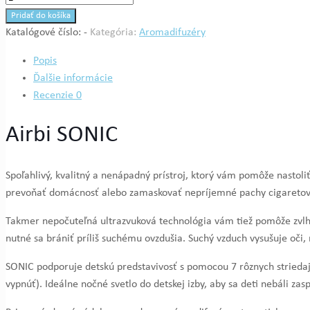
Aromadifuzér
Pridať do košíka
Airbi
Katalógové číslo:
-
Kategória:
Aromadifuzéry
SONIC
Popis
Ďalšie informácie
Recenzie
0
Airbi SONIC
Spoľahlivý, kvalitný a nenápadný prístroj, ktorý vám pomôže nastoli
prevoňať domácnosť alebo zamaskovať nepríjemné pachy cigareto
Takmer nepočuteľná ultrazvuková technológia vám tiež pomôže zvlhči
nutné sa brániť príliš suchému ovzdušia. Suchý vzduch vysušuje oči, n
SONIC podporuje detskú predstavivosť s pomocou 7 rôznych striedaj
vypnúť). Ideálne nočné svetlo do detskej izby, aby sa deti nebáli zas