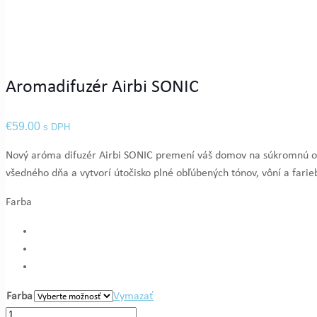
Aromadifuzér Airbi SONIC
€
59.00
s DPH
Nový aróma difuzér Airbi SONIC premení váš domov na súkromnú oá
všedného dňa a vytvorí útočisko plné obľúbených tónov, vôní a farie
Farba
Farba
Vymazať
množstvo