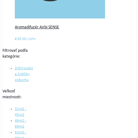
Aromadifuzér Airbi SENSE
€
39.00
s DPH
Filtrovať podľa
kategórie:
Zvlhčovače
a čističky
vzduchu
Veľkosť
miestnosti:
31m2 -
45m2
46m2 -
60m2
61m2 -