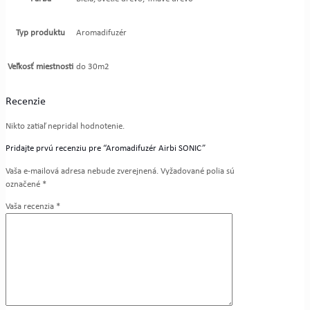
Typ produktu
Aromadifuzér
Veľkosť miestnosti
do 30m2
Recenzie
Nikto zatiaľ nepridal hodnotenie.
Pridajte prvú recenziu pre “Aromadifuzér Airbi SONIC”
Vaša e-mailová adresa nebude zverejnená.
Vyžadované polia sú
označené
*
Vaša recenzia
*