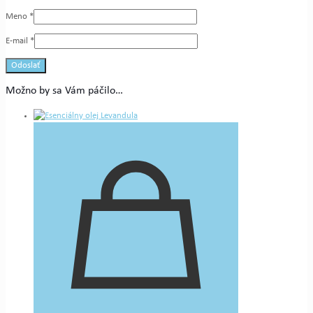
Meno
*
E-mail
*
Možno by sa Vám páčilo…