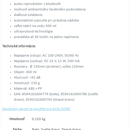
audio reproduktor s bluetooth
možnosť ambientného farebného podsvietenia
diaľkové ovládanie
automatické vypnutie pri prázdnej nádobe
veľká nádrž na vodu 300 ml
ultrazvuková technológia
prevádzka až 36 hodín na jedno naplnenie
Technické informácie:
Napájanie (vstup): AC 100-240V, 50/60 Hz
Napájanie (výstup): DC 24 V, 12 W, 500 mA
Rozmery: Ø 150mm (priemer), výška 150mm
Objem: 300 ml
Hlučnosť: <35 dB
Hmotnosť: 220 g
Materiál: ABS + PP
EAN: 8594162600779 (biela), 8594162600786 (svetlé
drevo), 8594162600793 (tmavé drevo)
Slovenský návod na použitie pre Airbi SONIC
Hmotnosť
0.220 kg
Farba
Biela, Svetlé drevo, Tmavé drevo