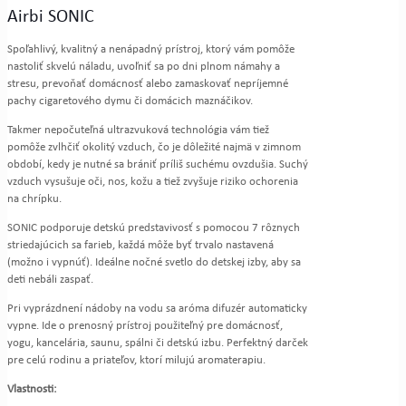
Airbi SONIC
Spoľahlivý, kvalitný a nenápadný prístroj, ktorý vám pomôže
nastoliť skvelú náladu, uvoľniť sa po dni plnom námahy a
stresu, prevoňať domácnosť alebo zamaskovať nepríjemné
pachy cigaretového dymu či domácich maznáčikov.
Takmer nepočuteľná ultrazvuková technológia vám tiež
pomôže zvlhčiť okolitý vzduch, čo je dôležité najmä v zimnom
období, kedy je nutné sa brániť príliš suchému ovzdušia. Suchý
vzduch vysušuje oči, nos, kožu a tiež zvyšuje riziko ochorenia
na chrípku.
SONIC podporuje detskú predstavivosť s pomocou 7 rôznych
striedajúcich sa farieb, každá môže byť trvalo nastavená
(možno i vypnúť). Ideálne nočné svetlo do detskej izby, aby sa
deti nebáli zaspať.
Pri vyprázdnení nádoby na vodu sa aróma difuzér automaticky
vypne. Ide o prenosný prístroj použiteľný pre domácnosť,
yogu, kancelária, saunu, spálni či detskú izbu. Perfektný darček
pre celú rodinu a priateľov, ktorí milujú aromaterapiu.
Vlastnosti: