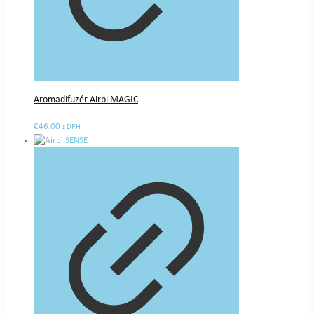
Aromadifuzér Airbi MAGIC
€
46.00
s DPH