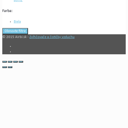
80m2
Farba:
Biela
Obnovte filtre
© 2015 Airbi.sk -
Zvlhčovače a čističky vzduchu