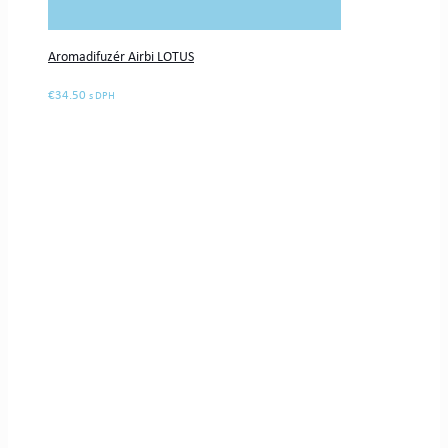
Aromadifuzér Airbi LOTUS
€
34.50
s DPH