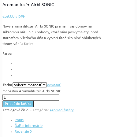
Aromadifuzér Airbi SONIC
€
59.00
s DPH
Nový aróma difuzér Airbi SONIC premení váš domov na
súkromnú oázu plnú pohody, ktorá vám poskytne azyl pred
starosťami všedného dňa a vytvorí útočisko plné obľúbených
tónov, vôní a farieb.
Farba
Farba
Vymazať
množstvo Aromadifuzér Airbi SONIC
Pridať do košíka
Katalógové číslo:
-
Kategória:
Aromadifuzéry
Popis
Ďalšie informácie
Recenzie
0