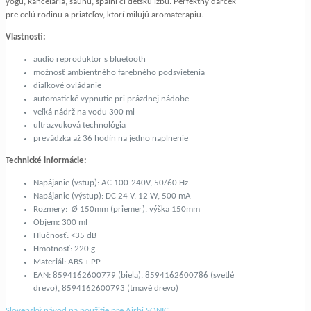
yogu, kancelária, saunu, spálni či detskú izbu. Perfektný darček
pre celú rodinu a priateľov, ktorí milujú aromaterapiu.
Vlastnosti:
audio reproduktor s bluetooth
možnosť ambientného farebného podsvietenia
diaľkové ovládanie
automatické vypnutie pri prázdnej nádobe
veľká nádrž na vodu 300 ml
ultrazvuková technológia
prevádzka až 36 hodín na jedno naplnenie
Technické informácie:
Napájanie (vstup): AC 100-240V, 50/60 Hz
Napájanie (výstup): DC 24 V, 12 W, 500 mA
Rozmery: Ø 150mm (priemer), výška 150mm
Objem: 300 ml
Hlučnosť: <35 dB
Hmotnosť: 220 g
Materiál: ABS + PP
EAN: 8594162600779 (biela), 8594162600786 (svetlé
drevo), 8594162600793 (tmavé drevo)
Slovenský návod na použitie pre Airbi SONIC