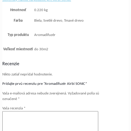
Hmotnosť
0.220 kg
Farba
Biela, Svetlé drevo, Tmavé drevo
Typ produktu
Aromadifuzér
Veľkosť miestnosti
do 30m2
Recenzie
Nikto zatiaľ nepridal hodnotenie.
Pridajte prvú recenziu pre “Aromadifuzér Airbi SONIC”
Vaša e-mailová adresa nebude zverejnená.
Vyžadované polia sú
označené
*
Vaša recenzia
*