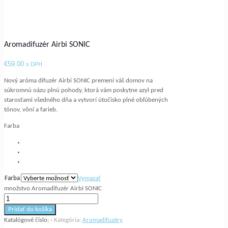
Aromadifuzér Airbi SONIC
€
59.00
s DPH
Nový aróma difuzér Airbi SONIC premení váš domov na
súkromnú oázu plnú pohody, ktorá vám poskytne azyl pred
starosťami všedného dňa a vytvorí útočisko plné obľúbených
tónov, vôní a farieb.
Farba
Farba
Vymazať
množstvo Aromadifuzér Airbi SONIC
Pridať do košíka
Katalógové číslo:
-
Kategória:
Aromadifuzéry