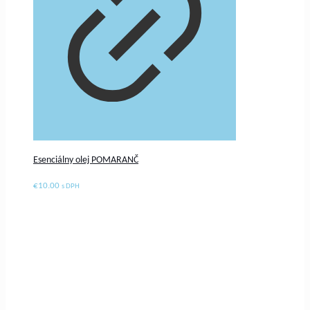
Esenciálny olej POMARANČ
€
10.00
s DPH