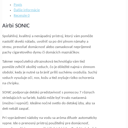
Popis
Ďalšie informácie
Recenzie
0
Airbi SONIC
Spoľahlivý, kvalitný a nenápadný prístroj, ktorý vám pomôže
nastoliť skvelú náladu, uvoľniť sa po dni plnom námahy a
stresu, prevoňať domácnosť alebo zamaskovať nepríjemné
pachy cigaretového dymu či domácich maznáčikov.
Takmer nepočuteľná ultrazvuková technológia vám tiež
pomôže zvlhčiť okolitý vzduch, čo je dôležité najmä v zimnom
období, kedy je nutné sa brániť príliš suchému ovzdušia. Suchý
vzduch vysušuje oči, nos, kožu a tiež zvyšuje riziko ochorenia
na chrípku.
SONIC podporuje detskú predstavivosť s pomocou 7 rôznych
striedajúcich sa farieb, každá môže byť trvalo nastavená
(možno i vypnúť). Ideálne nočné svetlo do detskej izby, aby sa
deti nebáli zaspať.
Pri vyprázdnení nádoby na vodu sa aróma difuzér automaticky
vypne. Ide o prenosný prístroj použiteľný pre domácnosť,