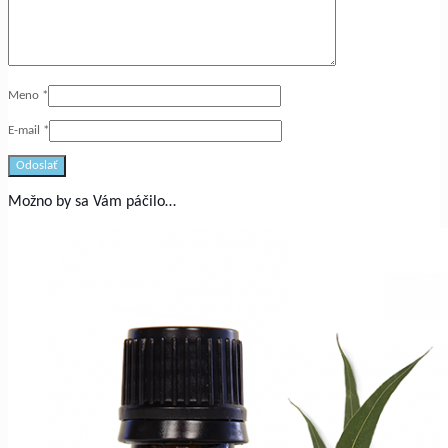
Meno
*
E-mail
*
Možno by sa Vám páčilo…