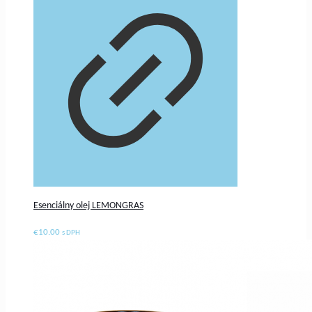
Esenciálny olej LEMONGRAS
€
10.00
s DPH