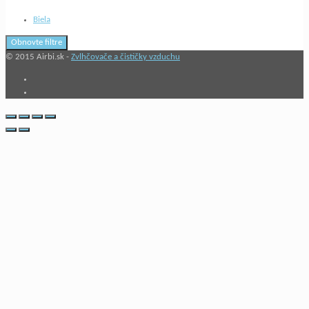
Biela
Obnovte filtre
© 2015 Airbi.sk -
Zvlhčovače a čističky vzduchu