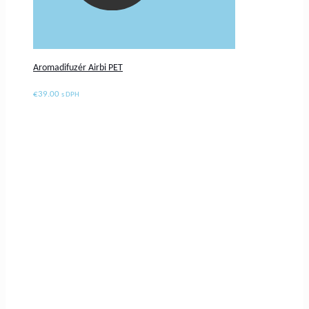
Aromadifuzér Airbi PET
€
39.00
s DPH