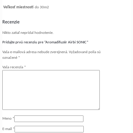
Veľkosť miestnosti
do 30m2
Recenzie
Nikto zatiaľ nepridal hodnotenie.
Pridajte prvú recenziu pre “Aromadifuzér Airbi SONIC”
Vaša e-mailová adresa nebude zverejnená.
Vyžadované polia sú
označené
*
Vaša recenzia
*
Meno
*
E-mail
*