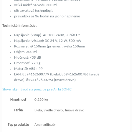
veľká nádrž na vodu 300 ml
ultrazvuková technológia
prevádzka až 36 hodín na jedno naplnenie
Technické informácie:
Napájanie (vstup): AC 100-240V, 50/60 Hz
Napájanie (výstup): DC 24 V, 12 W, 500 mA
Rozmery: Ø 150mm (priemer), výška 150mm
Objem: 300 ml
Hlučnosť: <35 dB
Hmotnosť: 220 g
Materiál: ABS + PP
EAN: 8594162600779 (biela), 8594162600786 (svetlé
drevo), 8594162600793 (tmavé drevo)
Slovenský návod na použitie pre Airbi SONIC
Hmotnosť
0.220 kg
Farba
Biela, Svetlé drevo, Tmavé drevo
Typ produktu
Aromadifuzér