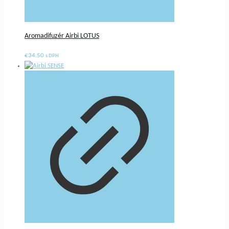
Aromadifuzér Airbi LOTUS
€
34.50
s DPH