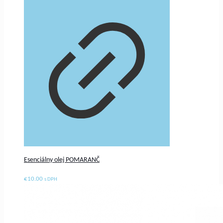
Esenciálny olej POMARANČ
€
10.00
s DPH