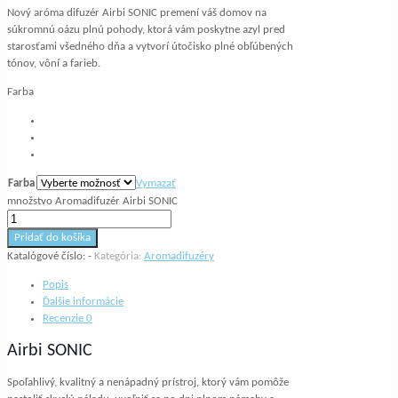
Nový aróma difuzér Airbi SONIC premení váš domov na
súkromnú oázu plnú pohody, ktorá vám poskytne azyl pred
starosťami všedného dňa a vytvorí útočisko plné obľúbených
tónov, vôní a farieb.
Farba
Farba
Vymazať
množstvo Aromadifuzér Airbi SONIC
Pridať do košíka
Katalógové číslo:
-
Kategória:
Aromadifuzéry
Popis
Ďalšie informácie
Recenzie
0
Airbi SONIC
Spoľahlivý, kvalitný a nenápadný prístroj, ktorý vám pomôže