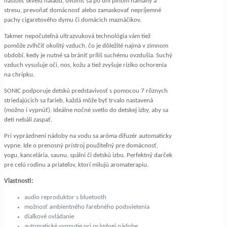
nastoliť skvelú náladu, uvoľniť sa po dni plnom námahy a
stresu, prevoňať domácnosť alebo zamaskovať nepríjemné
pachy cigaretového dymu či domácich maznáčikov.
Takmer nepočuteľná ultrazvuková technológia vám tiež
pomôže zvlhčiť okolitý vzduch, čo je dôležité najmä v zimnom
období, kedy je nutné sa brániť príliš suchému ovzdušia. Suchý
vzduch vysušuje oči, nos, kožu a tiež zvyšuje riziko ochorenia
na chrípku.
SONIC podporuje detskú predstavivosť s pomocou 7 rôznych
striedajúcich sa farieb, každá môže byť trvalo nastavená
(možno i vypnúť). Ideálne nočné svetlo do detskej izby, aby sa
deti nebáli zaspať.
Pri vyprázdnení nádoby na vodu sa aróma difuzér automaticky
vypne. Ide o prenosný prístroj použiteľný pre domácnosť,
yogu, kancelária, saunu, spálni či detskú izbu. Perfektný darček
pre celú rodinu a priateľov, ktorí milujú aromaterapiu.
Vlastnosti:
audio reproduktor s bluetooth
možnosť ambientného farebného podsvietenia
diaľkové ovládanie
automatické vypnutie pri prázdnej nádobe