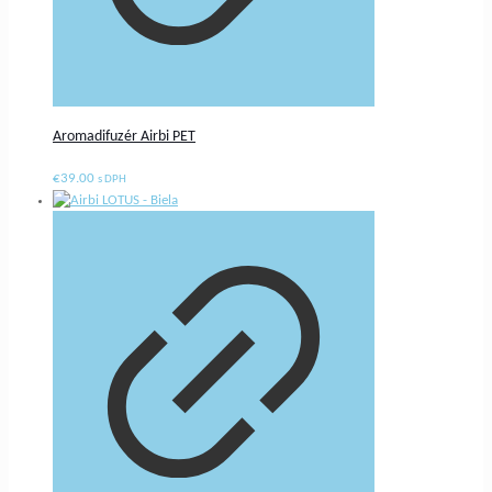
Aromadifuzér Airbi PET
€
39.00
s DPH