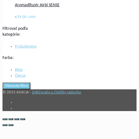
Aromadifuzér Airbi SENSE
€
39.00
s DPH
Filtrovať podľa
kategórie:
Príslušenstvo
Farba:
Biela
Čierna
Obnovte filtre
© 2015 Airbi.sk -
Zvlhčovače a čističky vzduchu