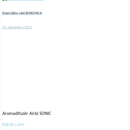
Esenciálny olej BOROVICA
20. decembra 2021
Aromadifuzér Airbi SONIC
€
59.00
s DPH